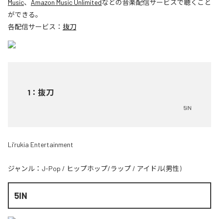
Music
、
Amazon Music Unlimited
などの音楽配信サービスで聴くこと
ができる。
各配信サービス：
抜刀
1
：
抜刀
5IN
Li’rukia Entertainment
ジャンル：
J-Pop
/
ヒップホップ/ラップ
/
アイドル(男性)
5IN