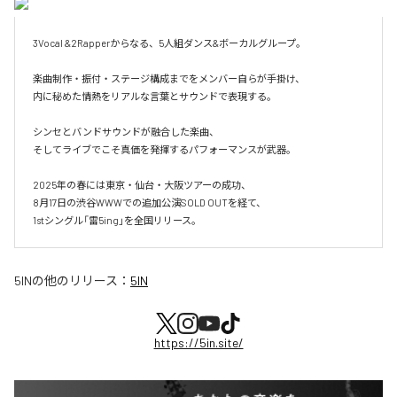
3Vocal &2Rapperからなる、5人組ダンス&ボーカルグループ。

楽曲制作・振付・ステージ構成までをメンバー自らが手掛け、

内に秘めた情熱をリアルな言葉とサウンドで表現する。

シンセとバンドサウンドが融合した楽曲、

そしてライブでこそ真価を発揮するパフォーマンスが武器。

2025年の春には東京・仙台・大阪ツアーの成功、

8月17日の渋谷WWWでの追加公演SOLD OUTを経て、

1stシングル「雷5ing」を全国リリース。
5IN
の他のリリース：
5IN
https://5in.site/