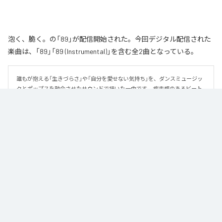
泡く、脆く。の「89」が配信開始された。今回デジタル配信された
楽曲は、「89」「89 (Instrumental)」を含む全2曲となっている。
誰もが抱える「生きづらさ」や「自分を愛せない気持ち」を、ダンスミュージッ
クとポップスを融合させたサウンドで描いた一曲です。 疾走感のあるビート
と繊細な歌詞が交差し、苦しさの中にも小さな希望を見つけ出していく。 「味
方だよ」というメッセージが、心にそっと寄り添う作品です。
なお「
89
」は、
Apple Music
、
Spotify
、
LINE MUSIC
、
YouTube Music
、
Amazon Music Unlimited
などの音楽配信サービスで聴くことができ
る。
各配信サービス：
89