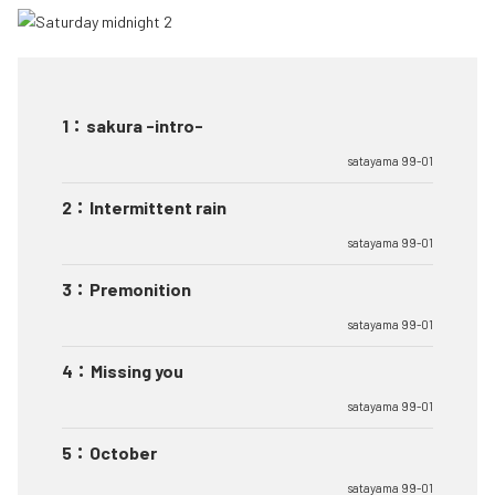
1
：
sakura -intro-
satayama 99-01
2
：
Intermittent rain
satayama 99-01
3
：
Premonition
satayama 99-01
4
：
Missing you
satayama 99-01
5
：
October
satayama 99-01