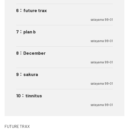
6
：
future trax
satayama 99-01
7
：
plan b
satayama 99-01
8
：
December
satayama 99-01
9
：
sakura
satayama 99-01
10
：
tinnitus
satayama 99-01
FUTURE TRAX