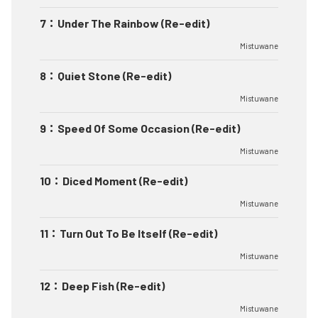
7
：
Under The Rainbow (Re-edit)
Mistuwane
8
：
Quiet Stone (Re-edit)
Mistuwane
9
：
Speed Of Some Occasion (Re-edit)
Mistuwane
10
：
Diced Moment (Re-edit)
Mistuwane
11
：
Turn Out To Be Itself (Re-edit)
Mistuwane
12
：
Deep Fish (Re-edit)
Mistuwane