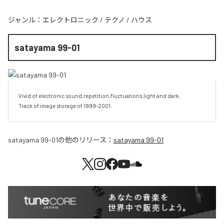
ジャンル：
エレクトロニック
/
テクノ
/
ハウス
satayama 99-01
Vivid of electronic sound,repetition,fluctuations,light and dark.

Track of image storage of 1999-2001.
satayama 99-01
の他のリリース：
satayama 99-01