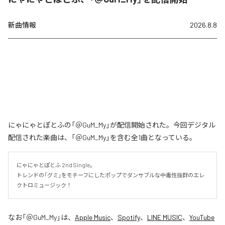
新曲情報
2026.8.8
にゃにゃとぽとふの「＠GuM_My」が配信開始された。今回デジタル
配信された楽曲は、「＠GuM_My」を含む全1曲となっている。
にゃにゃとぽとふ 2nd Single。

トレンドの「グミ」をモチーフにしたポップでダンサブルな中毒性抜群のエレ
クトロミュージック！
なお「
＠GuM_My
」は、
Apple Music
、
Spotify
、
LINE MUSIC
、
YouTube