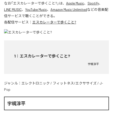
なお「
エスカレーターで歩くこと?
」は、
Apple Music
、
Spotify
、
LINE MUSIC
、
YouTube Music
、
Amazon Music Unlimited
などの音楽配
信サービスで聴くことができる。
各配信サービス：
エスカレーターで歩くこと?
1
：
エスカレーターで歩くこと?
宇梶淳平
ジャンル：
エレクトロニック
/
フィットネス/エクササイズ
/
J-
Pop
宇梶淳平