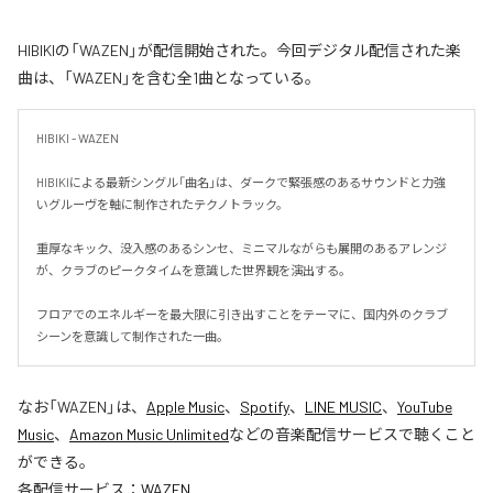
HIBIKIの「WAZEN」が配信開始された。今回デジタル配信された楽
曲は、「WAZEN」を含む全1曲となっている。
HIBIKI - WAZEN

HIBIKIによる最新シングル「曲名」は、ダークで緊張感のあるサウンドと力強
いグルーヴを軸に制作されたテクノトラック。

重厚なキック、没入感のあるシンセ、ミニマルながらも展開のあるアレンジ
が、クラブのピークタイムを意識した世界観を演出する。

フロアでのエネルギーを最大限に引き出すことをテーマに、国内外のクラブ
シーンを意識して制作された一曲。
なお「
WAZEN
」は、
Apple Music
、
Spotify
、
LINE MUSIC
、
YouTube
Music
、
Amazon Music Unlimited
などの音楽配信サービスで聴くこと
ができる。
各配信サービス：
WAZEN