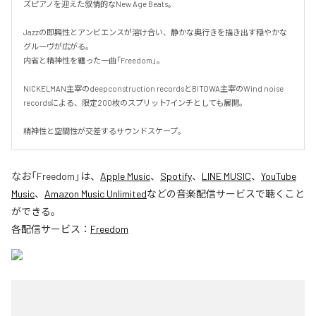
ズピアノを迎えた叙情的なNew Age Beats。

Jazzの即興性とアンビエンスが溶け合い、静かな奥行きを描き出す穏やかな
グルーヴが広がる。

内省と精神性を纏った一曲「Freedom」。

NICKELMAN主宰のdeepconstruction recordsとBITOWA主宰のWind noise 
recordsによる、限定200枚のスプリット7インチとしても展開。

精神性と空間性が交差するサウンドスケープ。
なお「
Freedom
」は、
Apple Music
、
Spotify
、
LINE MUSIC
、
YouTube
Music
、
Amazon Music Unlimited
などの音楽配信サービスで聴くこと
ができる。
各配信サービス：
Freedom