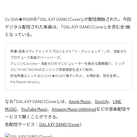
Cu Sith★ROARの「GALAXY GANG (Cover)」が配信開始された。今回
デジタル配信された楽曲は、「GALAXY GANG (Cover)」を含む全1曲
となっている。
声優×音楽メディアミックスプロジェクト『リ・クレシェンド！』の、浅倉大介
プロデュース楽曲カバーシリーズ。

アレンジにaccess・浅倉大介のマニピュレーターを務める齋藤龍介、ミック
スにTM NETWORKのエンジニア伊東俊郎を迎えて制作。

担当声優ユニットはCu Sith★ROAR（槇すいれん、大塚紗英、若井友希）。
Pre-Master Version。
なお「
GALAXY GANG (Cover)
」は、
Apple Music
、
Spotify
、
LINE
MUSIC
、
YouTube Music
、
Amazon Music Unlimited
などの音楽配信サ
ービスで聴くことができる。
各配信サービス：
GALAXY GANG (Cover)