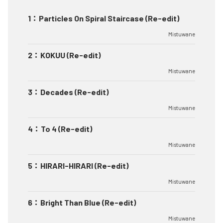
1
：
Particles On Spiral Staircase (Re-edit)
Mistuwane
2
：
KOKUU (Re-edit)
Mistuwane
3
：
Decades (Re-edit)
Mistuwane
4
：
To 4 (Re-edit)
Mistuwane
5
：
HIRARI-HIRARI (Re-edit)
Mistuwane
6
：
Bright Than Blue (Re-edit)
Mistuwane