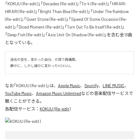
「KOKUU (Re-edit)」「Decades (Re-edit)」「To 4 (Re-edit)」「HIRARI-
HIRARI (Re-edit)」「Bright Than Blue (Re-edit)」「Under The Rainbow
(Re-edit)」「Quiet Stone (Re-edit)」「Speed Of Some Occasion (Re-
edit)」「Diced Moment (Re-edit)」「Turn Out To Be Itself (Re-edit)」
「Deep Fish (Re-edit)」「Axis Unit On Shadow (Re-edit)」を含む全13曲
となっている。
過去の音を、変わった自分、の耳で再構築。

静かに、しかし確かに変わったKOKUU。
なお「
KOKUU (Re-edit)
」は、
Apple Music
、
Spotify
、
LINE MUSIC
、
YouTube Music
、
Amazon Music Unlimited
などの音楽配信サービスで
聴くことができる。
各配信サービス：
KOKUU (Re-edit)