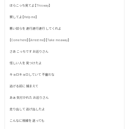
ほらこっち見てよ【This way】

察してよ【Help me】

悪い奴らを 連行連行連行 してくれよ

【Come here】【Arrest me】【Take  me away】

さあ こっちです お巡りさん

怪しい人を 見つけたよ

キョロキョロしていて 不審だな

逃げる前に 捕まえて

あぁ 気付かれた お巡りさん

走り出して 逃げ出したよ

こんなに視線を 送っても
