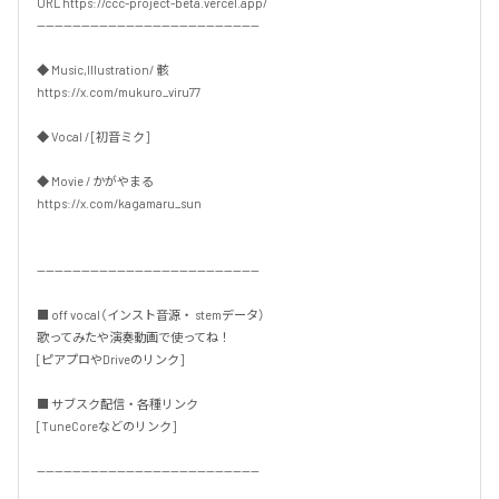
URL https://ccc-project-beta.vercel.app/

--------------------------------------------------

◆ Music,Illustration/ 骸

https://x.com/mukuro_viru77

◆ Vocal / [初音ミク]

◆ Movie / かがやまる

https://x.com/kagamaru_sun

--------------------------------------------------

■ off vocal（インスト音源・ stemデータ）

歌ってみたや演奏動画で使ってね！

[ピアプロやDriveのリンク]

■ サブスク配信・各種リンク

[TuneCoreなどのリンク]

--------------------------------------------------
