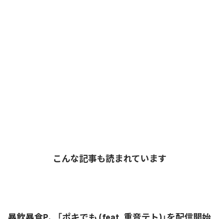
こんな記事も読まれています
暴飲暴食P、「ポキでも (feat. 重音テト)」を配信開始