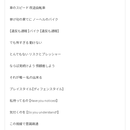
車のスピード 改造自転車

挙げ句の果てに ノーヘルのバイク

【違反も通報 】バイク 【違反も通報】

でも怖すぎる 動けない 

とんでもない リスクとプレッシャー

ならば見続けよう 傍観者しよう

それが唯一 私の出来る 

プレイスタイル【ディフェンスタイル】

私待ってるの 【Have you noticed】

気付くのを 【Do you understand?】

この視線で意識疎通
