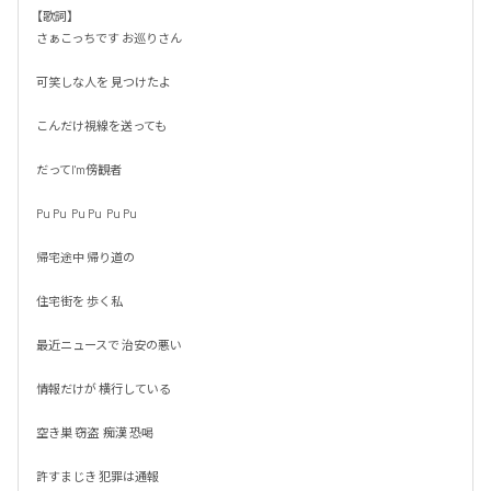
【歌詞】

さぁこっちです お巡りさん

可笑しな人を 見つけたよ

こんだけ視線を送っても

だってI'm傍観者

Pu Pu  Pu Pu  Pu Pu

帰宅途中 帰り道の

住宅街を 歩く私

最近ニュースで 治安の悪い

情報だけが 横行している

空き巣 窃盗  痴漢 恐喝

許すまじき 犯罪は通報
