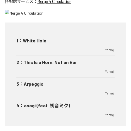
各配信サービス：
Merge 4 Circulation
1
：
White Hole
Yamaji
2
：
This Is a Horn, Not an Ear
Yamaji
3
：
Arpeggio
Yamaji
4
：
asagi (feat. 初音ミク)
Yamaji