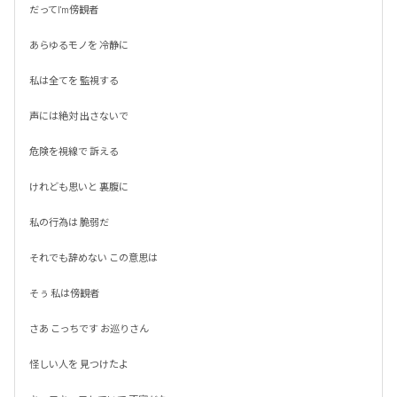
だってI'm傍観者

あらゆるモノを 冷静に

私は全てを 監視する

声には絶対 出さないで

危険を視線で 訴える

けれども思いと 裏腹に

私の行為は 脆弱だ

それでも辞めない この意思は

そぅ 私は傍観者

さあ こっちです お巡りさん

怪しい人を 見つけたよ
