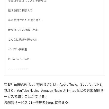
キョロキョロしていて 不審だな

逃げる前に 捕まえて

あぁ 気付かれた お巡りさん

走り出して 逃げ出したよ

こんなに視線を 送っても

だってI'm傍観者

Pu Pu  Pu Pu  Pu Pu

---------------------
なお「
I'm傍観者 (feat. 初音ミク)
」は、
Apple Music
、
Spotify
、
LINE
MUSIC
、
YouTube Music
、
Amazon Music Unlimited
などの音楽配信サ
ービスで聴くことができる。
各配信サービス：
I'm傍観者 (feat. 初音ミク)