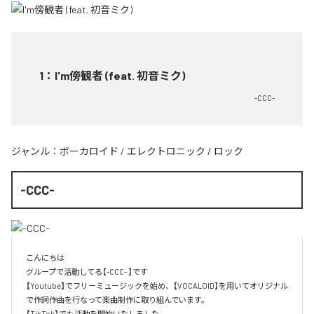
1
：
I'm傍観者 (feat. 初音ミク)
-CCC-
ジャンル：
ボーカロイド
/
エレクトロニック
/
ロック
-CCC-
こんにちは

グループで活動してる【-CCC- 】です

【Youtube】でフリーミュージックを始め、【VOCALOID】を用いてオリジナル
で作詞作曲を行なって楽曲制作に取り組んでいます。

【TikTok】でも活動を開始いたしました。
