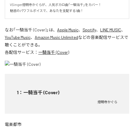
VSinger燈明寺かぐらが、人気ボカロ曲「一騎当千」をカバー！

魅惑のパワフルボイスで、あなたを支配する1曲！
なお「
一騎当千 (Cover)
」は、
Apple Music
、
Spotify
、
LINE MUSIC
、
YouTube Music
、
Amazon Music Unlimited
などの音楽配信サービスで
聴くことができる。
各配信サービス：
一騎当千 (Cover)
1
：
一騎当千 (Cover)
燈明寺かぐら
電楽都市