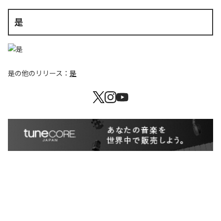
是
是
の他のリリース：
是