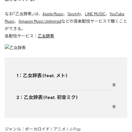
なお「
乙女辞表
」は、
Apple Music
、
Spotify
、
LINE MUSIC
、
YouTube
Music
、
Amazon Music Unlimited
などの音楽配信サービスで聴くこと
ができる。
各配信サービス：
乙女辞表
1
：
乙女辞表 (feat. メト)
是
2
：
乙女辞表 (feat. 初音ミク)
是
ジャンル：
ボーカロイド
/
アニメ
/
J-Pop