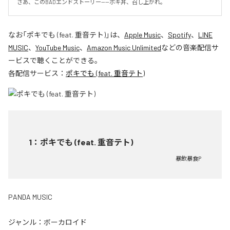
さあ、このBADエンドストーリー——ポキ丼、召し上がれ。
なお「
ポキでも (feat. 重音テト)
」は、
Apple Music
、
Spotify
、
LINE
MUSIC
、
YouTube Music
、
Amazon Music Unlimited
などの音楽配信サ
ービスで聴くことができる。
各配信サービス：
ポキでも (feat. 重音テト)
1
：
ポキでも (feat. 重音テト)
暴飲暴食P
PANDA MUSIC
ジャンル：
ボーカロイド