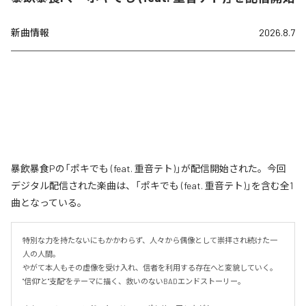
新曲情報
2026.8.7
暴飲暴食Pの「ポキでも (feat. 重音テト)」が配信開始された。今回
デジタル配信された楽曲は、「ポキでも (feat. 重音テト)」を含む全1
曲となっている。
特別な力を持たないにもかかわらず、人々から偶像として崇拝され続けた一
人の人間。

やがて本人もその虚像を受け入れ、信者を利用する存在へと変貌していく。

"信仰"と"支配"をテーマに描く、救いのないBADエンドストーリー。
