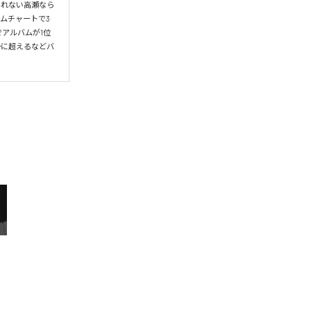
られない高瀬なら
ムチャートで3
アルバムが1位
かに超えるなどバ