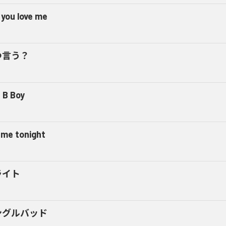
 you love me
つ言う？
 B Boy
l me tonight
ライト
ングルバッド