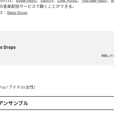
ops
」は、
Apple Music
、
Spotify
、
LINE MUSIC
、
YouTube Music
、
A
の音楽配信サービスで聴くことができる。
ス：
Glass Drops
ss Drops
宵越しの
L
Pop
/
アイドル(女性)
アンサンブル