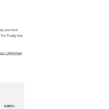
u love
Finally the
ic Unlimited
高瀬統也