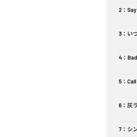
2
：
Say
3
：
い
4
：
Bad
5
：
Cal
6
：
灰
7
：
シ