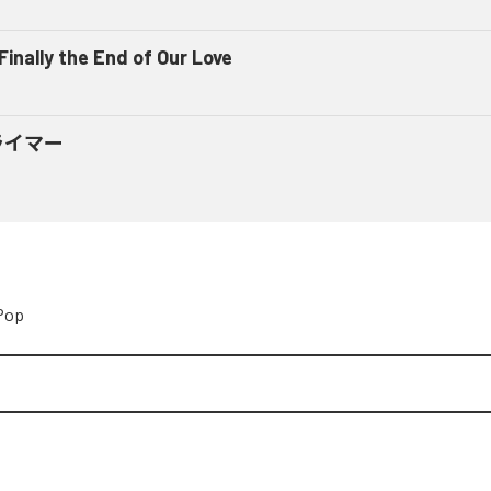
 Finally the End of Our Love
ライマー
Pop