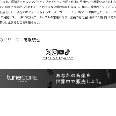
月26日生まれ。愛知県出身のシンガーソングライター。作詞・作曲も手掛け、一度聞いたら忘れ
で、形がありながらも触れることのできない愛の感覚を表現し、操る。香港のトップアルバ
を皮切りに、現在ではアジアに留まらずアメリカ、ヨーロッパなど80カ国以上のチャートで
tifyの月間リスナー数100万人アーティストの常連となり、楽曲の総再生回数は30億回をはる
勢いは止まるところを知らない。
のリリース：
高瀬統也
https://t-toya.com