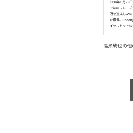
1996年11
ではのフレーズ
冠を達成したの
を獲得。Spo
イラルヒットの
高瀬統也
の他