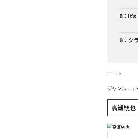
8
：
It’s
9
：
ク
TTT inc
ジャンル：
J-
高瀬統也