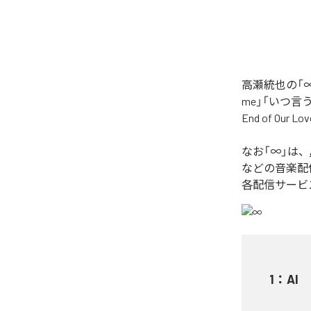
高瀬統也の「∞
me」「いつ言う？」
End of O
なお「
∞
」は、
などの音楽配
各配信サービ
1
：
AI