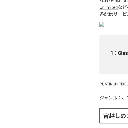
なお「
Glass Dr
Unlimited
など
各配信サービ
1
：
Gla
PLATINUM PIXE
ジャンル：
J-
宵越しの