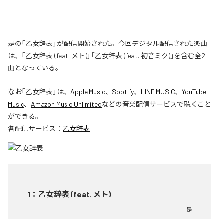
是の「乙女辞表」が配信開始された。今回デジタル配信された楽曲
は、「乙女辞表 (feat. メト)」「乙女辞表 (feat. 初音ミク)」を含む全2
曲となっている。
なお「
乙女辞表
」は、
Apple Music
、
Spotify
、
LINE MUSIC
、
YouTube
Music
、
Amazon Music Unlimited
などの音楽配信サービスで聴くこと
ができる。
各配信サービス：
乙女辞表
1
：
乙女辞表 (feat. メト)
是