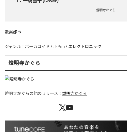
1
：
一騎当千 (Cover)
燈明寺かぐら
電楽都市
ジャンル：
ボーカロイド
/
J-Pop
/
エレクトロニック
燈明寺かぐら
燈明寺かぐら
の他のリリース：
燈明寺かぐら