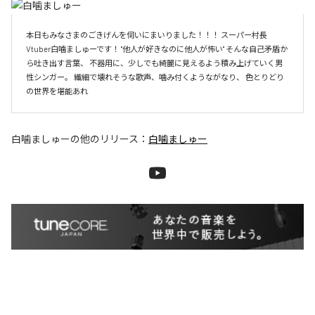
本日もみなさまのごきげんを伺いにまいりました！！！ スーパー村長
Vtuber白噛ましゅーです！ "他人が好きなのに他人が怖い" そんな自己矛盾か
ら吐き出す言葉、 不器用に、少しでも綺麗に見えるよう積み上げていく男
性シンガー。 繊細で壊れそうな歌声、噛み付くようながなり、 色とりどり
の世界を堪能あれ
白噛ましゅー
の他のリリース：
白噛ましゅー