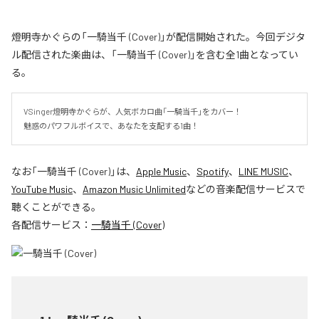
燈明寺かぐらの「一騎当千 (Cover)」が配信開始された。今回デジタ
ル配信された楽曲は、「一騎当千 (Cover)」を含む全1曲となってい
る。
VSinger燈明寺かぐらが、人気ボカロ曲「一騎当千」をカバー！

魅惑のパワフルボイスで、あなたを支配する1曲！
なお「
一騎当千 (Cover)
」は、
Apple Music
、
Spotify
、
LINE MUSIC
、
YouTube Music
、
Amazon Music Unlimited
などの音楽配信サービスで
聴くことができる。
各配信サービス：
一騎当千 (Cover)