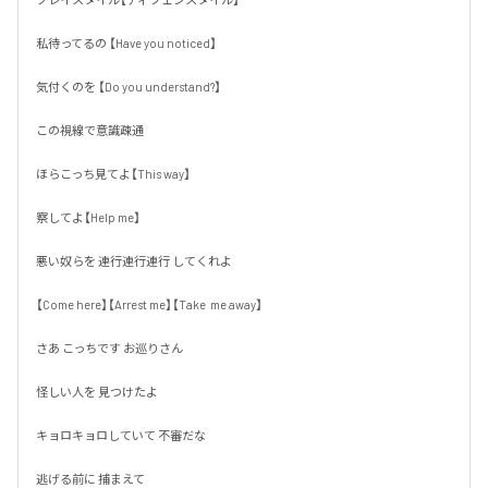
私待ってるの 【Have you noticed】

気付くのを 【Do you understand?】

この視線で意識疎通

ほらこっち見てよ【This way】

察してよ【Help me】

悪い奴らを 連行連行連行 してくれよ

【Come here】【Arrest me】【Take  me away】

さあ こっちです お巡りさん

怪しい人を 見つけたよ

キョロキョロしていて 不審だな

逃げる前に 捕まえて
