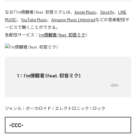
なお「
I'm傍観者 (feat. 初音ミク)
」は、
Apple Music
、
Spotify
、
LINE
MUSIC
、
YouTube Music
、
Amazon Music Unlimited
などの音楽配信サ
ービスで聴くことができる。
各配信サービス：
I'm傍観者 (feat. 初音ミク)
1
：
I'm傍観者 (feat. 初音ミク)
-CCC-
ジャンル：
ボーカロイド
/
エレクトロニック
/
ロック
-CCC-