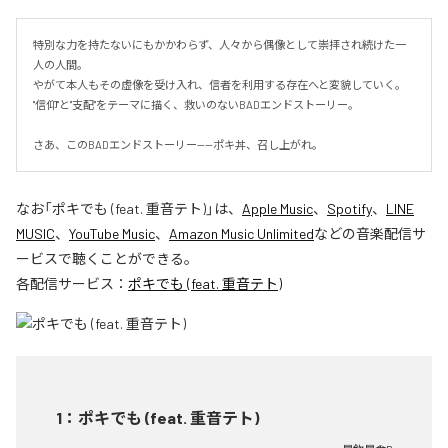
特別な力を持たないにもかかわらず、人々から偶像として崇拝され続けた一
人の人間。

やがて本人もその虚像を受け入れ、信者を利用する存在へと変貌していく。

"信仰"と"支配"をテーマに描く、救いのないBADエンドストーリー。

さあ、このBADエンドストーリー——ポキ丼、召し上がれ。
なお「
ポキでも (feat. 重音テト)
」は、
Apple Music
、
Spotify
、
LINE
MUSIC
、
YouTube Music
、
Amazon Music Unlimited
などの音楽配信サ
ービスで聴くことができる。
各配信サービス：
ポキでも (feat. 重音テト)
1
：
ポキでも (feat. 重音テト)