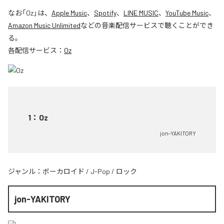
なお「
Oz
」は、
Apple Music
、
Spotify
、
LINE MUSIC
、
YouTube Music
、
Amazon Music Unlimited
などの音楽配信サービスで聴くことができ
る。
各配信サービス：
Oz
1
：
Oz
jon-YAKITORY
ジャンル：
ボーカロイド
/
J-Pop
/
ロック
jon-YAKITORY