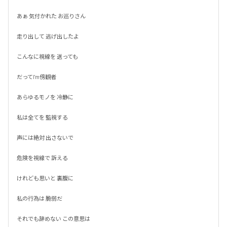
あぁ 気付かれた お巡りさん

走り出して 逃げ出したよ

こんなに視線を 送っても

だってI'm傍観者

あらゆるモノを 冷静に

私は全てを 監視する

声には絶対 出さないで

危険を視線で 訴える

けれども思いと 裏腹に

私の行為は 脆弱だ

それでも辞めない この意思は
