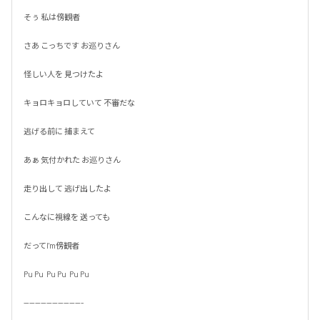
そぅ 私は傍観者

さあ こっちです お巡りさん

怪しい人を 見つけたよ

キョロキョロしていて 不審だな

逃げる前に 捕まえて

あぁ 気付かれた お巡りさん

走り出して 逃げ出したよ

こんなに視線を 送っても

だってI'm傍観者

Pu Pu  Pu Pu  Pu Pu

---------------------