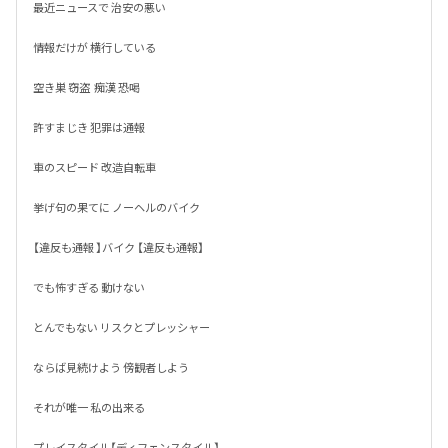
最近ニュースで 治安の悪い

情報だけが 横行している

空き巣 窃盗  痴漢 恐喝

許すまじき 犯罪は通報

車のスピード 改造自転車

挙げ句の果てに ノーヘルのバイク

【違反も通報 】バイク 【違反も通報】

でも怖すぎる 動けない 

とんでもない リスクとプレッシャー

ならば見続けよう 傍観者しよう

それが唯一 私の出来る 

プレイスタイル【ディフェンスタイル】
