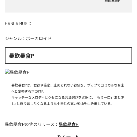
暴飲暴食P
PANDA MUSIC
ジャンル：
ボーカロイド
暴飲暴食P
暴飲暴食Pは、食欲や衝動、止められない欲望を、ポップでコミカルな音楽
へと変換するボカロP。

キャッチーなメロディとクセになる言葉選びを武器に、「もう一口」「あと少
し」と繰り返したくなるような中毒性の高い楽曲を生み出している。
暴飲暴食P
の他のリリース：
暴飲暴食P