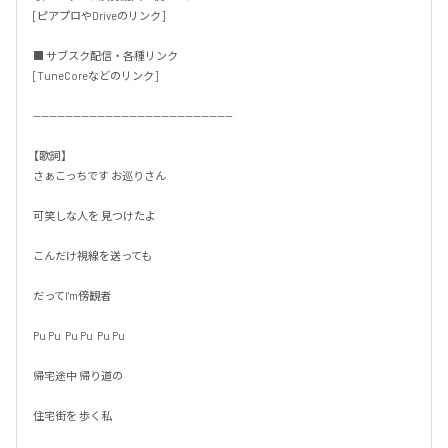
[ピアプロやDriveのリンク]

■ サブスク配信・各種リンク

[TuneCoreなどのリンク]

--------------------------------------------------

【歌詞】

さぁこっちです お巡りさん

可笑しな人を 見つけたよ

こんだけ視線を送っても

だってI'm傍観者

Pu Pu  Pu Pu  Pu Pu

帰宅途中 帰り道の

住宅街を 歩く私
