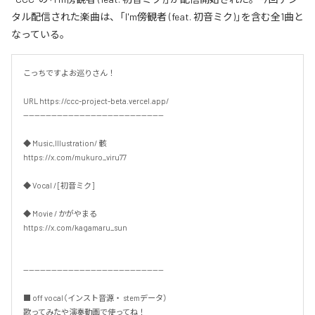
タル配信された楽曲は、「I'm傍観者 (feat. 初音ミク)」を含む全1曲と
なっている。
こっちですよお巡りさん！

URL https://ccc-project-beta.vercel.app/

--------------------------------------------------

◆ Music,Illustration/ 骸

https://x.com/mukuro_viru77

◆ Vocal / [初音ミク]

◆ Movie / かがやまる

https://x.com/kagamaru_sun

--------------------------------------------------

■ off vocal（インスト音源・ stemデータ）

歌ってみたや演奏動画で使ってね！
