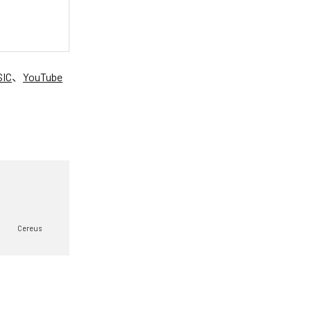
SIC
、
YouTube
。
Cereus