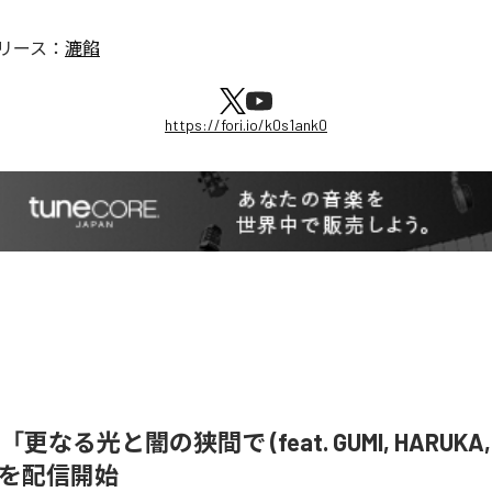
リース：
漉餡
https://fori.io/k0s1ank0
更なる光と闇の狭間で (feat. GUMI, HARUKA, 
N)」を配信開始