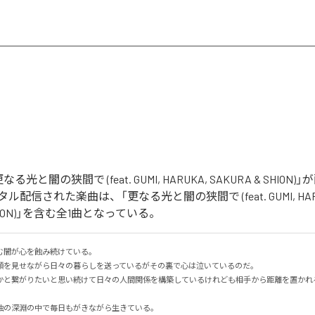
光と闇の狭間で (feat. GUMI, HARUKA, SAKURA & SHION
配信された楽曲は、「更なる光と闇の狭間で (feat. GUMI, HAR
 SHION)」を含む全1曲となっている。
闇が心を蝕み続けている。

顔を見せながら日々の暮らしを送っているがその裏で心は泣いているのだ。

かと繋がりたいと思い続けて日々の人間関係を構築しているけれども相手から距離を置かれ


の深淵の中で毎日もがきながら生きている。
