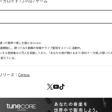
ーカロイド
/
J-Pop
/
ゲーム
った歌声で癒しを届けるVtuber

8から活動開始し、歌ってみた動画の投稿やライブ配信をメインに活動中。

のチャンネル登録者は10万人を突破しており、「あなたの夜が明けるまで/傘村トータ様」の歌っ
を超えている。
リリース：
Cereus