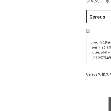
ジャンル：
ボ
Cereus
水のような透き通
2018.3.1
youtube
は3900万再生
Cereus
の他の