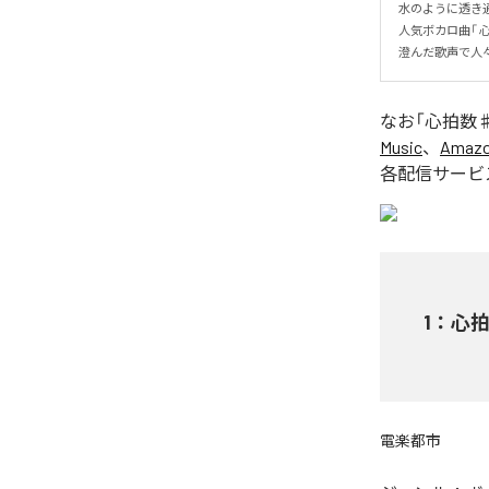
水のように透き通った
人気ボカロ曲「 心
澄んだ歌声で人
なお「
心拍数♯082
Music
、
Amazon
各配信サービ
1
：
心拍数
電楽都市