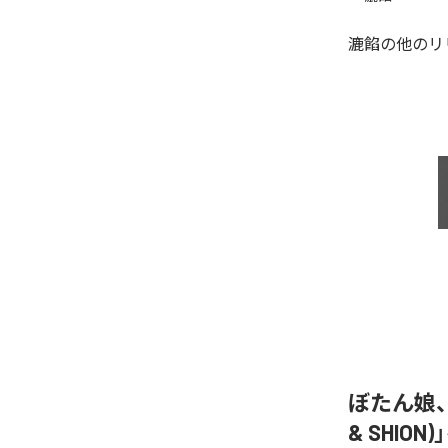
漉餡
の他のリ
ぼたん娘、「
& SHIO