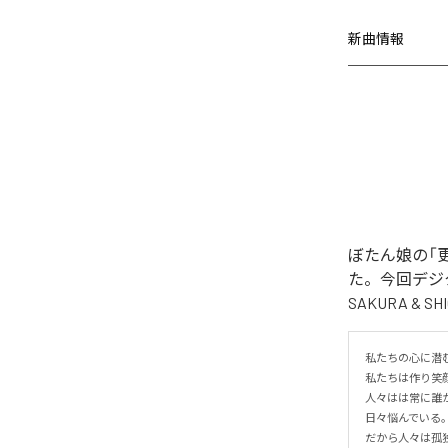
新曲情報
ぼたん娘の「更なる
た。今回デジタル
SAKURA &
私たちの心に潜む
私たちは作り笑
人々はは常に誰
日々悩んでいる。
だから人々は孤独