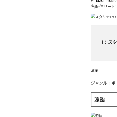
Amazon Music 
各配信サービ
1
：
スタ
漉餡
ジャンル：
ボ
漉餡