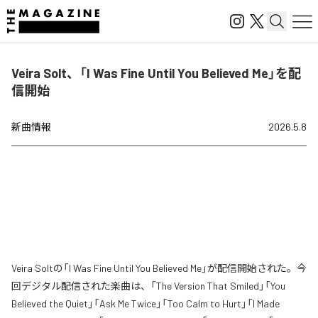
Veira Solt、「I Was Fine Until You Believed Me」を配
信開始
新曲情報
2026.5.8
Veira Soltの「I Was Fine Until You Believed Me」が配信開始された。今
回デジタル配信された楽曲は、「The Version That Smiled」「You
Believed the Quiet」「Ask Me Twice」「Too Calm to Hurt」「I Made