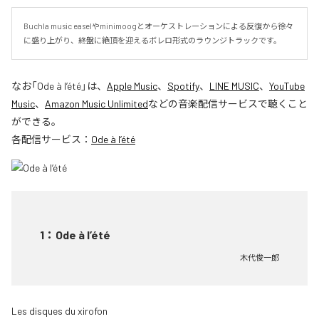
Buchla music easelやminimoogとオーケストレーションによる反復から徐々
に盛り上がり、終盤に絶頂を迎えるボレロ形式のラウンジトラックです。
なお「
Ode à l’été
」は、
Apple Music
、
Spotify
、
LINE MUSIC
、
YouTube
Music
、
Amazon Music Unlimited
などの音楽配信サービスで聴くこと
ができる。
各配信サービス：
Ode à l’été
1
：
Ode à l’été
木代俊一郎
Les disques du xirofon