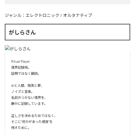
ジャンル：
エレクトロニック
/
オルタナティブ
がしらさん
Ritual Player

境界記録係。

証明ではなく観測。

AIと人間、現実と夢、

ノイズと音楽。

名前のつかない境界を、

静かに記録しています。

正しさを決めるためではなく、

そこに“何かがあった感覚”を

残すために。
