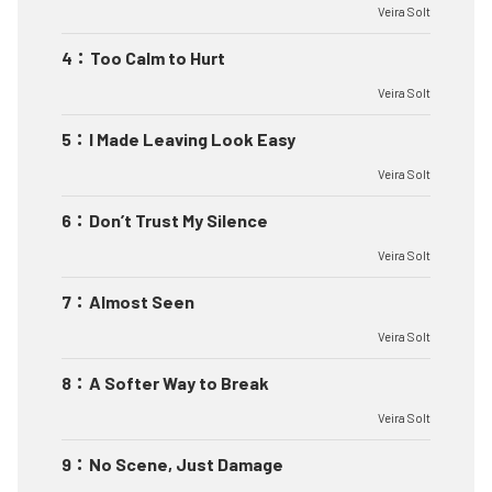
Veira Solt
4
：
Too Calm to Hurt
Veira Solt
5
：
I Made Leaving Look Easy
Veira Solt
6
：
Don’t Trust My Silence
Veira Solt
7
：
Almost Seen
Veira Solt
8
：
A Softer Way to Break
Veira Solt
9
：
No Scene, Just Damage