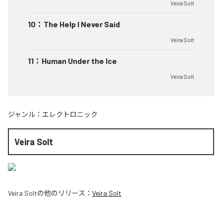
Veira Solt
10
：
The Help I Never Said
Veira Solt
11
：
Human Under the Ice
Veira Solt
ジャンル：
エレクトロニック
Veira Solt
Veira Solt
の他のリリース：
Veira Solt