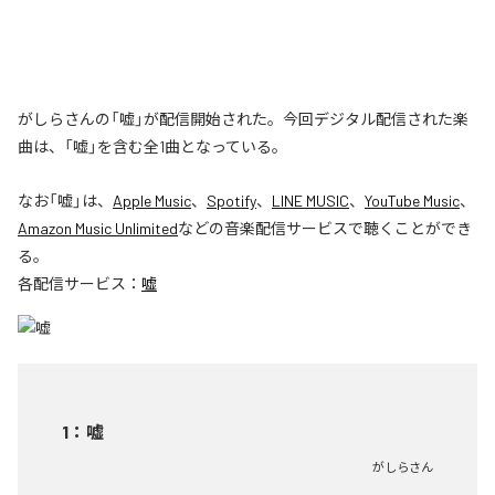
がしらさんの「嘘」が配信開始された。今回デジタル配信された楽
曲は、「嘘」を含む全1曲となっている。
なお「
嘘
」は、
Apple Music
、
Spotify
、
LINE MUSIC
、
YouTube Music
、
Amazon Music Unlimited
などの音楽配信サービスで聴くことができ
る。
各配信サービス：
嘘
1
：
嘘
がしらさん