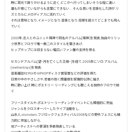
時に耳元で語りかけるように近く,どこかへ行ってしまいそうな程に遠い.

誰もが感じていながらも言葉にできない....そんな思いを言語化した詩が,リ
ズミカルにメロディアスに流れていく.

それは意味となり,イメージとなり,音楽となり,垣根を超えてどこまでも飛ん
でいく.

2003年,志人とのユニット降神で同名のアルバム[降神]を発表,独自のリリッ
ク世界とフロウで唯一無二のスタイルを築きあげ,

ヒップホップには収まらない幅広いファン層の支持を得る.

セカンドアルバム[望~月を亡くした王様~]を経て,2005年にソロ.アルバム 
[melhentrips]を発表,

音楽雑誌REMIXの HIPHOPディスク賞受賞などの評価を得た.

日常の中のやさしさや,若者の抱く閉塞感を叙情的な詩に描き,

時に歌い上げ,時にポエトリー.リーディングにも聴こえる独特のフロウで紡
ぐ.

フリースタイルや,ポエトリー.リーディングイベントにも積極的に参加,

ジャンルをクロスオーバーしたライブ活動をし,

山水人,otonotani,フジロックフェスティバル2008などの野外フェスにも精
力的に参加しながら,

他アーティストへの客演を多数発表している.
