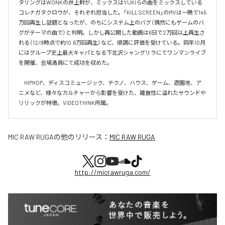
タリングはWONKの井上幹が、ミックスはYUKIらの曲をミックスしている
コレナガタクロウが、それぞれ担当した。「KILL SCREEN」のMVは一晩で145
万回再生し話題となったが、のちにシステム上のバグ（偶然にもゲームのバ
グがテーマの曲で）と判明。しかし再公開した動画は6日で2万回以上再生さ
れる（12/9時点で約10.6万回再生）など、順調に評価を受けている。同年10月
にはグループ史上最大キャパとなる下北沢シャングリラにてワンマンライブ
を開催、会場満員にて成功を収めた。

　HIPHOP、ディスコミュージック、テクノ、ハウス、ゲーム、遊園地、ア
ニメなど、様々なカルチャーから影響を受けた、雑食性に溢れたサウンドや
リリックが特徴。VIDEOTHINK所属。
MIC RAW RUGA
の他のリリース：
MIC RAW RUGA
http://micrawruga.com/