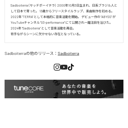
Sadboiterra（サッドボーイテラ） 2000年10月3日生まれ、日系ブラジル人と
して日本で育った。 13歳からフリースタイルラップ、楽曲制作を初める。 
2022年 "TERRA" として本格的に音楽活動を開始。 デビュー作の "ABYSS" が
YouTubeチャンネル "03-performance" にて公開され一躍注目を浴びた。 
2024年 "Sadboiterra" として音楽活動を再会。

若手ながらシーンに欠かせない存在となっている。
Sadboiterra
の他のリリース：
Sadboiterra