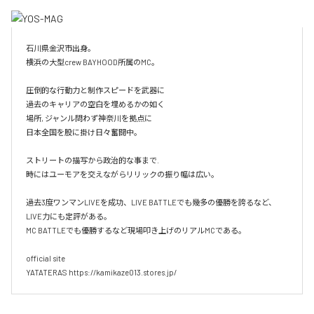
石川県金沢市出身。

横浜の大型crew BAYHOOD所属のMC。

圧倒的な行動力と制作スピードを武器に

過去のキャリアの空白を埋めるかの如く

場所, ジャンル問わず神奈川を拠点に

日本全国を股に掛け日々奮闘中。

ストリートの描写から政治的な事まで.

時にはユーモアを交えながらリリックの振り幅は広い。

過去3度ワンマンLIVEを成功、LIVE BATTLEでも幾多の優勝を誇るなど、
LIVE力にも定評がある。

MC BATTLEでも優勝するなど現場叩き上げのリアルMCである。

official site

YATATERAS https://kamikaze013.stores.jp/