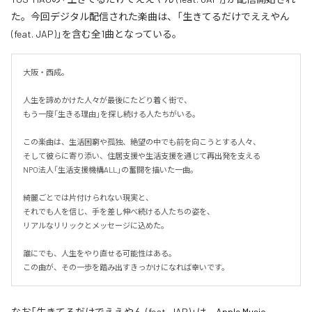
た。今回デジタル配信された楽曲は、「生きてるだけでええやん
(feat. JAP)」を含む全1曲となっている。
大阪・西成。

人生を諦めかけた人々が最後にたどり着く街で、

もう一度「生きる理由」を探し続ける人たちがいる。

この楽曲は、生活困窮や孤独、絶望の中でも前を向こうとする人々、

そして彼らに寄り添い、住居支援や生活支援を通じて再出発を支える

NPO法人「生活支援機構ALL」の奮闘を描いた一曲。

綺麗ごとでは片付けられない現実と、

それでも人を信じ、手を差し伸べ続ける人たちの姿を、

リアルなリリックとメッセージに込めた。

誰にでも、人生をやり直せる可能性はある。

この曲が、その一歩を踏み出すきっかけになれば幸いです。
なお「
生きてるだけでええやん (feat. JAP)
」は、
Apple Music
、