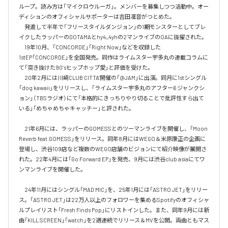
ループ。読み方は「マイクロウルーガ」。メンバーを募集しつつ活動中。オー
ディションのオフィシャルサポーターは吉田凜音がつとめた。

　発進して半年で「フリースタイルダンジョン」の1期モンスターとしてブレ
イクしたラッパーのDOTAMAとhy4_4yhの2マンライブのOAに抜擢された。

　19年10月、「CONCORDE」「Right Now」などを収録した
1stEP「CONCORDE」を全国発売。同作はライムスター宇多丸の連載コラムに
て「突き抜けた90’sヒップホップ愛」と評価を受けた。

　20年2月には川崎CLUB CITTA’開催の「@JAM」に出演。同月に1stシングル
「dog kawaii」をリリースし、「ライムスター宇多丸のアフター6 ジャンクシ
ョン」（TBSラジオ）にて「本格的にきっちりやり切ることで批評性すら出て
いる」「めちゃめちゃキャッチー」と評された。

　21年6月には、ラッパーのGOMESSとのツーマンライブを開催し、「Moon 
Reverb feat.GOMESS」をリリース。同年8月にはWEGO＆米原康正の企画に
登場し、渋谷109店など複数のWEGO店舗のビジョンにて紹介映像が展開さ
れた。22年4月には「Go Forward EP」を発売、9月には渋谷club asiaにてワ
ンマンライブを開催した。

　24年11月にはシングル「MAD MIC」を、25年1月には「ASTRO JET」をリリー
ス。「ASTRO JET」は22万人以上のフォロワーを集めるSpotifyのオフィシャ
ルプレイリスト「Fresh Finds Pop」にリストインした。また、同年9月には新
曲「KILL SCREEN」「watch」を2週連続でリリース＆MVを公開。両曲ともマス