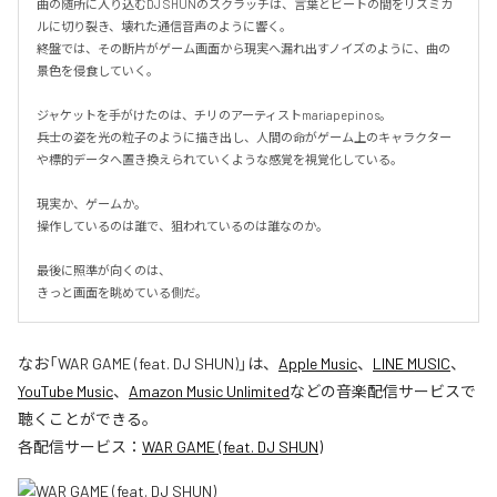
曲の随所に入り込むDJ SHUNのスクラッチは、言葉とビートの間をリズミカ
ルに切り裂き、壊れた通信音声のように響く。

終盤では、その断片がゲーム画面から現実へ漏れ出すノイズのように、曲の
景色を侵食していく。

ジャケットを手がけたのは、チリのアーティストmariapepinos。

兵士の姿を光の粒子のように描き出し、人間の命がゲーム上のキャラクター
や標的データへ置き換えられていくような感覚を視覚化している。

現実か、ゲームか。

操作しているのは誰で、狙われているのは誰なのか。

最後に照準が向くのは、

きっと画面を眺めている側だ。
なお「
WAR GAME (feat. DJ SHUN)
」は、
Apple Music
、
LINE MUSIC
、
YouTube Music
、
Amazon Music Unlimited
などの音楽配信サービスで
聴くことができる。
各配信サービス：
WAR GAME (feat. DJ SHUN)