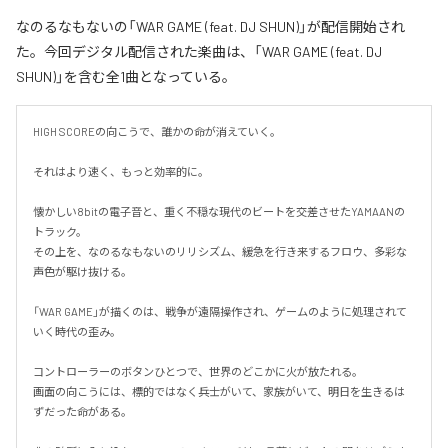
なのるなもないの「WAR GAME (feat. DJ SHUN)」が配信開始され
た。今回デジタル配信された楽曲は、「WAR GAME (feat. DJ
SHUN)」を含む全1曲となっている。
HIGH SCOREの向こうで、誰かの命が消えていく。

それはより速く、もっと効率的に。

懐かしい8bitの電子音と、重く不穏な現代のビートを交差させたYAMAANの
トラック。

その上を、なのるなもないのリリシズム、緩急を行き来するフロウ、多彩な
声色が駆け抜ける。

「WAR GAME」が描くのは、戦争が遠隔操作され、ゲームのように処理されて
いく時代の歪み。

コントローラーのボタンひとつで、世界のどこかに火が放たれる。

画面の向こうには、標的ではなく兵士がいて、家族がいて、明日を生きるは
ずだった命がある。
