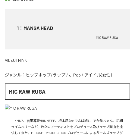
1
：
MANGA HEAD
MIC RAW RUGA
VIDEOTHINK
ジャンル：
ヒップホップ/ラップ
/
J-Pop
/
アイドル(女性)
MIC RAW RUGA
　KMNZ、吉田凜音/RINNEEE、根本凪（ex.でんぱ組）、でか美ちゃん、初期
ライムベリーなど、数々のアーティストをプロデュース及びラップ楽曲を提
供して来た、E TICKET PRODUCTIONプロデュースによるガールズラップグ