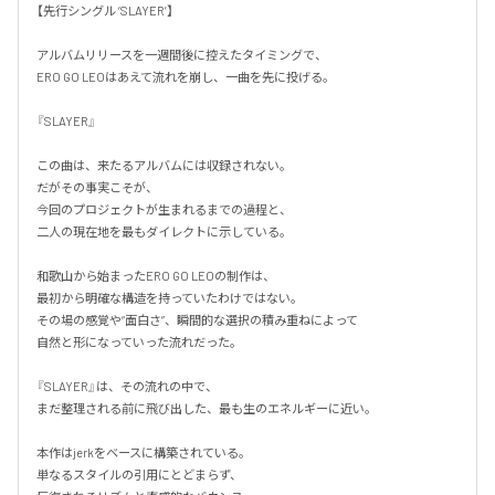
【先行シングル ‘SLAYER’】

アルバムリリースを一週間後に控えたタイミングで、

ERO GO LEOはあえて流れを崩し、一曲を先に投げる。

『SLAYER』

この曲は、来たるアルバムには収録されない。

だがその事実こそが、

今回のプロジェクトが生まれるまでの過程と、

二人の現在地を最もダイレクトに示している。

和歌山から始まったERO GO LEOの制作は、

最初から明確な構造を持っていたわけではない。

その場の感覚や“面白さ”、瞬間的な選択の積み重ねによって

自然と形になっていった流れだった。

『SLAYER』は、その流れの中で、

まだ整理される前に飛び出した、最も生のエネルギーに近い。

本作はjerkをベースに構築されている。

単なるスタイルの引用にとどまらず、
