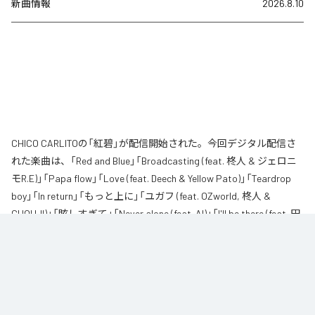
新曲情報
2026.8.10
CHICO CARLITOの「紅碧」が配信開始された。今回デジタル配信さ
れた楽曲は、「Red and Blue」「Broadcasting (feat. 柊人 & ジェロニ
モR.E)」「Papa flow」「Love (feat. Deech & Yellow Pato)」「Teardrop
boy」「In return」「もっと上に」「ユガフ (feat. OZworld, 柊人 &
CHOUJI)」「眩しすぎて」「Never alone (feat. AI)」「I'll be there (feat. 田
我流)」を含む全11曲となっている。
なお「
紅碧
」は、
Apple Music
、
Spotify
、
LINE MUSIC
、
YouTube
Music
、
Amazon Music Unlimited
などの音楽配信サービスで聴くこと
ができる。