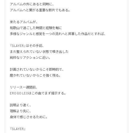
アルバムの外にあると同時に、

アルバムへと繋がる重要な断片でもある。

来たるアルバムが、

和歌山で過ごした時間と経験を軸に

多様なジャンルと感覚を一つの流れへと昇華した作品だとすれば、

『SLAYER』はその手前、

まだ整えられていない状態で噴き出した

純粋なリアクションに近い。

計画されていないからこそ即時的で、

磨かれていないからこそ強く残る。

リリース一週間前、

ERO GO LEOはこの曲でまず提示する。

説明より速く、

理解より先に、

身体で感じさせるために。

『SLAYER』