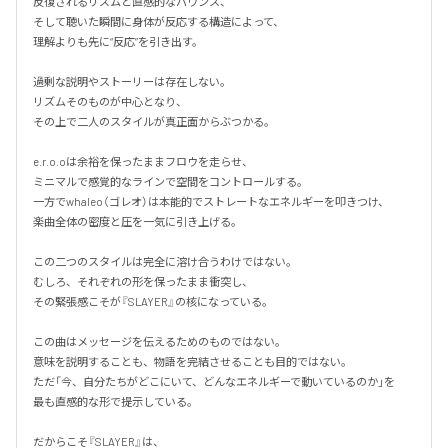
反復されるリズムと直感的なバウンス、

そして聴いた瞬間に身体が反応する構造によって、

理解よりも先に“反応”を引き出す。

過剰な説明やストーリーは存在しない。

リズムそのものが中心となり、

その上で二人のスタイルが真正面からぶつかる。

e.r.o.oは余裕を保ったままフロウを走らせ、

ミニマルで感覚的なラインで空間をコントロールする。

一方でwhaleo（ゴレオ）は本能的でストレートなエネルギーを叩きつけ、

楽曲全体の密度と圧を一気に引き上げる。

この二つのスタイルは完全に溶け合うわけではない。

むしろ、それぞれの形を保ったまま衝突し、

その緊張感こそが『SLAYER』の核になっている。

この曲はメッセージを伝えるためのものではない。

意味を説明することも、物語を完結させることも目的ではない。

ただ「今、自分たちがどこにいて、どんなエネルギーで動いているのか」を

最も直感的な形で提示している。

だからこそ『SLAYER』は、
