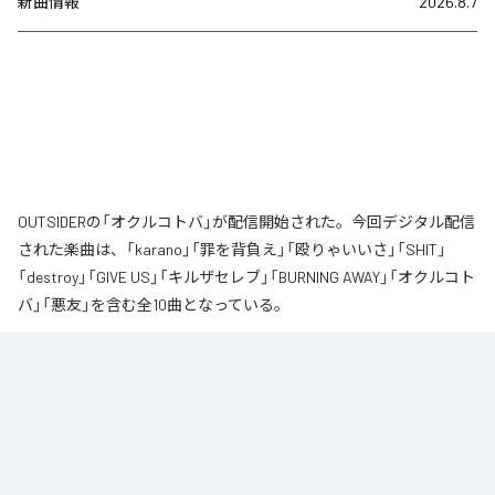
新曲情報
2026.8.7
OUTSIDERの「オクルコトバ」が配信開始された。今回デジタル配信
された楽曲は、「karano」「罪を背負え」「殴りゃいいさ」「SHIT」
「destroy」「GIVE US」「キルザセレブ」「BURNING AWAY」「オクルコト
バ」「悪友」を含む全10曲となっている。
なお「
オクルコトバ
」は、
Apple Music
、
Spotify
、
LINE MUSIC
、
YouTube Music
、
Amazon Music Unlimited
などの音楽配信サービスで
聴くことができる。
各配信サービス：
オクルコトバ