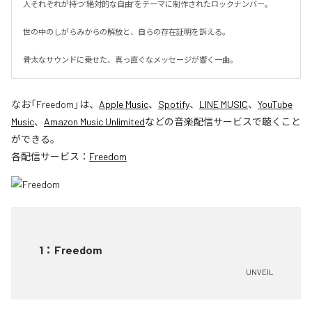
人それぞれが持つ“絶対的な自由”をテーマに制作されたロックナンバー。

世の中のしがらみからの解放と、自らの存在証明を訴える。

骨太なサウンドに乗せた、真っ直ぐなメッセージが響く一曲。
なお「
Freedom
」は、
Apple Music
、
Spotify
、
LINE MUSIC
、
YouTube
Music
、
Amazon Music Unlimited
などの音楽配信サービスで聴くこと
ができる。
各配信サービス：
Freedom
1
：
Freedom
UNVEIL