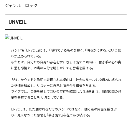
ジャンル：
ロック
UNVEIL
バンド名「UNVEIL」には、「隠れているものを暴く」「明らかにする」という意
味が込められている。

私たちは、自分たち自身の存在を世にさらけ出すと同時に、聴き手の心の奥
に潜む感情や、本当の自分を明らかにする音楽を届ける。

力強いサウンドと歌詞で表現される楽曲は、社会のルールや枠組みに縛られ
た感情を解放し、リスナーに自己と向き合う勇気を与える。

ライブでは、音楽を通して互いの存在を確認し合う場を創り、瞬間瞬間の熱
量を共有することを大切にしている。

UNVEILは、ただ聴かれるだけのバンドではなく、聴く者の内面を揺さぶ
り、見えなかった感情を「暴き出す」存在であり続ける。