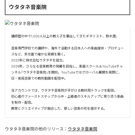
ウタタネ音楽院
講師歴の中で1,000人以上の教え子を輩出してきたギタリスト、鈴木渡。

音楽専門学校での講師や、海外で活動する日本人への楽曲提供・プロデュー
スなど、多方面で確かな実績を築く。

2023年に株式会社ウタタネを設立。

2026年、さらなる音楽教育の発展を目指し、楽器スクール＆YouTubeチャ
ンネル「ウタタネ音楽院」を開校。YouTubeではグローバル展開を視野に、
日・英両言語での教則動画を配信中。

当アカウントでは、ウタタネ音楽院が手がける教材用トラックを配信。

初心者のファーストステップから中・上級者のスキルアップに寄り添う楽曲
を制作・配信。

ウタタネ音楽院
の他のリリース：
ウタタネ音楽院