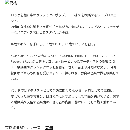
ロックを軸にネオクラシック、ポップ、Lo-fiまでを横断するソロプロジェ
クト。

内省的な視点と過激さを併せ持ちながら、先進的なサウンドの中にキャッチ
ーなメロディを忍ばせるスタイルが特徴。

14歳でギターを手にし、18歳でDTM、20歳でピアノを習う。

BUMP OF CHICKENからX JAPAN、YOSHIKI、hide、Mötley Crüe、Guns N’ 
Roses、ジョルジョデキリコ、坂本龍一といったアーティストの影響に加
え、歌謡曲やクラシックからも影響を、さらに音楽以外様々な文学、映画、
絵画などからも影響を受けジャンルに縛られない独自の音楽世界を構築して
いる。

バンドではギタリストとして音楽に関わりながら、ソロとしての克樹は、
愛してきた詩や言葉を、自身の声に託すようにして作品を紡いでいる。感情
と構築美が交錯する楽曲は、聴く者の内面に静かに、そして鋭く触れてい
克樹
の他のリリース：
克樹