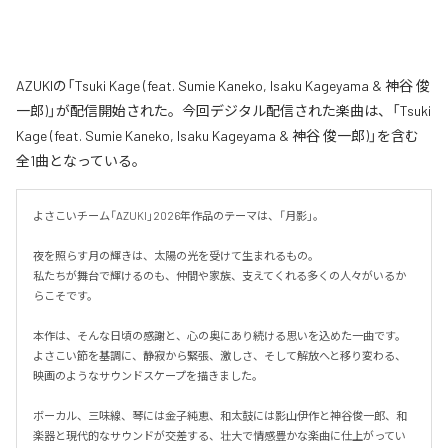
AZUKIの「Tsuki Kage (feat. Sumie Kaneko, Isaku Kageyama & 神谷 俊
一郎)」が配信開始された。今回デジタル配信された楽曲は、「Tsuki
Kage (feat. Sumie Kaneko, Isaku Kageyama & 神谷 俊一郎)」を含む
全1曲となっている。
よさこいチーム「AZUKI」2026年作品のテーマは、「月影」。

夜を照らす月の輝きは、太陽の光を受けて生まれるもの。

私たちが舞台で輝けるのも、仲間や家族、支えてくれる多くの人々がいるか
らこそです。

本作は、そんな日頃の感謝と、心の奥にあり続ける思いを込めた一曲です。

よさこい節を基調に、静寂から緊張、激しさ、そして解放へと移り変わる、
映画のようなサウンドスケープを描きました。

ボーカル、三味線、琴には金子純恵、和太鼓には影山伊作と神谷俊一郎、和
楽器と現代的なサウンドが交差する、壮大で情感豊かな楽曲に仕上がってい