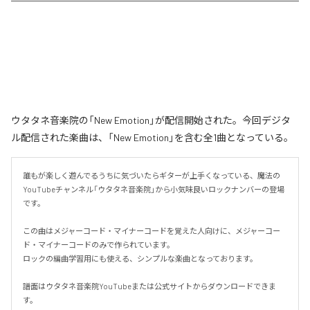
ウタタネ音楽院の「New Emotion」が配信開始された。今回デジタ
ル配信された楽曲は、「New Emotion」を含む全1曲となっている。
誰もが楽しく遊んでるうちに気づいたらギターが上手くなっている、魔法の
YouTubeチャンネル「ウタタネ音楽院」から小気味良いロックナンバーの登場
です。

この曲はメジャーコード・マイナーコードを覚えた人向けに、メジャーコー
ド・マイナーコードのみで作られています。

ロックの編曲学習用にも使える、シンプルな楽曲となっております。

譜面はウタタネ音楽院YouTubeまたは公式サイトからダウンロードできま
す。