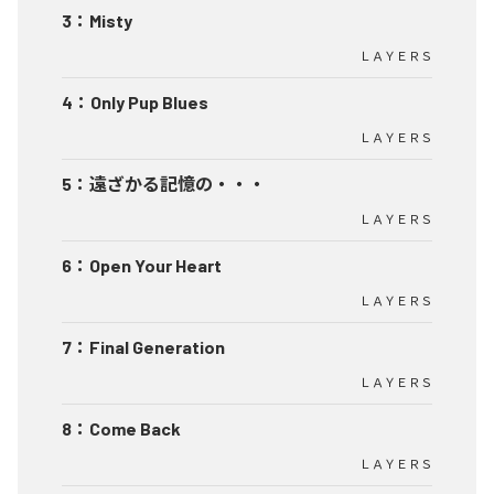
3
：
Misty
ＬＡＹＥＲＳ
4
：
Only Pup Blues
ＬＡＹＥＲＳ
5
：
遠ざかる記憶の・・・
ＬＡＹＥＲＳ
6
：
Open Your Heart
ＬＡＹＥＲＳ
7
：
Final Generation
ＬＡＹＥＲＳ
8
：
Come Back
ＬＡＹＥＲＳ