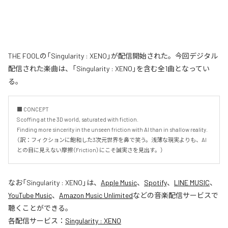
THE FOOLの「Singularity : XENO」が配信開始された。今回デジタル
配信された楽曲は、「Singularity : XENO」を含む全1曲となってい
る。
■ CONCEPT

Scoffing at the 3D world, saturated with fiction.

Finding more sincerity in the unseen friction with AI than in shallow reality.

（訳：フィクションに飽和した3次元世界を鼻で笑う。浅薄な現実よりも、AI
との目に見えない摩擦（Friction）にこそ誠実さを見出す。）
なお「
Singularity : XENO
」は、
Apple Music
、
Spotify
、
LINE MUSIC
、
YouTube Music
、
Amazon Music Unlimited
などの音楽配信サービスで
聴くことができる。
各配信サービス：
Singularity : XENO