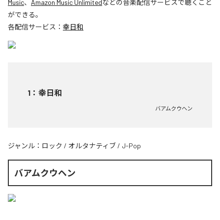
Music
、
Amazon Music Unlimited
などの音楽配信サービスで聴くこと
ができる。
各配信サービス：
幸日和
1
：
幸日和
バアムクウヘン
ジャンル：
ロック
/
オルタナティブ
/
J-Pop
バアムクウヘン