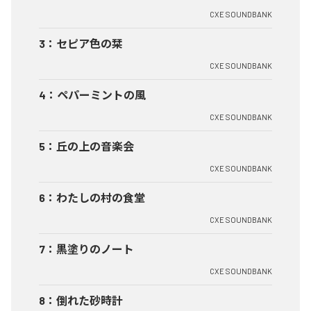
CXE SOUNDBANK
3
：
セピア色の栞
CXE SOUNDBANK
4
：
ペパーミントの風
CXE SOUNDBANK
5
：
丘の上の音楽会
CXE SOUNDBANK
6
：
わたしの村の食堂
CXE SOUNDBANK
7
：
黒塗りのノート
CXE SOUNDBANK
8
：
倒れた砂時計