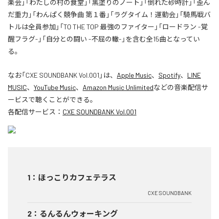
楽会」「わたしの村の食堂」「黒塗りのノート」「倒れた砂時計」「歪ん
だ重力」「わんぱく競争曲 第１番」「ラグタイム！運動会」「騎馬戦バ
トルは全員参加」「TO THE TOP 最強のファイター」「ロードラン -覚
醒フラグ-」「自分との闘い -不屈の轍-」を含む全15曲となってい
る。
なお「
CXE SOUNDBANK Vol.001
」は、
Apple Music
、
Spotify
、
LINE
MUSIC
、
YouTube Music
、
Amazon Music Unlimited
などの音楽配信サ
ービスで聴くことができる。
各配信サービス：
CXE SOUNDBANK Vol.001
1
：
ほっこりカフェテラス
CXE SOUNDBANK
2
：
るんるんウォーキング