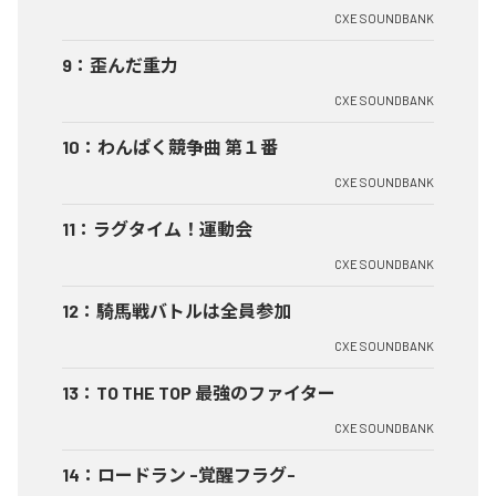
CXE SOUNDBANK
9
：
歪んだ重力
CXE SOUNDBANK
10
：
わんぱく競争曲 第１番
CXE SOUNDBANK
11
：
ラグタイム！運動会
CXE SOUNDBANK
12
：
騎馬戦バトルは全員参加
CXE SOUNDBANK
13
：
TO THE TOP 最強のファイター
CXE SOUNDBANK
14
：
ロードラン -覚醒フラグ-