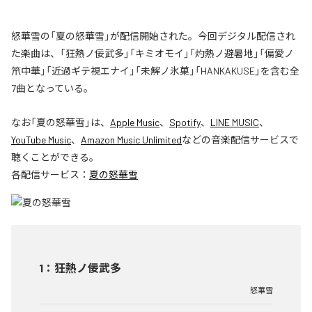
怒華雪の「夏の怒華雪」が配信開始された。今回デジタル配信され
た楽曲は、「狂熱ノ佞武多」「キミオモイ」「灼熱ノ避暑地」「偏愛ノ
笊中華」「近過ギテ視エナイ」「未解ノ氷菓」「HANKAKUSE」を含む全
7曲となっている。
なお「
夏の怒華雪
」は、
Apple Music
、
Spotify
、
LINE MUSIC
、
YouTube Music
、
Amazon Music Unlimited
などの音楽配信サービスで
聴くことができる。
各配信サービス：
夏の怒華雪
1
：
狂熱ノ佞武多
怒華雪