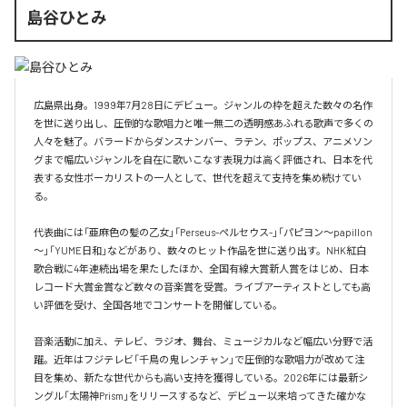
島谷ひとみ
広島県出身。1999年7月28日にデビュー。ジャンルの枠を超えた数々の名作
を世に送り出し、圧倒的な歌唱力と唯一無二の透明感あふれる歌声で多くの
人々を魅了。バラードからダンスナンバー、ラテン、ポップス、アニメソン
グまで幅広いジャンルを自在に歌いこなす表現力は高く評価され、日本を代
表する女性ボーカリストの一人として、世代を超えて支持を集め続けてい
る。

代表曲には「亜麻色の髪の乙女」「Perseus-ペルセウス-」「パピヨン～papillon
～」「YUME日和」などがあり、数々のヒット作品を世に送り出す。NHK紅白
歌合戦に4年連続出場を果たしたほか、全国有線大賞新人賞をはじめ、日本
レコード大賞金賞など数々の音楽賞を受賞。ライブアーティストとしても高
い評価を受け、全国各地でコンサートを開催している。

音楽活動に加え、テレビ、ラジオ、舞台、ミュージカルなど幅広い分野で活
躍。近年はフジテレビ「千鳥の鬼レンチャン」で圧倒的な歌唱力が改めて注
目を集め、新たな世代からも高い支持を獲得している。2026年には最新シ
ングル「太陽神Prism」をリリースするなど、デビュー以来培ってきた確かな