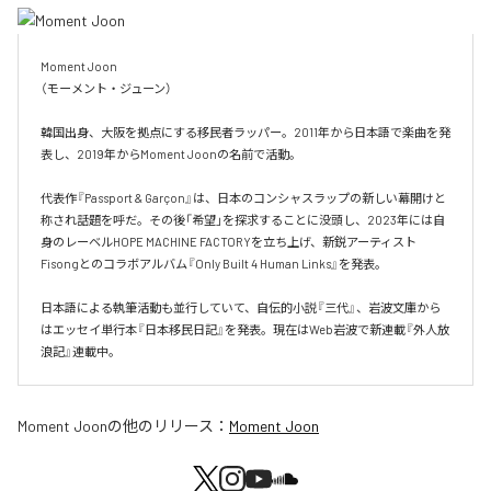
Moment Joon

（モーメント・ジューン）

韓国出身、大阪を拠点にする移民者ラッパー。2011年から日本語で楽曲を発
表し、2019年からMoment Joonの名前で活動。

代表作『Passport & Garçon』は、日本のコンシャスラップの新しい幕開けと
称され話題を呼だ。その後「希望」を探求することに没頭し、2023年には自
身のレーベルHOPE MACHINE FACTORYを立ち上げ、新鋭アーティスト
Fisongとのコラボアルバム『Only Built 4 Human Links』を発表。

日本語による執筆活動も並行していて、自伝的小説『三代』、岩波文庫から
はエッセイ単行本『日本移民日記』を発表。現在はWeb岩波で新連載『外人放
浪記』連載中。
Moment Joon
の他のリリース：
Moment Joon