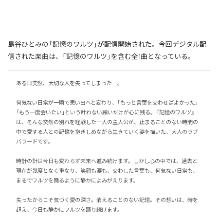
島谷ひとみの「記憶のワルツ」が配信開始された。今回デジタル配
信された楽曲は、「記憶のワルツ」を含む全1曲となっている。
ある日突然、大切な人を失ってしまった―。

何気ない日常が一瞬で思い出へと変わり、「もっと言葉を交わせばよかった」
「もう一度会いたい」という叶わない願いだけが心に残る。『記憶のワルツ』
は、そんな突然の別れを経験した一人の主人公が、止まることのない時間の
中で愛する人との記憶を抱きしめながら生きていく姿を描いた、大人のラブ
バラードです。

時計の針は今日も変わらず未来へ進み続けます。しかし心の中では、過去と
現在が幾度となく重なり、笑顔も涙も、交わした言葉も、何気ない日常も、
まるでワルツを踊るように静かによみがえります。

失ったからこそ気づく愛の深さ。消えることのない記憶。その想いは、時を
超え、今日も静かにワルツを踊り続けます。