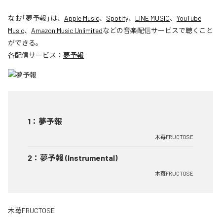
なお「
夢予報
」は、
Apple Music
、
Spotify
、
LINE MUSIC
、
YouTube
Music
、
Amazon Music Unlimited
などの音楽配信サービスで聴くこと
ができる。
各配信サービス：
夢予報
1
：
夢予報
木苺FRUCTOSE
2
：
夢予報 (Instrumental)
木苺FRUCTOSE
木苺FRUCTOSE