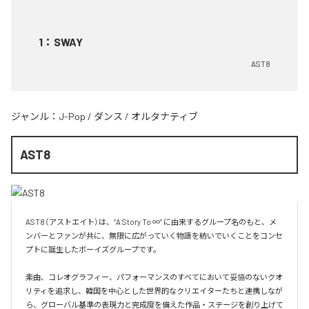
1
：
SWAY
AST8
ジャンル：
J-Pop
/
ダンス
/
オルタナティブ
AST8
AST8（アストエイト）は、“A Story To ∞” に由来するグループ名のもと、メ
ンバーとファンが共に、無限に広がっていく物語を紡いでいくことをコンセ
プトに誕生したボーイズグループです。

楽曲、コレオグラフィー、パフォーマンスのすべてにおいて妥協のないクオ
リティを追求し、韓国を中心とした世界的なクリエイターたちと連携しなが
ら、グローバル基準の表現力と完成度を備えた作品・ステージを創り上げて