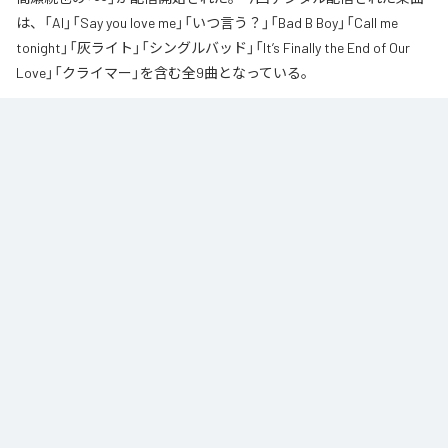
は、「AI」「Say you love me」「いつ言う？」「Bad B Boy」「Call me
tonight」「灰ライト」「シングルバッド」「It’s Finally the End of Our
Love」「クライマー」を含む全9曲となっている。
なお「
∞
」は、
Apple Music
、
Spotify
、
LINE MUSIC
、
YouTube Music
、
Amazon Music Unlimited
などの音楽配信サービスで聴くことができ
る。
各配信サービス：
∞
1
：
AI
高瀬統也
2
：
Say you love me
高瀬統也