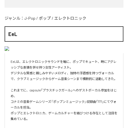
ジャンル：
J-Pop
/
ポップ
/
エレクトロニック
EeL
EeLは、エレクトロニックサウンドを軸に、ポップでキュート、時にアグレ
ッシブな表情を併せ持つ女性アーティスト。

デジタルな質感と親しみやすいメロディ、独特の浮遊感を持つヴォーカル
で、クラブミュージックからゲーム音楽シーンまで横断的に活動してきた。

これまでに、capsule「プラスチックガール」へのゲストボーカル参加をはじ
め、

コナミの音楽ゲームシリーズ『ポップンミュージック』収録曲「777」にてヴォ
ーカルを担当。

ポップとエレクトロニカ、ゲームカルチャーを結びつける存在として注目を
集めている。
