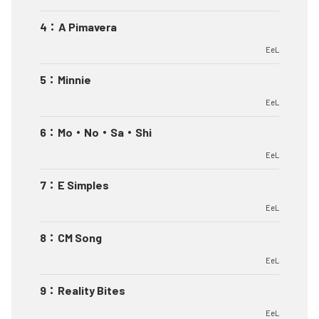
4
：
A Pimavera
EeL
5
：
Minnie
EeL
6
：
Mo・No・Sa・Shi
EeL
7
：
E Simples
EeL
8
：
CM Song
EeL
9
：
Reality Bites
EeL