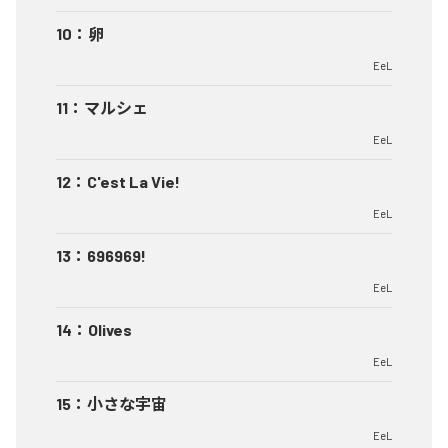
10
：
卵
EeL
11
：
マルシェ
EeL
12
：
C'est La Vie!
EeL
13
：
696969!
EeL
14
：
Olives
EeL
15
：
小さな宇宙
EeL