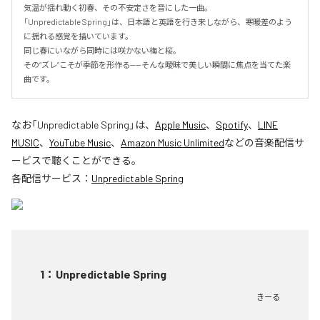
気温が揺れ動く初春、その不安定さを音にした一曲。

「Unpredictable Spring」は、日本語と英語を行き来しながら、寒暖差のよう
に揺れる感覚を描いています。

同じ春にいながら同時には咲かない梅と桜。

その“ズレ”こそが季節を形作る——そんな曖昧で美しい瞬間に焦点を当てた楽
曲です。
なお「
Unpredictable Spring
」は、
Apple Music
、
Spotify
、
LINE
MUSIC
、
YouTube Music
、
Amazon Music Unlimited
などの音楽配信サ
ービスで聴くことができる。
各配信サービス：
Unpredictable Spring
1
：
Unpredictable Spring
きーる