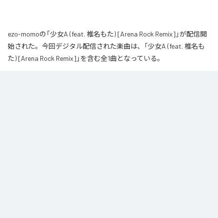
ezo-momoの「少女A (feat. 椎名もた) [Arena Rock Remix]」が配信開
始された。今回デジタル配信された楽曲は、「少女A (feat. 椎名も
た) [Arena Rock Remix]」を含む全1曲となっている。
椎名もた「少女A」を、壮大なアリーナロックへ再構築した 「Arena Rock 
Remix」。

繊細で静かな歌い出しから、幾重にも重なるギター、力強いベースとライブ
ドラム、感情的なキーボードが一気に広がる爆発的なサビへ。

心音や一瞬の静寂、観客の手拍子とシンガロングを交えながら、原曲に宿る
孤独と心の揺れを、大観衆と分かち合う希望のエネルギーへと昇華しまし
た。

夜空まで届くような歌声と、切なさの先にある解放を描いた、ezo-momoに
よるシネマティックなロックリミックスです。