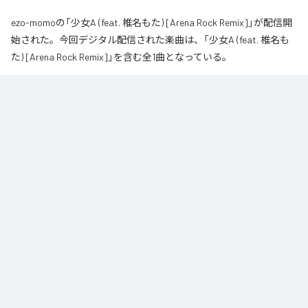
ezo-momoの「少女A (feat. 椎名もた) [Arena Rock Remix]」が配信開
始された。今回デジタル配信された楽曲は、「少女A (feat. 椎名も
た) [Arena Rock Remix]」を含む全1曲となっている。
椎名もた「少女A」を、壮大なアリーナロックへ再構築した 「Arena Rock 
Remix」。

繊細で静かな歌い出しから、幾重にも重なるギター、力強いベースとライブ
ドラム、感情的なキーボードが一気に広がる爆発的なサビへ。

心音や一瞬の静寂、観客の手拍子とシンガロングを交えながら、原曲に宿る
孤独と心の揺れを、大観衆と分かち合う希望のエネルギーへと昇華しまし
た。

夜空まで届くような歌声と、切なさの先にある解放を描いた、ezo-momoに
よるシネマティックなロックリミックスです。
なお「
少女A (feat. 椎名もた) [Arena Rock Remix]
」は、
Apple Music
、
Spotify
、
LINE MUSIC
、
YouTube Music
、
Amazon Music Unlimited
など