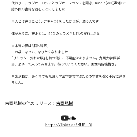
代わりに、ラジオ・ロシアとラジオ・フランスを聞き、Kindle（or紙媒体）で
諸外国の書籍を読むことにしました

※人とは違うこと（レアキャラ）をしたほうが、潤うんです

僕が思うに、天才とは、99%のヒラメキと1%の実行…かな

※本当の夢は「脳外科医」

この歳になって、なりたくなりました

「リミッター外れた脳」を持つ俺に、不可能はありません。九州大学 医学
部、よゆーで入ってみせます。待っていてください。国立病院機構さま

音楽活動は、あくまでも九州大学医学部で学ぶための学費を稼ぐ手段に過ぎ
ません。
古家弘樹
の他のリリース：
古家弘樹
https://linktr.ee/MUSUBI