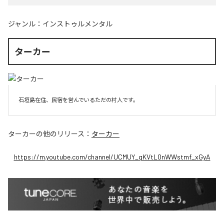
ジャンル：
インストゥルメンタル
ターカー
石垣島在住、民宿を営んでいるただの村人です。
ターカー
の他のリリース：
ターカー
https://m.youtube.com/channel/UCMUY_qKVtL0nWWstmf_xGyA