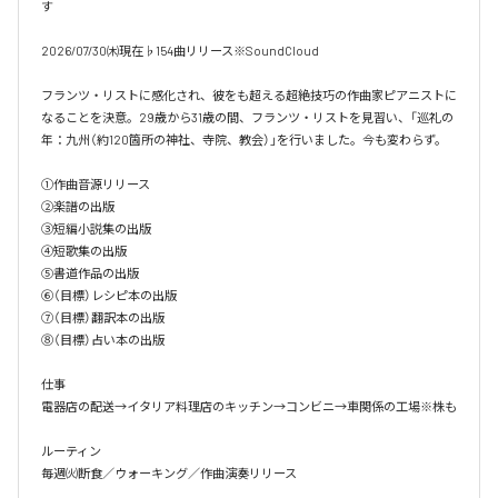
す

2026/07/30㈭現在♭154曲リリース※SoundCloud

フランツ・リストに感化され、彼をも超える超絶技巧の作曲家ピアニストに
なることを決意。29歳から31歳の間、フランツ・リストを見習い、「巡礼の
年：九州（約120箇所の神社、寺院、教会）」を行いました。今も変わらず。

①作曲音源リリース

②楽譜の出版

③短編小説集の出版

④短歌集の出版

⑤書道作品の出版

⑥（目標）レシピ本の出版

⑦（目標）翻訳本の出版

⑧（目標）占い本の出版

仕事

電器店の配送→イタリア料理店のキッチン→コンビニ→車関係の工場※株も

ルーティン

毎週㈫断食／ウォーキング／作曲演奏リリース
