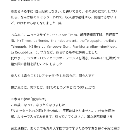
※あらゆる本に「自己投資しなさい」と書いてあり、その通りに実行してい
たら、なんか脳のリミッター外れて、収入源や趣味やら、把握できないほ
ど、わけわからなくなりました…笑

ちなみに、ニュースサイト：the Japan Times、朝日新聞電子版、日経電子
版、NYTimes、Le Monde、the Independent、the Telegraph、the Daily 
Telegraph、NZ Herald、Vancouver Sun、Frankfurter Allgemeine Kiosk、
La Repubblica、EL PAÍSなど、あらゆるものを解約しました

代わりに、ラジオ・ロシアとラジオ・フランスを聞き、Kindle（or紙媒体）で
諸外国の書籍を読むことにしました

※人とは違うこと（レアキャラ）をしたほうが、潤うんです

僕が思うに、天才とは、99%のヒラメキと1%の実行…かな

※本当の夢は「脳外科医」

この歳になって、なりたくなりました

「リミッター外れた脳」を持つ俺に、不可能はありません。九州大学 医学
部、よゆーで入ってみせます。待っていてください。国立病院機構さま

音楽活動は、あくまでも九州大学医学部で学ぶための学費を稼ぐ手段に過ぎ