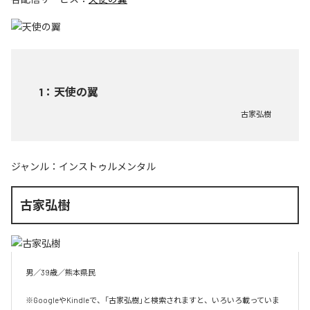
1
：
天使の翼
古家弘樹
ジャンル：
インストゥルメンタル
古家弘樹
男／39歳／熊本県民

※GoogleやKindleで、「古家弘樹」と検索されますと、いろいろ載っていま