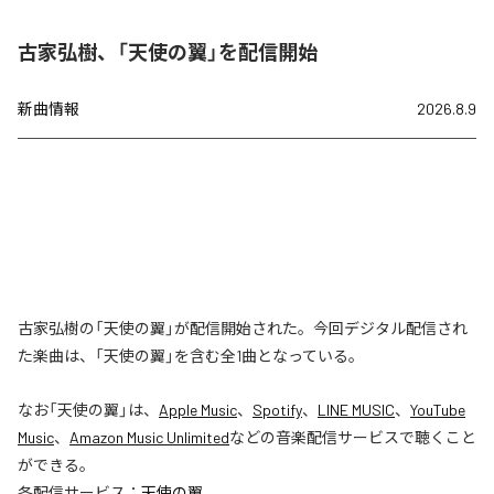
古家弘樹、「天使の翼」を配信開始
新曲情報
2026.8.9
古家弘樹の「天使の翼」が配信開始された。今回デジタル配信され
た楽曲は、「天使の翼」を含む全1曲となっている。
なお「
天使の翼
」は、
Apple Music
、
Spotify
、
LINE MUSIC
、
YouTube
Music
、
Amazon Music Unlimited
などの音楽配信サービスで聴くこと
ができる。
各配信サービス：
天使の翼