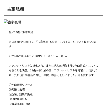
古家弘樹
男／39歳／熊本県民

※GoogleやKindleで、「古家弘樹」と検索されますと、いろいろ載っていま
す

2026/07/30㈭現在♭154曲リリース※SoundCloud

フランツ・リストに感化され、彼をも超える超絶技巧の作曲家ピアニストに
なることを決意。29歳から31歳の間、フランツ・リストを見習い、「巡礼の
年：九州（約120箇所の神社、寺院、教会）」を行いました。今も変わらず。

①作曲音源リリース

②楽譜の出版

③短編小説集の出版

④短歌集の出版

⑤書道作品の出版
