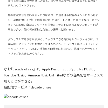
波打ち際の風と陽光を感じさせる、爽やかでエモーショナルなトロピカル・
チルハウス・トラック。

静かな波の音を思わせるメロウなギターと透き通る鍵盤のイントロから始ま
り、身体を優しく揺らす軽快な4つ打ちのビートとオーガニックなパーカッシ
ョンへと展開。南国のリゾートを彷彿とさせるトロピカルなシンセリードが
重なり合い、聴く者を瞬時に心地よい楽園へと誘います。

ダンサブルでありながら深くリラックスできる絶妙なトラックメイクは、作
業用BGMやドライブのお供としてはもちろん、チルアウト系プレイリストに
もベストマッチ。心地よい浮遊感と開放感に包まれる、洗練されたサウンド
トリップをお楽しみください。
なお「
decade of sea
」は、
Apple Music
、
Spotify
、
LINE MUSIC
、
YouTube Music
、
Amazon Music Unlimited
などの音楽配信サービスで
聴くことができる。
各配信サービス：
decade of sea