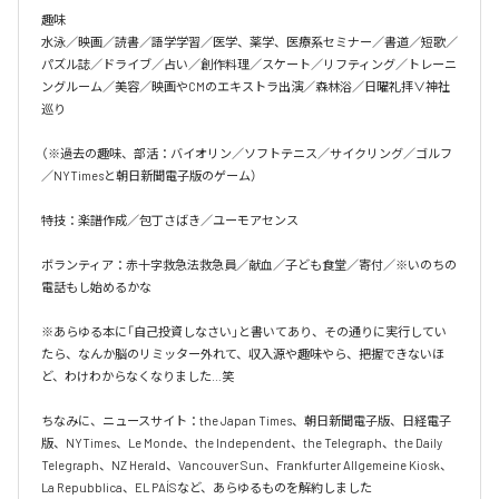
趣味

水泳／映画／読書／語学学習／医学、薬学、医療系セミナー／書道／短歌／
パズル誌／ドライブ／占い／創作料理／スケート／リフティング／トレーニ
ングルーム／美容／映画やCMのエキストラ出演／森林浴／日曜礼拝∨神社
巡り

（※過去の趣味、部活：バイオリン／ソフトテニス／サイクリング／ゴルフ
／NYTimesと朝日新聞電子版のゲーム）

特技：楽譜作成／包丁さばき／ユーモアセンス

ボランティア：赤十字救急法救急員／献血／子ども食堂／寄付／※いのちの
電話もし始めるかな

※あらゆる本に「自己投資しなさい」と書いてあり、その通りに実行してい
たら、なんか脳のリミッター外れて、収入源や趣味やら、把握できないほ
ど、わけわからなくなりました…笑

ちなみに、ニュースサイト：the Japan Times、朝日新聞電子版、日経電子
版、NYTimes、Le Monde、the Independent、the Telegraph、the Daily 
Telegraph、NZ Herald、Vancouver Sun、Frankfurter Allgemeine Kiosk、
La Repubblica、EL PAÍSなど、あらゆるものを解約しました
