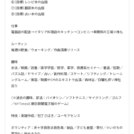
⑥（目標）レシピ本の出版

⑦（目標）翻訳本の出版

⑧（目標）占い本の出版

仕事

電器店の配送→イタリア料理店のキッチン→コンビニ→車関係の工場※株も

ルーティン

毎週㈫断食／ウォーキング／作曲演奏リリース

趣味

水泳／映画／読書／語学学習／医学、薬学、医療系セミナー／書道／短歌／
パズル誌／ドライブ／占い／創作料理／スケート／リフティング／トレーニ
ングルーム／美容／映画やCMのエキストラ出演／森林浴／日曜礼拝∨神社
巡り

（※過去の趣味、部活：バイオリン／ソフトテニス／サイクリング／ゴルフ
／NYTimesと朝日新聞電子版のゲーム）

特技：楽譜作成／包丁さばき／ユーモアセンス

ボランティア：赤十字救急法救急員／献血／子ども食堂／寄付／※いのちの
電話もし始めるかな
