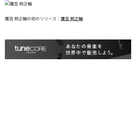
鷹宮 桐之輔
の他のリリース：
鷹宮 桐之輔