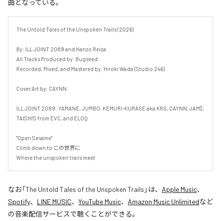
曲となっている。
The Untold Tales of the Unspoken Trails (2026)

By: ILL JOINT 2089 and Hanzo Reiza

All Tracks Produced by: Bugseed

Recorded, Mixed, and Mastered by: Hiroki Wada (Studio 246)

Cover Art by: CAYNN

ILL JOINT 2089: YAMANE, JUMBO, KEMURI-KURAGE aka KRG, CAYNN, JAM$, 
TAISHI'S from EVC, and ELOQ

"Open Sesame"

Climb down to この世界に

Where the unspoken trails meet
なお「
The Untold Tales of the Unspoken Trails
」は、
Apple Music
、
Spotify
、
LINE MUSIC
、
YouTube Music
、
Amazon Music Unlimited
など
の音楽配信サービスで聴くことができる。