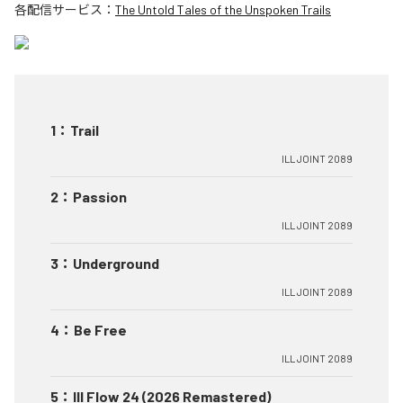
各配信サービス：
The Untold Tales of the Unspoken Trails
1
：
Trail
ILL JOINT 2089
2
：
Passion
ILL JOINT 2089
3
：
Underground
ILL JOINT 2089
4
：
Be Free
ILL JOINT 2089
5
：
Ill Flow 24 (2026 Remastered)