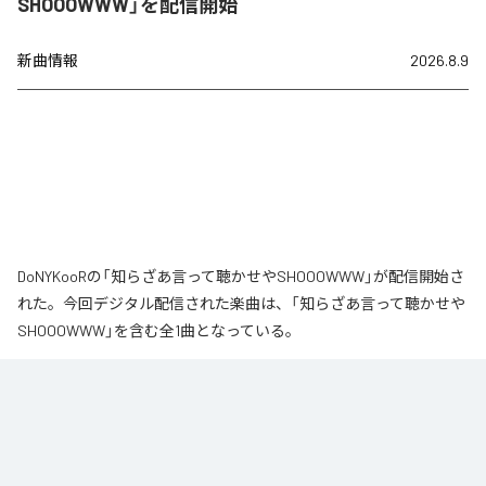
SHOOOWWW」を配信開始
新曲情報
2026.8.9
DoNYKooRの「知らざあ言って聴かせやSHOOOWWW」が配信開始さ
れた。今回デジタル配信された楽曲は、「知らざあ言って聴かせや
SHOOOWWW」を含む全1曲となっている。
なお「
知らざあ言って聴かせやSHOOOWWW
」は、
Apple Music
、
Spotify
、
LINE MUSIC
、
YouTube Music
、
Amazon Music Unlimited
など
の音楽配信サービスで聴くことができる。
各配信サービス：
知らざあ言って聴かせやSHOOOWWW