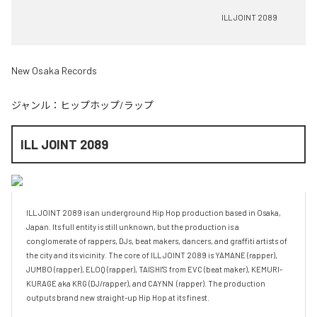
ILL JOINT 2089
New Osaka Records
ジャンル：
ヒップホップ/ラップ
ILL JOINT 2089
ILL JOINT 2089 is an underground Hip Hop production based in Osaka, 
Japan. Its full entity is still unknown, but the production is a 
conglomerate of rappers, DJs, beat makers, dancers, and graffiti artists of 
the city and its vicinity. The core of ILL JOINT 2089 is YAMANE (rapper), 
JUMBO (rapper), ELOQ (rapper), TAISHI'S from EVC (beat maker), KEMURI-
KURAGE aka KRG (DJ/rapper), and CAYNN  (rapper). The production 
outputs brand new straight-up Hip Hop at its finest.