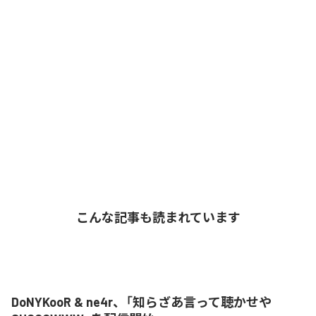
こんな記事も読まれています
DoNYKooR & ne4r、「知らざあ言って聴かせや