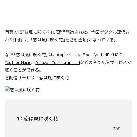
万賀の「恋は風に咲く花」が配信開始された。今回デジタル配信さ
れた楽曲は、「恋は風に咲く花」を含む全1曲となっている。
なお「
恋は風に咲く花
」は、
Apple Music
、
Spotify
、
LINE MUSIC
、
YouTube Music
、
Amazon Music Unlimited
などの音楽配信サービスで
聴くことができる。
各配信サービス：
恋は風に咲く花
1
：
恋は風に咲く花
万賀