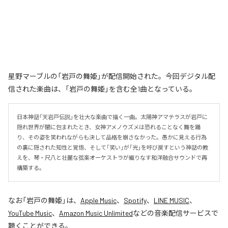
星野マーブルの「岩戸の舞姫」が配信開始された。今回デジタル配
信された楽曲は、「岩戸の舞姫」を含む全1曲となっている。
日本神話「天岩戸伝説」を壮大な楽曲で描く一曲。太陽神アマテラスが岩戸に
隠れ世界が闇に包まれたとき、女神アメノウズメは恐れることなく舞を踊
り、その姿を笑われながらも決して品格を崩さなかった。愚かに見える行為
の裏に隠された知性と覚悟、そして「笑い」が「光」を呼び戻すという神話の教
えを、琴・尺八と壮麗な弦楽オーケストラが織りなす和洋融合サウンドで再
構築する。
なお「
岩戸の舞姫
」は、
Apple Music
、
Spotify
、
LINE MUSIC
、
YouTube Music
、
Amazon Music Unlimited
などの音楽配信サービスで
聴くことができる。