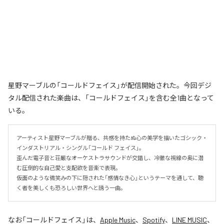
星野マーブルの「コールドフェイス」が配信開始された。今回デジ
タル配信された楽曲は、「コールドフェイス」を含む全1曲となって
いる。
アーティスト星野マーブルが贈る、共感を持たぬ心の美学を描いたゴシック・
インダストリアル・シングル「コールド フェイス」。

歪んだ電子音と荘厳なオーケストラサウンドが交錯し、冷徹な視線の奥に潜
む圧倒的な自己愛と支配欲を音楽で表現。

仮面のような微笑みの下に隠された「感情なき心」というテーマを通して、聴
く者を美しくも恐ろしい世界へと誘う一曲。
なお「
コールドフェイス
」は、
Apple Music
、
Spotify
、
LINE MUSIC
、