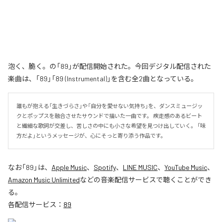
泡く、脆く。の「89」が配信開始された。今回デジタル配信された
楽曲は、「89」「89 (Instrumental)」を含む全2曲となっている。
誰もが抱える「生きづらさ」や「自分を愛せない気持ち」を、ダンスミュージッ
クとポップスを融合させたサウンドで描いた一曲です。 疾走感のあるビート
と繊細な歌詞が交差し、苦しさの中にも小さな希望を見つけ出していく。 「味
方だよ」というメッセージが、心にそっと寄り添う作品です。
なお「
89
」は、
Apple Music
、
Spotify
、
LINE MUSIC
、
YouTube Music
、
Amazon Music Unlimited
などの音楽配信サービスで聴くことができ
る。
各配信サービス：
89