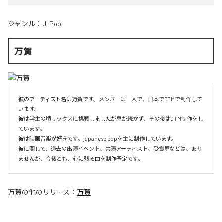
ジャンル：
J-Pop
万賀
彼のアーティスト名は万賀です。メンバーは一人で、日本でDTMで制作して
います。

彼は学生の頃サックスに挑戦しましたが息が続かず、その後はDTM制作をし
ています。

彼は映画音楽が好きです。japanese popを主に制作しています。

彼に関して、過去の出演イベント、共演アーティスト、受賞歴などは、あり
ませんが、今後とも、心に残る曲を制作予定です。
万賀
の他のリリース：
万賀