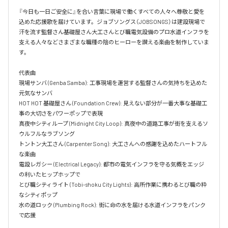
『今日も一日ご安全に』を合い言葉に現場で働くすべての人々へ尊敬と愛を
込めた応援歌を届けています。ジョブソングス（JOBSONGS）は建設現場で
汗を流す監督さん基礎屋さん大工さんとび職電気設備のプロ水道インフラを
支える人々などさまざまな職種の陰のヒーローを讃える楽曲を制作していま
す。

代表曲  

現場サンバ (Genba Samba): 工事現場を運営する監督さんの気持ちを込めた
元気なサンバ  

HOT HOT 基礎屋さん (Foundation Crew): 見えない部分が一番大事な基礎工
事の大切さをパワーポップで表現  

真夜中シティループ (Midnight City Loop): 真夜中の道路工事が街を支えるソ
ウルフルなラブソング  

トントン大工さん (Carpenter Song): 大工さんへの感謝を込めたハートフル
な楽曲  

電設レガシー (Electrical Legacy): 都市の電気インフラを守る気概をエッジ
の利いたヒップホップで  

とび職シティライト (Tobi-shoku City Lights): 高所作業に携わるとび職の粋
なシティポップ  

水の道ロック (Plumbing Rock): 街に命の水を届ける水道インフラをパンク
で応援
