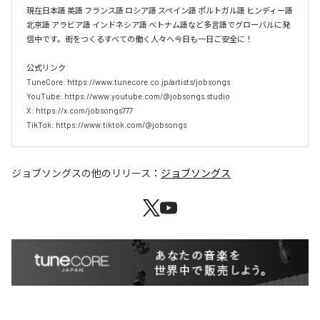
現在日本語 英語 フランス語 ロシア語 スペイン語 ポルトガル語 ヒンディー語 
北京語 アラビア語 インドネシア語 ベトナム語など多言語でグローバルに発
信中です。街をつくるすべての働く人々へ今日も一日ご安全に！

公式リンク

TuneCore: https://www.tunecore.co.jp/artists/jobsongs

YouTube: https://www.youtube.com/@jobsongs.studio

X: https://x.com/jobsongs777

TikTok: https://www.tiktok.com/@jobsongs
ジョブソングス
の他のリリース：
ジョブソングス