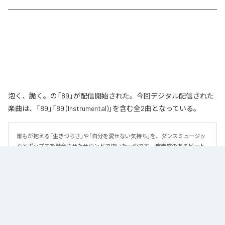
泡く、脆く。の「89」が配信開始された。今回デジタル配信された
楽曲は、「89」「89 (Instrumental)」を含む全2曲となっている。
誰もが抱える「生きづらさ」や「自分を愛せない気持ち」を、ダンスミュージッ
クとポップスを融合させたサウンドで描いた一曲です。 疾走感のあるビート
と繊細な歌詞が交差し、苦しさの中にも小さな希望を見つけ出していく。 「味
方だよ」というメッセージが、心にそっと寄り添う作品です。
なお「
89
」は、
Apple Music
、
Spotify
、
LINE MUSIC
、
YouTube Music
、
Amazon Music Unlimited
などの音楽配信サービスで聴くことができ
る。