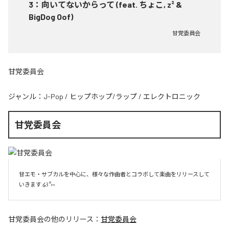
3
：
向いてないからって (feat. ちょこ, z² &
BigDog Oof)
甘党委員会
甘党委員会
ジャンル：
J-Pop
/
ヒップホップ/ラップ
/
エレクトロニック
甘党委員会
甘エモ・サブカルを中心に、様々な作曲者とコラボして楽曲をリリースして
いきます ໒꒱ °⑅
甘党委員会
の他のリリース：
甘党委員会