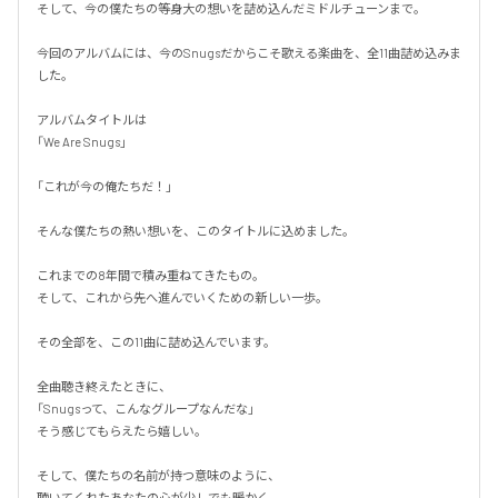
そして、今の僕たちの等身大の想いを詰め込んだミドルチューンまで。

今回のアルバムには、今のSnugsだからこそ歌える楽曲を、全11曲詰め込みま
した。

アルバムタイトルは

「We Are Snugs」

「これが今の俺たちだ！」

そんな僕たちの熱い想いを、このタイトルに込めました。

これまでの8年間で積み重ねてきたもの。

そして、これから先へ進んでいくための新しい一歩。

その全部を、この11曲に詰め込んでいます。

全曲聴き終えたときに、

「Snugsって、こんなグループなんだな」

そう感じてもらえたら嬉しい。

そして、僕たちの名前が持つ意味のように、

聴いてくれたあなたの心が少しでも暖かく、
