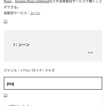
Music
、
Amazon Music Unlimited
などの音楽配信サービスで聴くこと
ができる。
各配信サービス：
シーン
1
：
シーン
pug
ジャンル：
J-Pop
/
ロック
/
ジャズ
pug