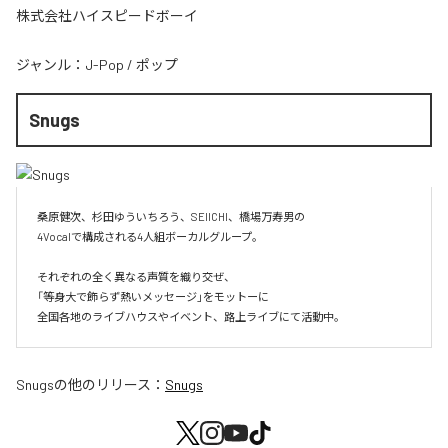
株式会社ハイスピードボーイ
ジャンル：
J-Pop
/
ポップ
Snugs
桑原健次、杉田ゆういちろう、SEIICHI、橋場万寿男の

4Vocalで構成される4人組ボーカルグループ。

それぞれの全く異なる声質を織り交ぜ、

「等身大で飾らず熱いメッセージ」をモットーに

全国各地のライブハウスやイベント、路上ライブにて活動中。
Snugs
の他のリリース：
Snugs