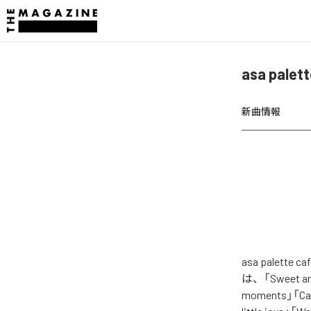
asa pale
新曲情報
asa palet
は、「Sweet and 
moments」「Calm 