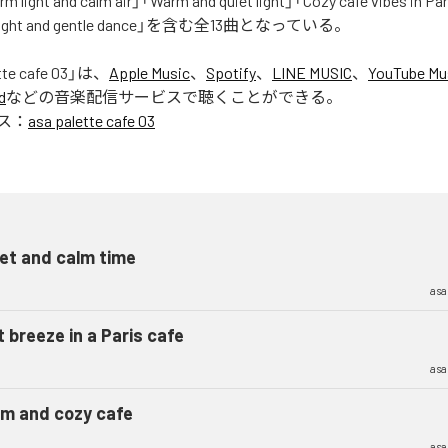
rm light and calm air」「Warm and quiet light」「Cozy cafe vibes in Par
A light and gentle dance」を含む全13曲となっている。
tte cafe 03
」は、
Apple Music
、
Spotify
、
LINE MUSIC
、
YouTube Mu
d
などの音楽配信サービスで聴くことができる。
ス：
asa palette cafe 03
et and calm time
asa
 breeze in a Paris cafe
asa
m and cozy cafe
asa