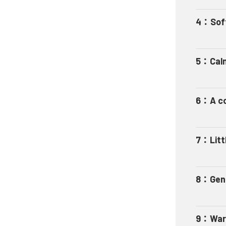
4
：
Sof
5
：
Calm
6
：
A co
7
：
Lit
8
：
Gent
9
：
War