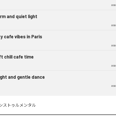
asa
rm and quiet light
asa
y cafe vibes in Paris
asa
t chill cafe time
asa
ight and gentle dance
asa
ンストゥルメンタル