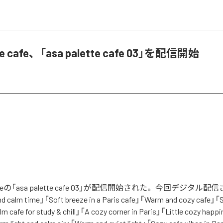
tte cafe、「asa palette cafe 03」を配信開始
te cafeの「asa palette cafe 03」が配信開始された。今回デジタル
calm time」「Soft breeze in a Paris cafe」「Warm and cozy cafe」「S
cafe for study & chill」「A cozy corner in Paris」「Little cozy happ