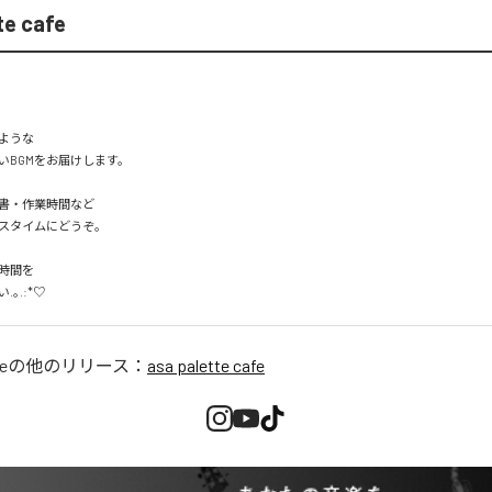
te cafe
ような

BGMをお届けします。

書・作業時間など

スタイムにどうぞ。

時間を

｡.:*♡ 
fe
の他のリリース：
asa palette cafe