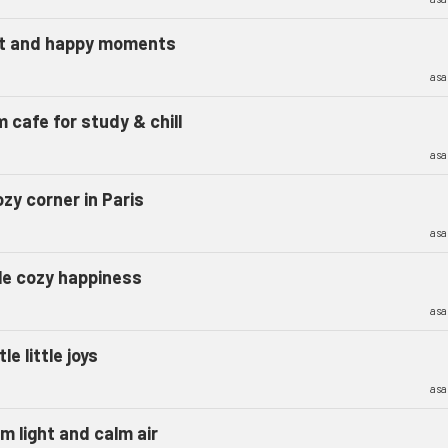
t and happy moments
asa
 cafe for study & chill
asa
zy corner in Paris
asa
tle cozy happiness
asa
le little joys
asa
m light and calm air