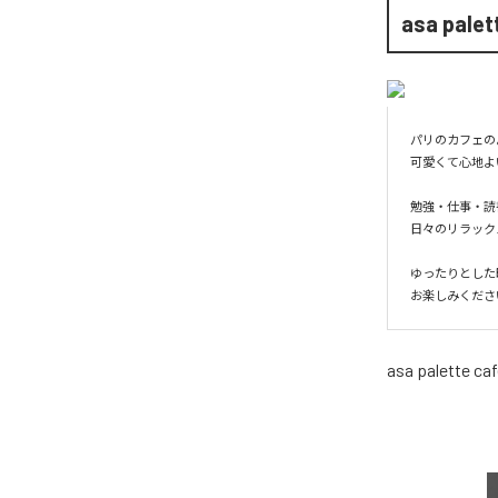
asa palet
パリのカフェの
可愛くて心地よい
勉強・仕事・読
日々のリラック
ゆったりとした
お楽しみください.
asa palette ca