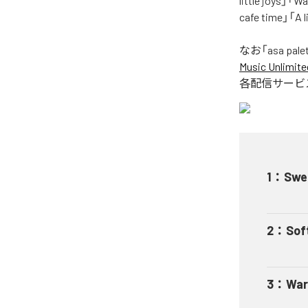
little joys」「Wa
cafe time」「
なお「
asa pale
Music Unlimite
各配信サービ
1
：
Swe
2
：
Soft
3
：
War