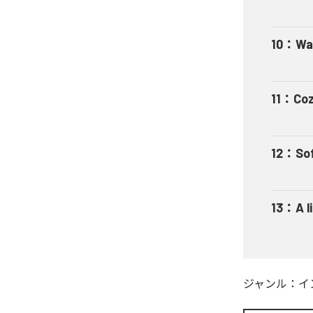
10
：
Wa
11
：
Coz
12
：
Sof
13
：
A l
ジャンル：
イ