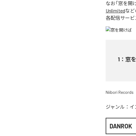
なお「
窓を開
Unlimited
など
各配信サービ
1
：
窓
Niibori Records
ジャンル：
イ
DANROK