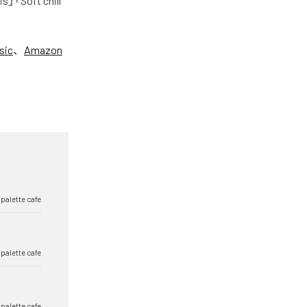
is」「Soft chill
sic
、
Amazon
 palette cafe
 palette cafe
 palette cafe