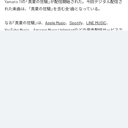
Yamato 11の「真夏の狂騒」が配信開始された。今回デジタル配信さ
れた楽曲は、「真夏の狂騒」を含む全1曲となっている。
なお「
真夏の狂騒
」は、
Apple Music
、
Spotify
、
LINE MUSIC
、
YouTube Music
、
Amazon Music Unlimited
などの音楽配信サービスで
聴くことができる。
各配信サービス：
真夏の狂騒
1
：
真夏の狂騒
Yamato 11
ジャンル：
ロック
/
インストゥルメンタル
/
ラテン