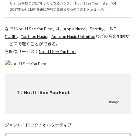
Orangeが放つ実に7年ぶりとなるシングル「Not If I See You First」。来年、
2027年4月12日を最後に解散する彼らからのラストメッセージ。
なお「
Not If I See You First
」は、
Apple Music
、
Spotify
、
LINE
MUSIC
、
YouTube Music
、
Amazon Music Unlimited
などの音楽配信サ
ービスで聴くことができる。
各配信サービス：
Not If I See You First
1
：
Not If I See You First
Orange
ジャンル：
ロック
/
オルタナティブ