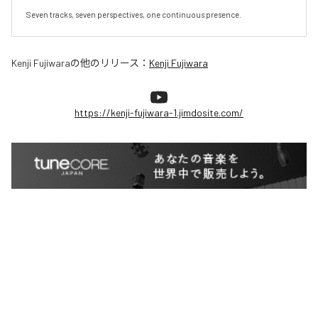
Seven tracks, seven perspectives, one continuous presence.
Kenji Fujiwara
の他のリリース：
Kenji Fujiwara
https://kenji-fujiwara-1.jimdosite.com/