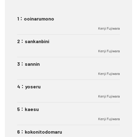
1
：
ooinarumono
Kenji Fujiwara
2
：
sankanbini
Kenji Fujiwara
3
：
sannin
Kenji Fujiwara
4
：
yoseru
Kenji Fujiwara
5
：
kaesu
Kenji Fujiwara
6
：
kokonitodomaru