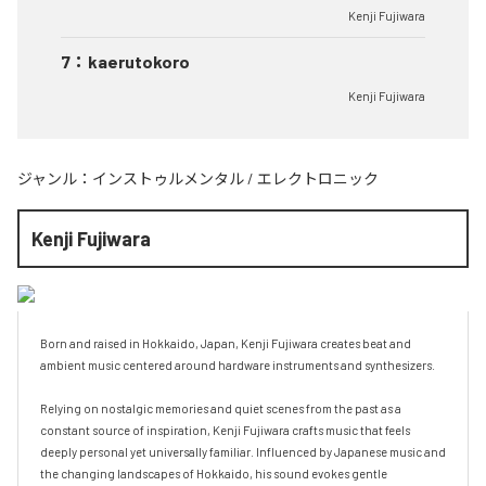
Kenji Fujiwara
7
：
kaerutokoro
Kenji Fujiwara
ジャンル：
インストゥルメンタル
/
エレクトロニック
Kenji Fujiwara
Born and raised in Hokkaido, Japan, Kenji Fujiwara creates beat and 
ambient music centered around hardware instruments and synthesizers.

Relying on nostalgic memories and quiet scenes from the past as a 
constant source of inspiration, Kenji Fujiwara crafts music that feels 
deeply personal yet universally familiar. Influenced by Japanese music and 
the changing landscapes of Hokkaido, his sound evokes gentle 