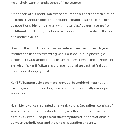
melancholy, warmth, and a sense of timelessness.

At the heart of his world is an awe of nature and a sincere contemplation 
of life itself. Various tones drift through time and breathe life into his 
compositions, blending mystery with nostalgia. Above all, scenes from 
childhood and fleeting emotional memories continue to shape the core 
of his artistic vision.

Opening the door to his hardware-centered creative process, layered 
textures and imperfect warmth give his music a uniquely nostalgic 
atmosphere. Just as people are naturally drawn toward the unknown in 
everyday life, Kenji Fujiwara explores emotional spaces that feel both 
distant and strangely familiar.

Kenji Fujiwara's music becomes a ferryboat to worlds of imagination, 
memory, and longing inviting listeners into stories quietly waiting within 
the sound.

My ambient works are created on a weekly cycle. Each album consists of 
seven pieces. Every track stands alone, yet all are connected as a single 
continuous work. The process reflects my interest in the relationship 
between the individual and the whole, separation and unity.
