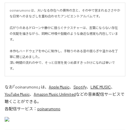
ooinarumono は、大いなる存在への畏怖の念と、その中で営まれるささやか
な日常へのまなざしを重ね合わせたアンビエントアルバムです。

広がりのあるドローンや静かに揺らぐテクスチャーは、言葉にならない存在
の気配を描きながら、同時に呼吸や鼓動のような身近な感覚も内包していま
す。

本作もハードウェアを中心に制作し、手触りのある音の揺らぎや温かみを丁
寧に閉じ込めました。

深い時間の流れの中で、そっと日常を見つめ直すきっかけになれば幸いで
す。
なお「
ooinarumono
」は、
Apple Music
、
Spotify
、
LINE MUSIC
、
YouTube Music
、
Amazon Music Unlimited
などの音楽配信サービスで
聴くことができる。
各配信サービス：
ooinarumono