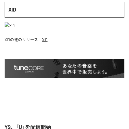
XID
XID
の他のリリース：
XID
YS、「U」を配信開始