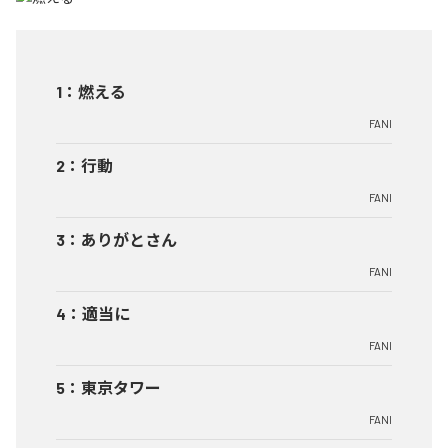
1
：
燃える
FANI
2
：
行動
FANI
3
：
ありがとさん
FANI
4
：
適当に
FANI
5
：
東京タワー
FANI