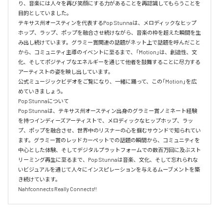
り、音楽には人々を再び笑顔にする力があることを再認識してもらうことを
目的としていました。

テキサス州オースティンを代表するPop Stunnaは、メロディックなヒップ
ホップ、ラップ、ポップを融合させ続けながら、音楽の枠を超えた瞬間を生
み出し続けています。グラミー賞関連の話題がネット上で話題を呼んだこと
から、コミュニティ主導のイベントに至るまで、「Motion」は、創造性、文
化、そしてポジティブなエネルギーを通じて他者を鼓舞することに尽力する
アーティストの姿を映し出しています。

公式ミュージックビデオをご覧になり、一緒に踊って、この「Motion」を広
めていきましょう。

Pop Stunnaについて

Pop Stunnaは、テキサス州オースティン出身のグラミー賞ノミネート経験
を持つインディーズアーティストで、メロディックなヒップホップ、ラッ
プ、ポップを融合させ、世界中のリスナーの心を掴むサウンドで知られてい
ます。グラミー賞のレッドカーペットでの話題の瞬間から、コミュニティを
中心とした体験、そしてデジタルプラットフォームでの数百万回に及ぶスト
リーミング再生に至るまで、Pop Stunnaは音楽、文化、そして忘れられな
いビジュアルを通じて人々にインスピレーションを与えるムーブメントを築
き続けています。
