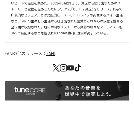
いビートで話題を集めた。2025年3月29日に、貧乏から抜け出すためのス
トーリーと覚悟を詰めこんだ1stアルバム『Out the 貧乏』をリリース。Popで
印象的なビジュアルとは対照的に、ストリートライフや両立するバイト生活
など、FANIの生々しい生活から吐き出された言葉とこれからの決意を魅せる
全19曲が収録された。既に早耳なリスナーから業界の様々なアーティストも
SNSで反応するなど急遽現れたFANIの動向に注目が高まっている。
FANI
の他のリリース：
FANI