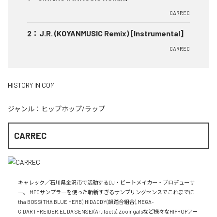
CARREC
2
：
J.R. (KOYANMUSIC Remix) [Instrumental]
CARREC
HISTORY IN COM
ジャンル：
ヒップホップ/ラップ
CARREC
キャレック／石川県金沢市で活動するDJ・ビートメイカー・プロデューサ
ー。 MPCサンプラーを使った斬新すぎるサンプリングセンスでこれまでに
tha BOSS(THA BLUE HERB),HIDADDY(韻踏合組合),MEGA-
G,DARTHREIDER,EL DA SENSEI(Artifacts),Zoomgalsなど様々なHIPHOPアー