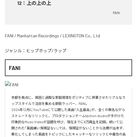
12
：
上の上の上
FANI
FANI / Manhattan Recordings / LEXINGTON Co., Ltd
ジャンル：
ヒップホップ/ラップ
FANI
京都を拠点に、貧困と過酷な家庭環境をポジティブに昇華させたリアルなラ
ップスタイルで注目を集める新鋭ラッパー、FANI。

2024年12月にYouTubeにて公開した楽曲「人生最高」が、全くの無名ながら
ストレートなリリックと、プロダクションチームfaction studioが手がけた
印象的なMusic Videoが話題を呼び、現在までに6万再生を記録。続いて公
開された「奥歯痛い保険証ない」では、保険証がないことから治療が出来ず、
悪化してしまった奥歯をトピックにしたキャッチーなリリックと中毒性の高