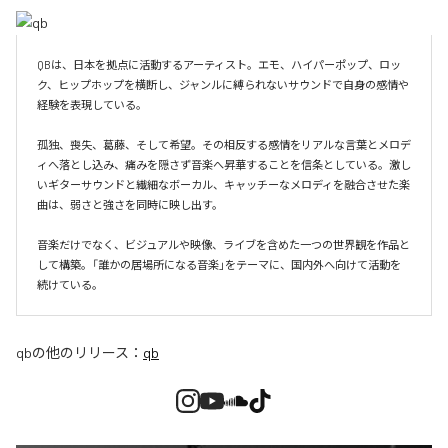
QBは、日本を拠点に活動するアーティスト。エモ、ハイパーポップ、ロッ
ク、ヒップホップを横断し、ジャンルに縛られないサウンドで自身の感情や
経験を表現している。

孤独、喪失、葛藤、そして希望。その相反する感情をリアルな言葉とメロデ
ィへ落とし込み、痛みを隠さず音楽へ昇華することを信条としている。激し
いギターサウンドと繊細なボーカル、キャッチーなメロディを融合させた楽
曲は、弱さと強さを同時に映し出す。

音楽だけでなく、ビジュアルや映像、ライブを含めた一つの世界観を作品と
して構築。「誰かの居場所になる音楽」をテーマに、国内外へ向けて活動を
続けている。
qb
の他のリリース：
qb