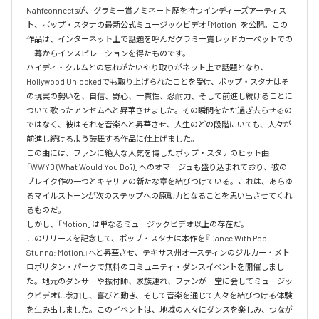
Nahfconnectsが、グラミー賞ノミネート歴を持つインディーズアーティス
ト、ポップ・スタナの最新公式ミュージックビデオ「Motion」を公開。この
作品は、インターネット上で話題を呼んだグラミー賞レッドカーペットでの
一幕からインスピレーションを得たものです。

ハイディ・クルムとの忘れがたいやり取りがネット上で話題となり、
Hollywood Unlockedでも取り上げられたことを受け、ポップ・スタナはそ
の現実の勢いを、自信、野心、一貫性、忍耐力、そして前進し続けることに
ついて歌ったアンセムへと昇華させました。その瞬間をただ過ぎ去らせるの
ではなく、彼はそれを音楽へと昇華させ、人生のどの段階にいても、人々が
前進し続けるよう鼓舞する作品に仕上げました。

この曲には、ファンに絶大な人気を博したポップ・スタナのヒット曲
「WWYD (What Would You Do?)」へのオマージュも盛り込まれており、彼の
ブレイク作の一つとキャリアの新たな章を結びつけている。これは、あらゆ
るマイルストーンが次のステップへの原動力となることを思い出させてくれ
るものだ。

しかし、「Motion」は単なるミュージックビデオ以上の存在だ。

このリリースを記念して、ポップ・スタナは本作を『Dance With Pop 
Stunna: Motion』へと昇華させ、テキサス州オースティンのジルカー・メト
ロポリタン・パークで無料のコミュニティ・ダンスイベントを開催しまし
た。地元のダンサーや振付師、家族連れ、ファンが一堂に会してミュージッ
クビデオに参加し、喜びと動き、そして音楽を通じて人々を結びつける体験
を生み出しました。このイベントは、地域の人々にダンスを楽しみ、つなが