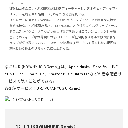
CARREC。

彼が仙台の至宝、HUNGER(GAGLE)をフィーチャーし、各地のヒップホップ・
リスナーを唸らせた名曲「J.R.」が新たなる姿を見せる。

リミキサーに迎えられたのは、日本のヒップホップ・シーンで絶大な支持を
集める神奈川・相模原の鬼才KOYANMUSIC。地を這うようなグルーヴィーな
ドラムブレイクと、メロウかつ妖しげな光を放つ独自のシンセサウンドが融
合。そのディープな世界観の中を、HUNGERが圧倒的なスキルで放つ鋭利な
ラップが切り裂いていく。リスナーを漆黒の夜空、そして果てしない銀河の
旅へと誘う極上のリミックスに仕上がった。
なお「
J.R. (KOYANMUSIC Remix)
」は、
Apple Music
、
Spotify
、
LINE
MUSIC
、
YouTube Music
、
Amazon Music Unlimited
などの音楽配信サ
ービスで聴くことができる。
各配信サービス：
J.R. (KOYANMUSIC Remix)
1
：
J.R. (KOYANMUSIC Remix)