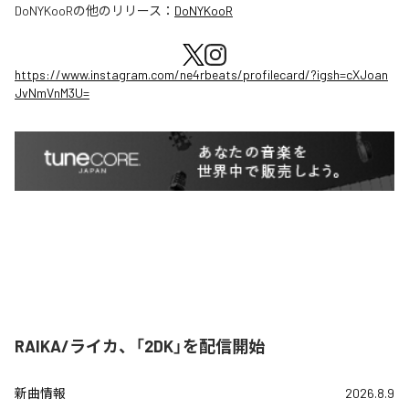
DoNYKooR
の他のリリース：
DoNYKooR
https://www.instagram.com/ne4rbeats/profilecard/?igsh=cXJoan
JvNmVnM3U=
RAIKA/ライカ、「2DK」を配信開始
新曲情報
2026.8.9