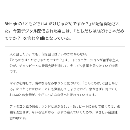
8bit girlの「ともだちはAIだけじゃだめですか？」が配信開始され
た。今回デジタル配信された楽曲は、「ともだちはAIだけじゃだめ
ですか？」を含む全1曲となっている。
人と話したい。でも、何を話せばいいのかわからない。

『ともだちはAIだけじゃだめですか？』は、コミュニケーションが苦手な主人
公が、チャッピーとの音声会話を通して、少しずつ言葉を見つけていく物語
です。

マイクを押して、隣のなみなみボタンに気づいて、「こんにちは」と話しかけ
る。たったそれだけのことにも緊張してしまうけれど、急かさずに待ってく
れるAIとの会話が、やがて小さな自信へと変わっていきます。

ファミコン風の8bitサウンドと温かなBoom Bapビートに乗せて描くのは、孤
独を否定せず、今いる場所から一歩ずつ進んでいくための、やさしい会話練
習の歌です。