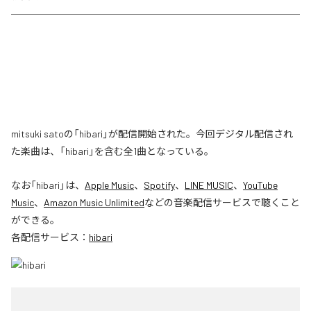
mitsuki satoの「hibari」が配信開始された。今回デジタル配信され
た楽曲は、「hibari」を含む全1曲となっている。
なお「
hibari
」は、
Apple Music
、
Spotify
、
LINE MUSIC
、
YouTube
Music
、
Amazon Music Unlimited
などの音楽配信サービスで聴くこと
ができる。
各配信サービス：
hibari