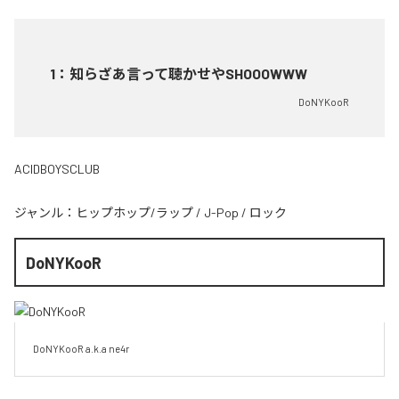
1
：
知らざあ言って聴かせやSHOOOWWW
DoNYKooR
ACIDBOYSCLUB
ジャンル：
ヒップホップ/ラップ
/
J-Pop
/
ロック
DoNYKooR
DoNYKooR a.k.a ne4r