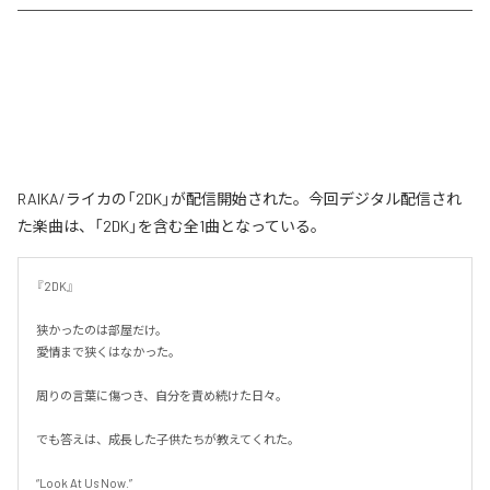
RAIKA/ライカの「2DK」が配信開始された。今回デジタル配信され
た楽曲は、「2DK」を含む全1曲となっている。
『2DK』

狭かったのは部屋だけ。

愛情まで狭くはなかった。

周りの言葉に傷つき、自分を責め続けた日々。

でも答えは、成長した子供たちが教えてくれた。

“Look At Us Now.”
