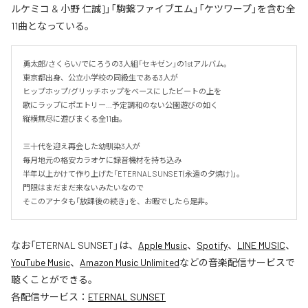
ルケミコ & 小野 仁誠]」「駒繋ファイブエム」「ケツワープ」を含む全
11曲となっている。
勇太郎/さくらい/でにろうの3人組「セキゼン」の1stアルバム。

東京都出身、公立小学校の同級生である3人が

ヒップホップ/グリッチホップをベースにしたビートの上を

歌にラップにポエトリー…予定調和のない公園遊びの如く

縦横無尽に遊びまくる全11曲。

三十代を迎え再会した幼馴染3人が

毎月地元の格安カラオケに録音機材を持ち込み

半年以上かけて作り上げた「ETERNAL SUNSET(永遠の夕焼け)」。

門限はまだまだ来ないみたいなので

そこのアナタも「放課後の続き」を、お暇でしたら是非。
なお「
ETERNAL SUNSET
」は、
Apple Music
、
Spotify
、
LINE MUSIC
、
YouTube Music
、
Amazon Music Unlimited
などの音楽配信サービスで
聴くことができる。
各配信サービス：
ETERNAL SUNSET