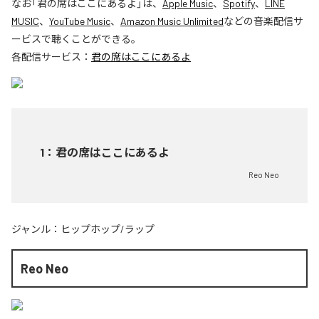
なお「
君の席はここにあるよ
」は、
Apple Music
、
Spotify
、
LINE
MUSIC
、
YouTube Music
、
Amazon Music Unlimited
などの音楽配信サ
ービスで聴くことができる。
各配信サービス：
君の席はここにあるよ
1
：
君の席はここにあるよ
Reo Neo
ジャンル：
ヒップホップ/ラップ
Reo Neo