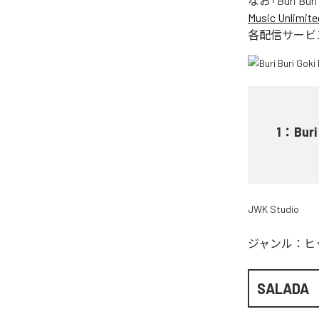
なお「
Buri Buri
Music Unlimite
各配信サービ
1
：
Buri
JWK Studio
ジャンル：
ヒ
SALADA