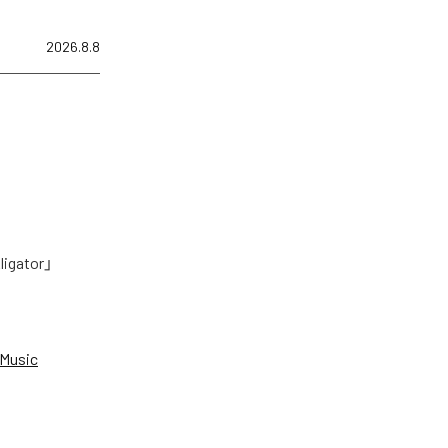
2026.8.8
tor」
Music