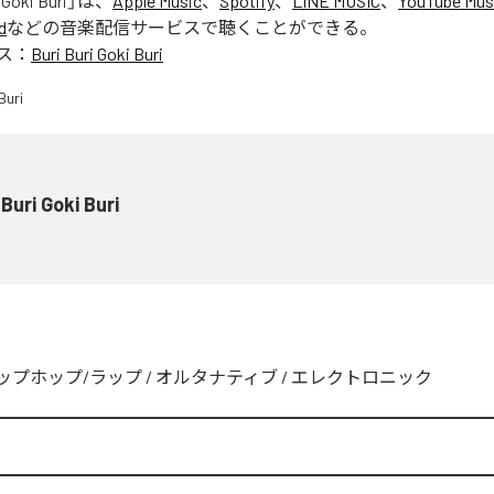
 Goki Buri
」は、
Apple Music
、
Spotify
、
LINE MUSIC
、
YouTube Mus
d
などの音楽配信サービスで聴くことができる。
ス：
Buri Buri Goki Buri
 Buri Goki Buri
ップホップ/ラップ
/
オルタナティブ
/
エレクトロニック