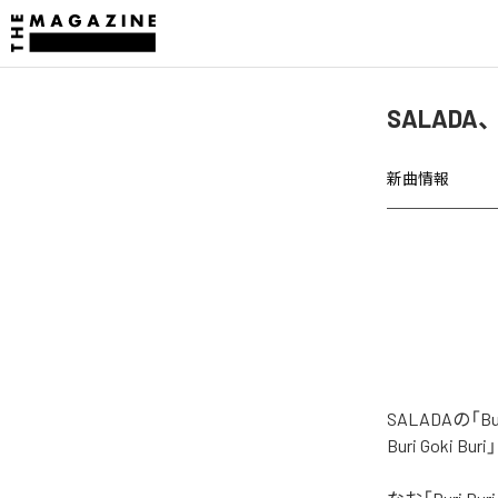
SALADA、「
新曲情報
SALADAの「B
Buri Goki