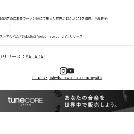
13 大久保商店街にあるラーメン屋にて集った有志が【SALADA】を結成、活動開始

　　≀

　　≀

ーストアルバム 『SALADA2 "Welcome to Jungle" 』リリース
のリリース：
SALADA
https://joshwkam.wixsite.com/mysite