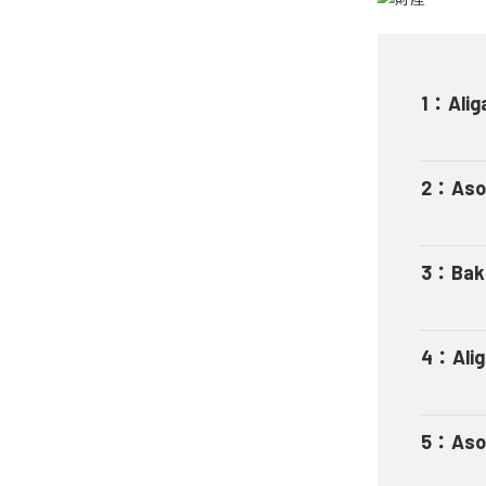
1
：
Alig
2
：
Aso
3
：
Bak
4
：
Ali
5
：
Aso