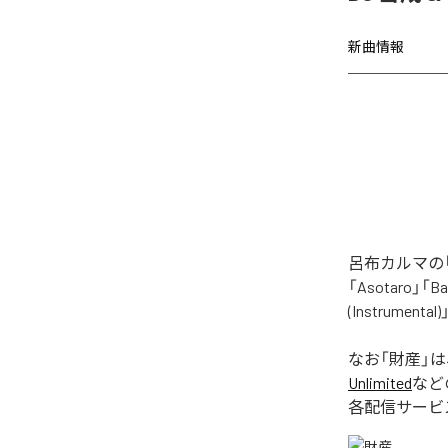
新曲情報
呂布カルマの「
「Asotaro」「Bak
(Instrume
なお「
財産
」
Unlimited
など
各配信サービ