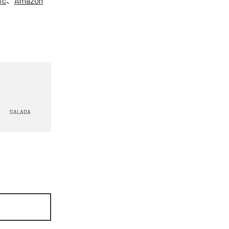
ic
、
Amazon
SALADA