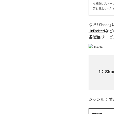
な緩急はストーリ
足し算よりも引
なお「
Shade
」
Unlimited
など
各配信サービ
1
：
Sha
ジャンル：
オ