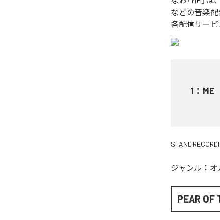
なお「
ME
」は
などの音楽配
各配信サービ
1
：
ME
STAND RECORD
ジャンル：
オ
PEAR OF