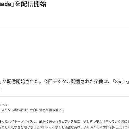
hade」を配信開始
de」が配信開始された。今回デジタル配信された楽曲は、「Shade
。
e』。

スとなる当作品は、余白に情感が宿る1曲だ。

纏ったハイトーンボイスと、静かに紡がれるピアノを軸に、少しずつ重なり合っていく音に
みとした切なさを感じさせるメロディと儚くも優雅な詩は、より深くその世界を押し広げて