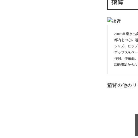
猿臂
2002年東京出身
 都内を中心に活動する音楽家「猿臂」。

 ジャズ、ヒップホップ、クラシック、民族音楽、アンビエントなど多岐に渡る音楽から影響を受けたサウンドスケープ。

 ポップスをベースにした多様な世界観に乗る特異性を持った歌詞は、癖になるような味わいが。

 作詞、作編曲、演奏、ミックス、マスタリングまで自身で手掛けるセルフプロデューサー。

活動開始からわずか一
猿臂
の他のリ