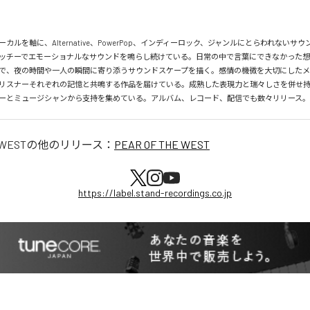
カルを軸に、Alternative、PowerPop、インディーロック、ジャンルにとらわれないサ
ッチーでエモーショナルなサウンドを鳴らし続けている。日常の中で言葉にできなかった
で、夜の時間や一人の瞬間に寄り添うサウンドスケープを描く。感情の機微を大切にしたメ
リスナーそれぞれの記憶と共鳴する作品を届けている。成熟した表現力と瑞々しさを併せ
ーとミュージシャンから支持を集めている。アルバム、レコード、配信でも数々リリース。
 WEST
の他のリリース：
PEAR OF THE WEST
https://label.stand-recordings.co.jp