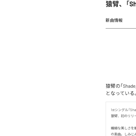
猿臂、「S
新曲情報
猿臂の「Sha
となっている
1stシングル『Shad
猿臂、初のリリー
繊細な美しさを
の楽曲。しみじ