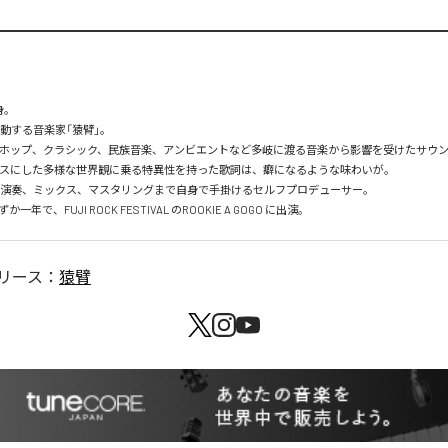
。

年で、FUJI ROCK FESTIVAL のROOKIE A GOGO に出演。
リース：
猿臂