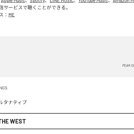
、
Apple Music
、
Spotify
、
LINE MUSIC
、
YouTube Music
、
Amazon Mu
信サービスで聴くことができる。
ス：
ME
PEAR O
INGS
ルタナティブ
 THE WEST