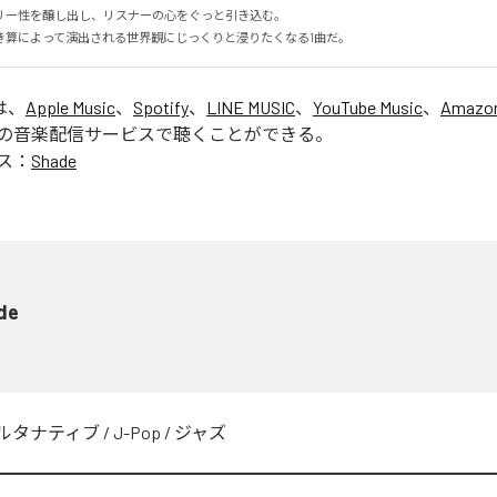
ー性を醸し出し、リスナーの心をぐっと引き込む。

き算によって演出される世界観にじっくりと浸りたくなる1曲だ。
は、
Apple Music
、
Spotify
、
LINE MUSIC
、
YouTube Music
、
Amazon
の音楽配信サービスで聴くことができる。
ス：
Shade
de
ルタナティブ
/
J-Pop
/
ジャズ