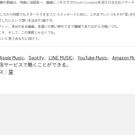
年春の新曲は、作曲に池田圭一、編曲にノギカズマ(Studio Compas)を迎えた壮大なバラー
ところから何度でもスタートできる”というメッセージと共に、これまでいくつもその「栞」を
したいという想いを込めた1曲です。

ディー、深みのある編曲、息遣いや歌い終わりまで繊細でありながら力強いうた。

そ、そして、この季節じゃなくても。

たいと思うあなたに向けて。
Apple Music
、
Spotify
、
LINE MUSIC
、
YouTube Music
、
Amazon Mus
信サービスで聴くことができる。
ス：
栞