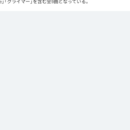
ur Love」「クライマー」を含む全9曲となっている。
Apple Music
、
Spotify
、
LINE MUSIC
、
YouTube Music
、
Amazon Mus
信サービスで聴くことができる。
ス：
∞
 you love me
つ言う？