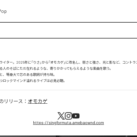
Pop
ライター。2025年に「りさ」から「オモカゲ」に改名し、弱さと強さ、光と影など、コントラ
る人のそばにただ在れるような、寄りかかってもらえるような楽曲を歌う。

と、等身大で芯のある歌詞が持ち味。

つロックマインド溢れるライブは必見必聴。
のリリース：
オモカゲ
https://singformuta.amebaownd.com