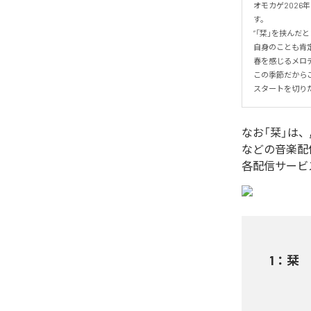
オモカゲ2026
す。

”「栞」を挟んだ
自身のことも肯定
春を感じるメロ
この季節だからこ
スタートを切り
なお「
栞
」は、
などの音楽配
各配信サービ
1
：
栞