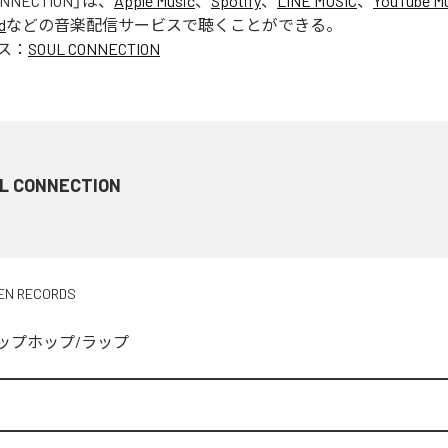
ONNECTION
」は、
Apple Music
、
Spotify
、
LINE MUSIC
、
YouTube M
d
などの音楽配信サービスで聴くことができる。
ス：
SOUL CONNECTION
L CONNECTION
EN RECORDS
ップホップ/ラップ