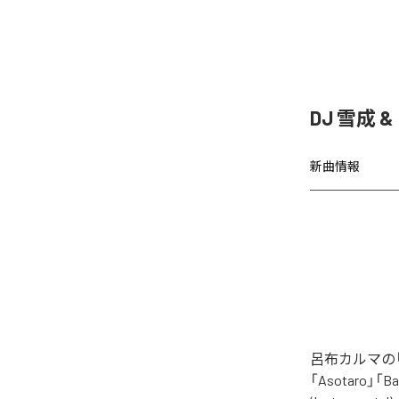
DJ 雪成
新曲情報
呂布カルマの「
「Asotaro」「Bak