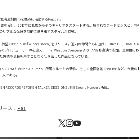
、北海道釧路市を拠点に活動するRapper。

Pに影響を受け、2017年に札幌からそのキャリアをスタートする。類まれなワードセンスと、芯
のリアルな体験を詩的に描き出すスタイルが特徴。

待望の1st Album「Winter Green」をリリース。道内の仲間たちに加え、Olive Oil、GRADIS N
指のプロデューサー陣を迎え、Final Weapon CompanyよりHANGも客演で参加。全16曲
た感情や葛藤を余すことなく吐き出した作品となっている。

a.k.a. GAMAとの2nd Albumや、所属クルーとの新作、そして全国各地でのLIVEなど、今
の一人である。

EN RECORDS / SPOKEN TALKEN SESSIONS / Kill Sound Murders 所属。
リース：
PAL