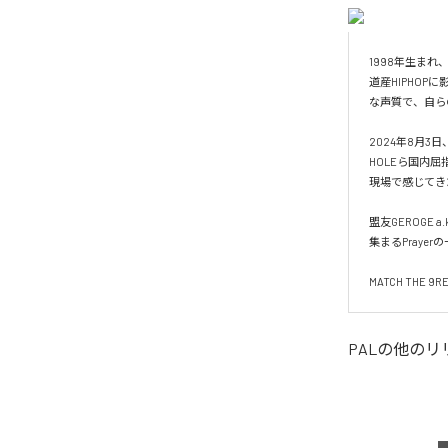
1998年生まれ
道産HIPHO
な声質で、自ら
2024年8月3日、
HOLEら国内屈
現場で感じてき
盟友GEROGE 
集まるPrayer
MATCH THE 9RE
PAL
の他のリ