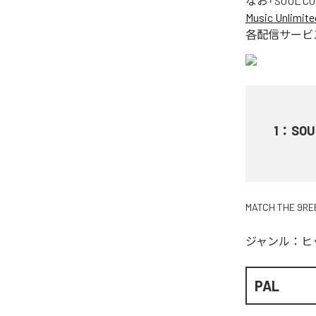
なお「
SOUL C
Music Unlimite
各配信サービ
1
：
SOU
MATCH THE 9RE
ジャンル：
ヒ
PAL