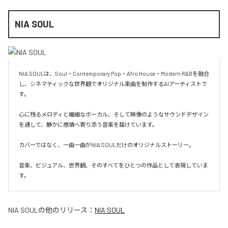
NIA SOUL
NIA SOULは、Soul・Contemporary Pop・Afro House・Modern R&Bを融合
し、シネマティックな世界観でオリジナル楽曲を制作するAIアーティストで
す。

心に残るメロディと繊細なボーカル、そして映像のようなサウンドデザイン
を通して、静かに感情へ寄り添う音楽を届けています。

カバーではなく、一曲一曲がNIA SOULだけのオリジナルストーリー。

音楽、ビジュアル、世界観、そのすべてをひとつの作品として表現していま
す。
NIA SOUL
の他のリリース：
NIA SOUL