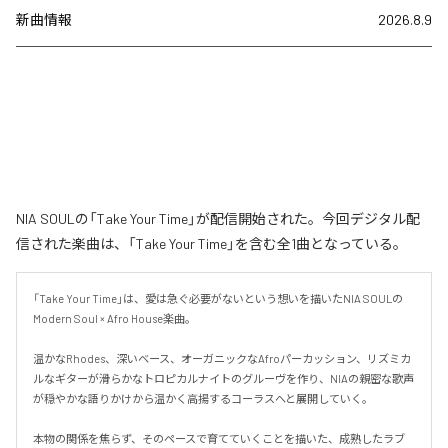
新曲情報
2026.8.9
NIA SOULの「Take Your Time」が配信開始された。今回デジタル配
信された楽曲は、「Take Your Time」を含む全1曲となっている。
「Take Your Time」は、愛は急ぐ必要がないという想いを描いたNIA SOULの
Modern Soul × Afro House楽曲。

温かなRhodes、深いベース、オーガニックなAfroパーカッション、リズミカ
ルなギターが滑らかなトロピカルナイトのグルーヴを作り、NIAの親密な歌声
が穏やかな語りかけから温かく高揚するコーラスへと展開していく。

本物の関係を焦らず、そのペースで育てていくことを描いた、成熟したラブ