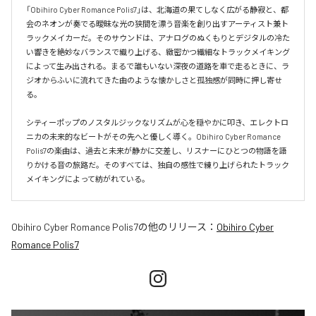
「Obihiro Cyber Romance Polis7」は、北海道の果てしなく広がる静寂と、都
会のネオンが奏でる曖昧な光の狭間を漂う音楽を創り出すアーティスト兼ト
ラックメイカーだ。そのサウンドは、アナログのぬくもりとデジタルの冷た
い響きを絶妙なバランスで織り上げる、緻密かつ繊細なトラックメイキング
によって生み出される。まるで誰もいない深夜の道路を車で走るときに、ラ
ジオからふいに流れてきた曲のような懐かしさと孤独感が同時に押し寄せ
る。

シティーポップのノスタルジックなリズムが心を穏やかに叩き、エレクトロ
ニカの未来的なビートがその先へと優しく導く。Obihiro Cyber Romance 
Polis7の楽曲は、過去と未来が静かに交差し、リスナーにひとつの物語を語
りかける音の旅路だ。そのすべては、独自の感性で練り上げられたトラック
メイキングによって紡がれている。
Obihiro Cyber Romance Polis7
の他のリリース：
Obihiro Cyber
Romance Polis7