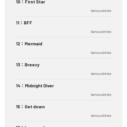
10
：
First Star
Various Artists
11
：
BFF
Various Artists
12
：
Mermaid
Various Artists
13
：
Breezy
Various Artists
14
：
Midnight Diver
Various Artists
15
：
Get down
Various Artists