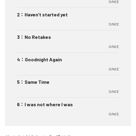
O/NCE
2
：
Haven’t started yet
O/NCE
3
：
No Retakes
O/NCE
4
：
Goodnight Again
O/NCE
5
：
Same Time
O/NCE
6
：
I was not where I was
O/NCE