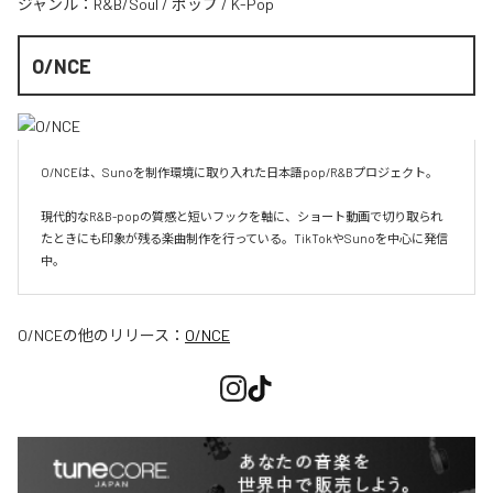
ジャンル：
R&B/Soul
/
ポップ
/
K-Pop
O/NCE
O/NCEは、Sunoを制作環境に取り入れた日本語pop/R&Bプロジェクト。

現代的なR&B-popの質感と短いフックを軸に、ショート動画で切り取られ
たときにも印象が残る楽曲制作を行っている。TikTokやSunoを中心に発信
O/NCE
の他のリリース：
O/NCE