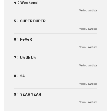
4
：
Weekend
Various Artists
5
：
SUPER DUPER
Various Artists
6
：
FeVeR
Various Artists
7
：
Uh Uh Uh
Various Artists
8
：
24
Various Artists
9
：
YEAH YEAH
Various Artists