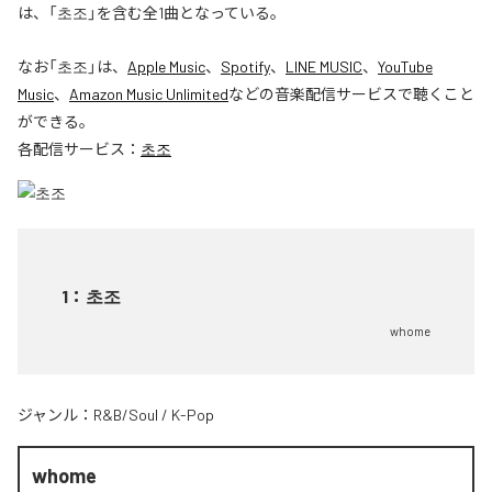
は、「초조」を含む全1曲となっている。
なお「
초조
」は、
Apple Music
、
Spotify
、
LINE MUSIC
、
YouTube
Music
、
Amazon Music Unlimited
などの音楽配信サービスで聴くこと
ができる。
各配信サービス：
초조
1
：
초조
whome
ジャンル：
R&B/Soul
/
K-Pop
whome