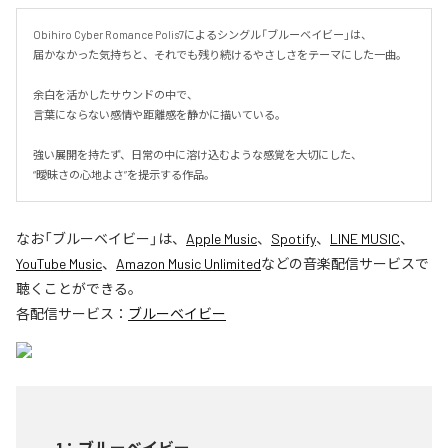
Obihiro Cyber Romance Polis7によるシングル「ブルーベイビー」は、

届かなかった気持ちと、それでも残り続けるやさしさをテーマにした一曲。

余白を活かしたサウンドの中で、

言葉にならない感情や距離感を静かに描いている。

強い展開を持たず、日常の中に溶け込むような感覚を大切にした、

“曖昧さの心地よさ”を提示する作品。
なお「
ブルーベイビー
」は、
Apple Music
、
Spotify
、
LINE MUSIC
、
YouTube Music
、
Amazon Music Unlimited
などの音楽配信サービスで
聴くことができる。
各配信サービス：
ブルーベイビー
1
：
ブルーベイビー