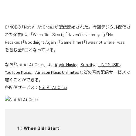
O/NCEの「Not All At Once」が配信開始された。今回デジタル配信さ
れた楽曲は、「When Did I Start」「Haven’t started yet」「No
Retakes」「Goodnight Again」「Same Time」「I was not where I was」
を含む全6曲となっている。
なお「
Not All At Once
」は、
Apple Music
、
Spotify
、
LINE MUSIC
、
YouTube Music
、
Amazon Music Unlimited
などの音楽配信サービスで
聴くことができる。
各配信サービス：
Not All At Once
1
：
When Did I Start