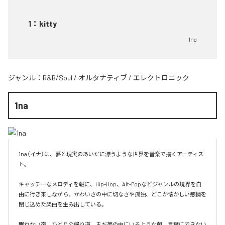
1
：
kitty
1na
ジャンル：
R&B/Soul
/
オルタナティブ
/
エレクトロニック
1na
1na（イナ）は、夢と現実のあいだに漂うような世界を音楽で描くアーティス
ト。

キャッチーなメロディを軸に、Hip-Hop、Alt-Popなどジャンルの境界を自
由に行き来しながら、かわいさの中に切なさや孤独、どこか懐かしい感情を
閉じ込めた楽曲を生み出している。

眠れない夜、ひとりの帰り道、まだ夢の中にいるような朝。言葉にできない