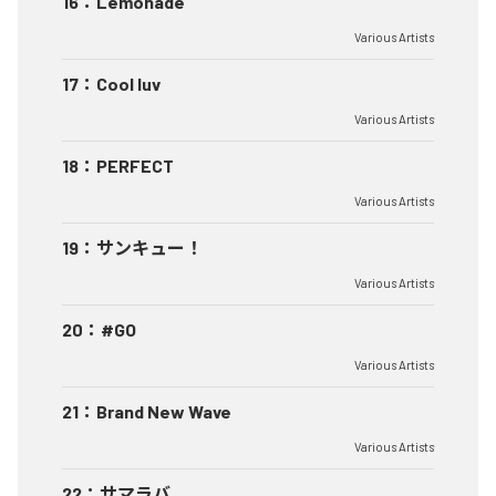
16
：
Lemonade
Various Artists
17
：
Cool luv
Various Artists
18
：
PERFECT
Various Artists
19
：
サンキュー！
Various Artists
20
：
#GO
Various Artists
21
：
Brand New Wave
Various Artists
22
：
サマラバ