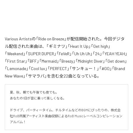
Various Artistsの「Ride on Breeze」が配信開始された。今回デジタ
ル配信された楽曲は、「ギミナツ」「Heat It Up」「Get high」
「Weekend」「SUPER DUPER」「FeVeR」「Uh Uh Uh」「24」「YEAH YEAH」
「First Star」「BFF」「Mermaid」「Breezy」「Midnight Diver」「Get down」
「Lemonade」「Cool luv」「PERFECT」「サンキュー！」「#GO」「Brand
New Wave」「サマラバ」を含む全22曲となっている。
夏、秋、朝でも午後でも夜でも。

あなたの1日が音に乗って楽しくなる。

ドライブ、パーティータイム、チルタイムなどのBGMにぴったりの、株式会
社RoB所属アーティスト楽曲収録によるRoB Musicレーベルコンピレーション
アルバム！