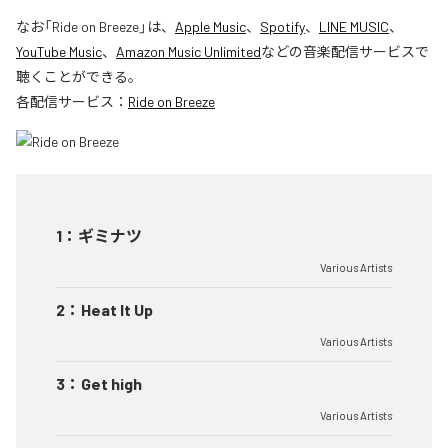
なお「
Ride on Breeze
」は、
Apple Music
、
Spotify
、
LINE MUSIC
、
YouTube Music
、
Amazon Music Unlimited
などの音楽配信サービスで
聴くことができる。
各配信サービス：
Ride on Breeze
1
：
ギミナツ
Various Artists
2
：
Heat It Up
Various Artists
3
：
Get high
Various Artists