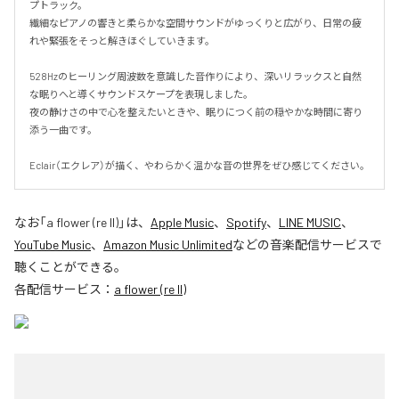
プトラック。

繊細なピアノの響きと柔らかな空間サウンドがゆっくりと広がり、日常の疲
れや緊張をそっと解きほぐしていきます。

528Hzのヒーリング周波数を意識した音作りにより、深いリラックスと自然
な眠りへと導くサウンドスケープを表現しました。

夜の静けさの中で心を整えたいときや、眠りにつく前の穏やかな時間に寄り
添う一曲です。

Eclair（エクレア）が描く、やわらかく温かな音の世界をぜひ感じてください。
なお「
a flower (re II)
」は、
Apple Music
、
Spotify
、
LINE MUSIC
、
YouTube Music
、
Amazon Music Unlimited
などの音楽配信サービスで
聴くことができる。
各配信サービス：
a flower (re II)