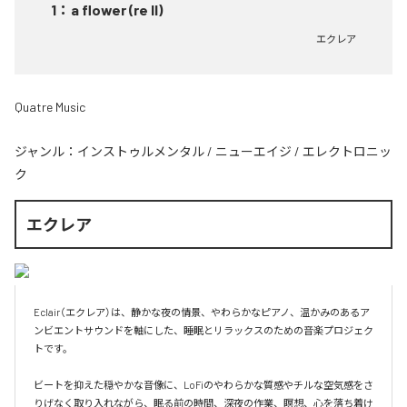
1
：
a flower (re II)
エクレア
Quatre Music
ジャンル：
インストゥルメンタル
/
ニューエイジ
/
エレクトロニッ
ク
エクレア
Eclair（エクレア）は、静かな夜の情景、やわらかなピアノ、温かみのあるア
ンビエントサウンドを軸にした、睡眠とリラックスのための音楽プロジェク
トです。

ビートを抑えた穏やかな音像に、LoFiのやわらかな質感やチルな空気感をさ
りげなく取り入れながら、眠る前の時間、深夜の作業、瞑想、心を落ち着け