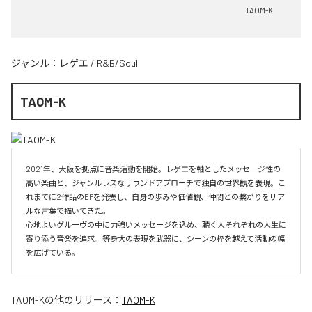
TAOM-K
ジャンル：
レゲエ
/
R&B/Soul
TAOM-K
2021年、大阪を拠点に音楽活動を開始。レゲエを軸としたメッセージ性の
高い楽曲と、ジャンルレスなサウンドアプローチで独自の世界観を表現。こ
れまでに2作品のEPを発表し、自身の歩みや価値観、仲間との繋がりをリア
ルな言葉で描いてきた。

心地よいグルーヴの中に力強いメッセージを込め、聴く人それぞれの人生に
寄り添う音楽を追求。等身大の表現を武器に、シーンの枠を越えて活動の幅
TAOM-K
の他のリリース：
TAOM-K