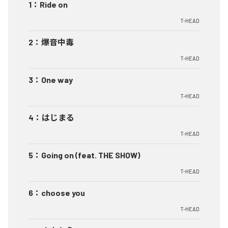
1
：
Ride on
T-HEAD
2
：
爆音中毒
T-HEAD
3
：
One way
T-HEAD
4
：
はじまる
T-HEAD
5
：
Going on (feat. THE SHOW)
T-HEAD
6
：
choose you
T-HEAD