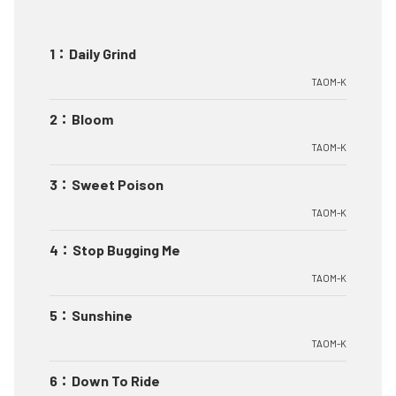
1
：
Daily Grind
TAOM-K
2
：
Bloom
TAOM-K
3
：
Sweet Poison
TAOM-K
4
：
Stop Bugging Me
TAOM-K
5
：
Sunshine
TAOM-K
6
：
Down To Ride