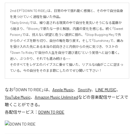
2nd EP『DOWN TO RIDE』は、日常の中で揺れ動く感情と、その中で自分自身
を見つけていく過程を描いた作品。

「Daily Grind」では、繰り返される現実の中で自分を見失いそうになる葛藤か
ら始まり、「Bloom」で新たな一歩と解放、内面の変化を感じる。続く「Sweet 
Poison」では、抗えない欲望と危うい選択に揺れ、「Stop Bugging Me」で外
からのノイズを断ち切り、自分の軸を取り戻す。そして「Sunshine」で、痛み
を受け入れた先にある本当の前向きさと内側からの光に気づき、ラストの
「Down To Ride」で“自分の人生を自分で選び進む”という覚悟へと辿り着く。

迷い、ぶつかり、それでも進み続ける——

そのすべてをレゲエのバイブスに乗せて描いた、リアルな6曲がここに詰まっ
ている。今の自分をそのまま歌にしたのでぜひ聞いて下さい！
なお「
DOWN TO RIDE
」は、
Apple Music
、
Spotify
、
LINE MUSIC
、
YouTube Music
、
Amazon Music Unlimited
などの音楽配信サービスで
聴くことができる。
各配信サービス：
DOWN TO RIDE