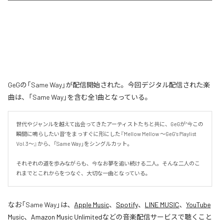
GeGの「Same Way」が配信開始された。今回デジタル配信された楽
曲は、「Same Way」を含む全1曲となっている。
世代やジャンルを越えて出会ってきたアーティストたちと共に、GeGが“今この
瞬間に鳴らしたい音”をまっすぐに形にした『Mellow Mellow ～GeG’s Playlist 
Vol.3～』から、「Same Way」をシングルカット。

それぞれの道を歩みながらも、今なお夢を追い続ける二人。そんな二人のこ
れまでとこれからをつなぐ、大切な一曲となっている。
なお「
Same Way
」は、
Apple Music
、
Spotify
、
LINE MUSIC
、
YouTube
Music
、
Amazon Music Unlimited
などの音楽配信サービスで聴くこと