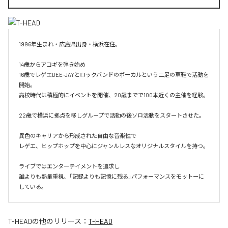
1996年生まれ・広島県出身・横浜在住。

14歳からアコギを弾き始め

16歳でレゲエDEE-JAYとロックバンドのボーカルという二足の草鞋で活動を
開始。

高校時代は積極的にイベントを開催、20歳までで100本近くの主催を経験。

22歳で横浜に拠点を移しグループで活動の後ソロ活動をスタートさせた。

異色のキャリアから形成された自由な音楽性で

レゲエ、ヒップホップを中心にジャンルレスなオリジナルスタイルを持つ。

ライブではエンターテイメントを追求し

誰よりも熱量重視、「記録よりも記憶に残る」パフォーマンスをモットーに
している。
T-HEAD
の他のリリース：
T-HEAD