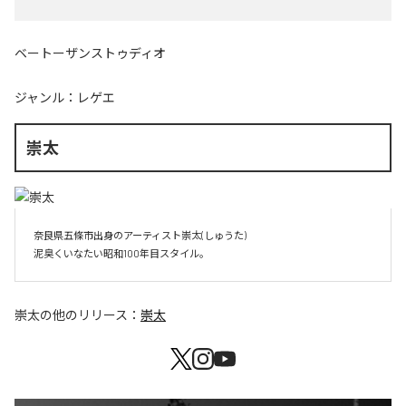
ベートーザンストゥディオ
ジャンル：
レゲエ
崇太
奈良県五條市出身のアーティスト崇太(しゅうた)

崇太
の他のリリース：
崇太