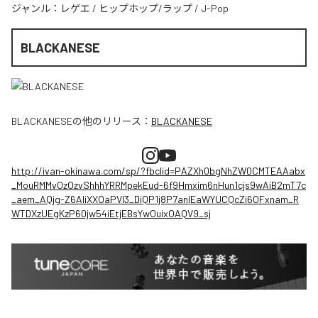
ジャンル：
レゲエ
/
ヒップホップ/ラップ
/
J-Pop
BLACKANESE
BLACKANESE
の他のリリース：
BLACKANESE
http://ivan-okinawa.com/sp/?fbclid=PAZXh0bgNhZW0CMTEAAabx
_MouRMMvOzOzvShhhYRRMpekEud-6f9Hmxim6nHun1cjs9wAiB2mT7c
_aem_AQjg-Z6AIiXXOaPVl3_DiQP1j8P7anlEaWYUCQcZi6OFxnam_R
WTDXzUEgKzP60jw54iEtjEBsYwOuixOAQV9_sj