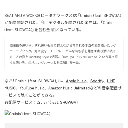
BEAT AND A WORKS(ビータナワークス)の「Cruisin' (feat. SHOWGA)」
が配信開始された。今回デジタル配信された楽曲は、「Cruisin'
(feat. SHOWGA)」を含む全1曲となっている。
価値観の違いや、すれ違いも乗り越えながら育まれる本当の愛を描いたレゲ
エ・ラブソング。海や波をモチーフに、どんな時も手を離さず寄り添い続け
る二人の姿をToasting Styleで表現。「Really & Truly Mi Love Ya」という真っ直
ぐな想いを、心地よいグルーヴと共に届ける一曲。
なお「
Cruisin' (feat. SHOWGA)
」は、
Apple Music
、
Spotify
、
LINE
MUSIC
、
YouTube Music
、
Amazon Music Unlimited
などの音楽配信サ
ービスで聴くことができる。
各配信サービス：
Cruisin' (feat. SHOWGA)