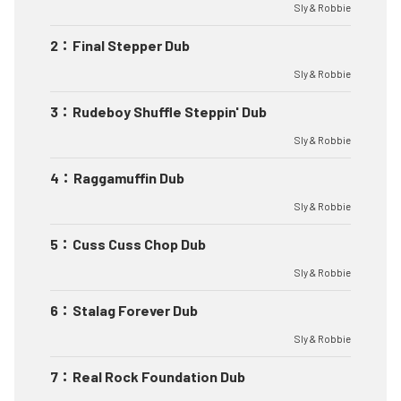
Sly & Robbie
2
：
Final Stepper Dub
Sly & Robbie
3
：
Rudeboy Shuffle Steppin' Dub
Sly & Robbie
4
：
Raggamuffin Dub
Sly & Robbie
5
：
Cuss Cuss Chop Dub
Sly & Robbie
6
：
Stalag Forever Dub
Sly & Robbie
7
：
Real Rock Foundation Dub