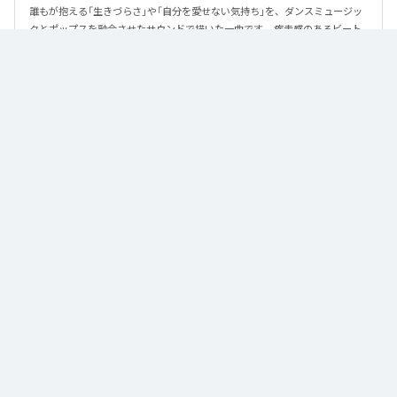
誰もが抱える「生きづらさ」や「自分を愛せない気持ち」を、ダンスミュージッ
クとポップスを融合させたサウンドで描いた一曲です。 疾走感のあるビート
と繊細な歌詞が交差し、苦しさの中にも小さな希望を見つけ出していく。 「味
方だよ」というメッセージが、心にそっと寄り添う作品です。
なお「
89
」は、
Apple Music
、
Spotify
、
LINE MUSIC
、
YouTube Music
、
Amazon Music Unlimited
などの音楽配信サービスで聴くことができ
る。
各配信サービス：
89
1
：
89
泡く、脆く。
2
：
89 (Instrumental)