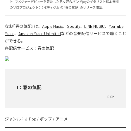
ト」でメジャーデビューを果たした男女混合バンドjoyのギタリスト松本泰樹
のソロプロジェクトDIGM(ディグム)の「春の気配」のリリース開始。
なお「
春の気配
」は、
Apple Music
、
Spotify
、
LINE MUSIC
、
YouTube
Music
、
Amazon Music Unlimited
などの音楽配信サービスで聴くこと
ができる。
各配信サービス：
春の気配
1
：
春の気配
DIGM
ジャンル：
J-Pop
/
ポップ
/
アニメ