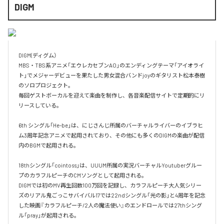
DIGM
DIGM(ディグム）

MBS・TBS系アニメ「エウレカセブンAO」のエンディングテーマ「アイオライ
ト」でメジャーデビューを果たした男女混合バンドjoyのギタリスト松本泰樹
のソロプロジェクト。

毎回ゲストボーカルを迎えて楽曲を制作し、各音楽配信サイトで定期的にリ
リースしている。

6th シングル「He-be」は、にじさんじ所属のバーチャルライバーのイブラヒ
ム3周年記念アニメで起用されており、その他にも多くのDIGMの楽曲が配信
内のBGMで起用される。

18thシングル「cointoss」は、UUUM所属の実況バーチャルYoutuberグルー
プのカラフルピーチのCMソングとして起用される。

DIGMでは初のMV再生回数100万回を記録し、カラフルピーチ大人気シリー
ズのリアル鬼ごっこサバイバル17では22ndシングル「光の影」と4周年を記念
した映画『カラフルピーチ/2人の魔法使い』のエンドロールでは27thシング
ル「pray」が起用される。
