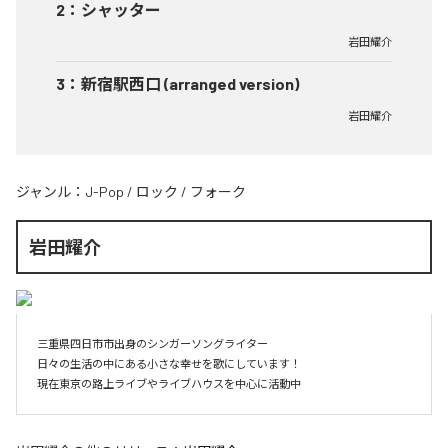
2
：
シャッター
岩田耀介
3
：
新宿駅西口 (arranged version)
岩田耀介
ジャンル：
J-Pop
/
ロック
/
フォーク
岩田耀介
三重県四日市市出身のシンガーソングライター

日々の生活の中にある小さな幸せを歌にしています！

現在東京の路上ライブやライブハウスを中心に活動中