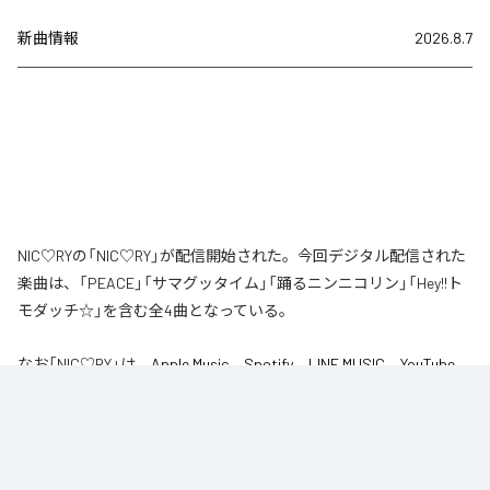
新曲情報
2026.8.7
NIC♡RYの「NIC♡RY」が配信開始された。今回デジタル配信された
楽曲は、「PEACE」「サマグッタイム」「踊るニンニコリン」「Hey!!ト
モダッチ☆」を含む全4曲となっている。
なお「
NIC♡RY
」は、
Apple Music
、
Spotify
、
LINE MUSIC
、
YouTube
Music
、
Amazon Music Unlimited
などの音楽配信サービスで聴くこと
ができる。
各配信サービス：
NIC♡RY