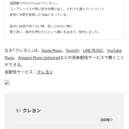
岩田耀介の3rd Single「クレヨン」。

コンプレックスや弱い部分を曝け出し、それでも進んでいくという

覚悟と決意を表現した作品となっている。

自分に自信が持てない時、信じられない時に

寄り添い、背中を押せたらという願いを込めて、制作しました。
なお「
クレヨン
」は、
Apple Music
、
Spotify
、
LINE MUSIC
、
YouTube
Music
、
Amazon Music Unlimited
などの音楽配信サービスで聴くこと
ができる。
各配信サービス：
クレヨン
1
：
クレヨン
岩田耀介