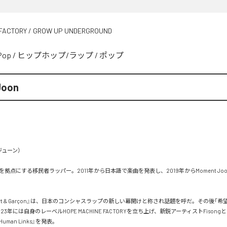
FACTORY / GROW UP UNDERGROUND
Pop
/
ヒップホップ/ラップ
/
ポップ
Joon
ューン）

拠点にする移民者ラッパー。2011年から日本語で楽曲を発表し、2019年からMoment Jo
port & Garçon』は、日本のコンシャスラップの新しい幕開けと称され話題を呼だ。その後「
23年には自身のレーベルHOPE MACHINE FACTORYを立ち上げ、新鋭アーティストFison
4 Human Links』を発表。
