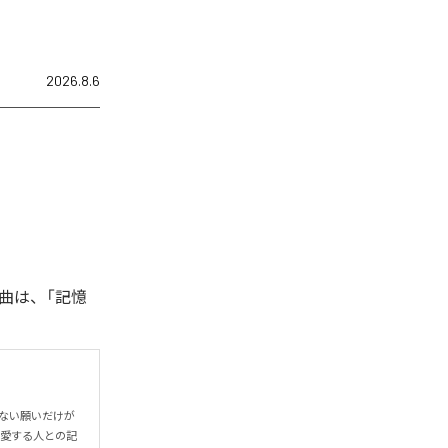
2026.8.6
曲は、「記憶
わない願いだけが
で愛する人との記