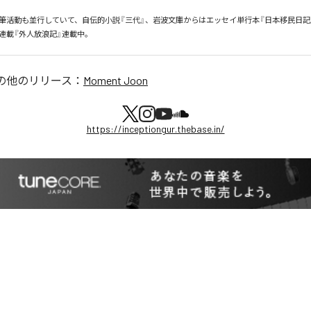
筆活動も並行していて、自伝的小説『三代』、岩波文庫からはエッセイ単行本『日本移民日記
新連載『外人放浪記』連載中。
の他のリリース：
Moment Joon
https://inceptiongur.thebase.in/