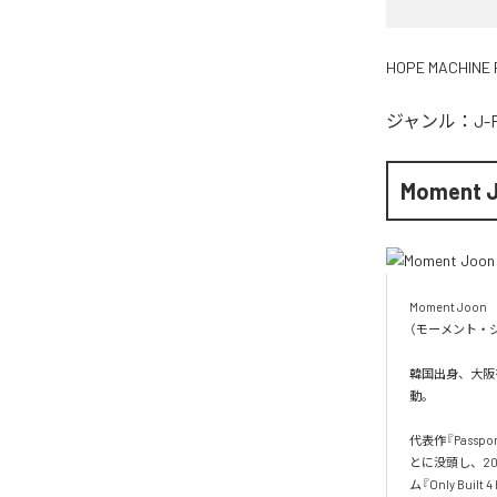
HOPE MACHINE 
ジャンル：
J-
Moment 
Moment Joon

（モーメント・ジ
韓国出身、大阪を
動。

代表作『Pass
とに没頭し、20
ム『Only Built 