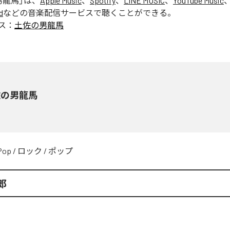
男龍馬
」は、
Apple Music
、
Spotify
、
LINE MUSIC
、
YouTube Music
d
などの音楽配信サービスで聴くことができる。
ス：
土佐の男龍馬
佐の男龍馬
Pop
/
ロック
/
ポップ
郎