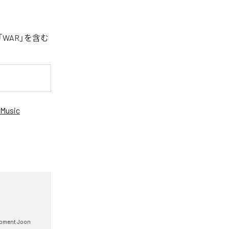
「WAR」を含む
Music
oment Joon