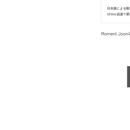
日本語による執
はWeb岩波で
Moment Joon