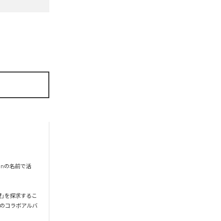
onの名前で活
希望」を探求するこ
gとのコラボアルバ