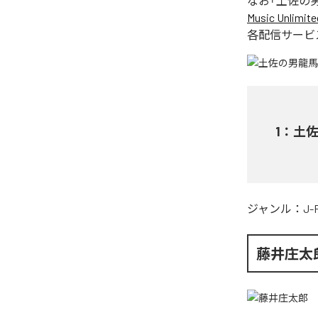
なお「
土佐の
Music Unlimite
各配信サービ
1
：
土
ジャンル：
J-
藤井庄太