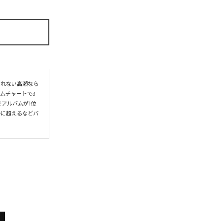
られない高瀬なら
ムチャートで3
アルバムが1位
かに超えるなどバ