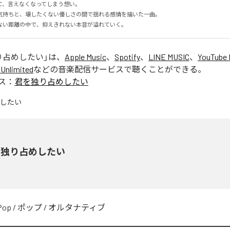
、言えなくなってしまう想い。

気持ちと、壊したくない優しさの間で揺れる感情を描いた一曲。

ない距離の中で、抑えきれない本音が溢れていく。
り占めしたい
」は、
Apple Music
、
Spotify
、
LINE MUSIC
、
YouTube 
Unlimited
などの音楽配信サービスで聴くことができる。
ス：
君を独り占めしたい
を独り占めしたい
Pop
/
ポップ
/
オルタナティブ