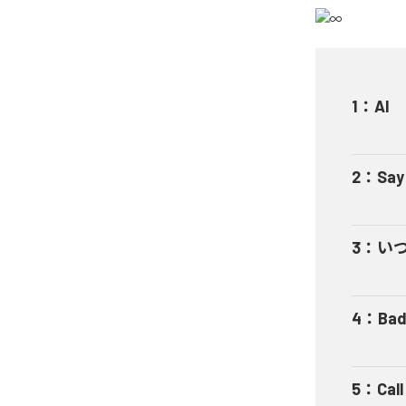
1
：
AI
2
：
Say
3
：
い
4
：
Bad
5
：
Cal