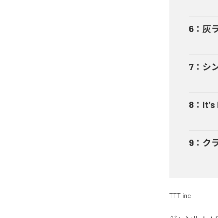
6
：
灰
7
：
シ
8
：
It’s
9
：
ク
TTT inc