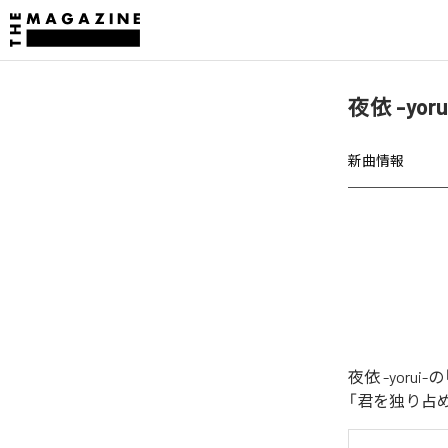
夜依 -y
新曲情報
夜依 -yor
「君を独り占