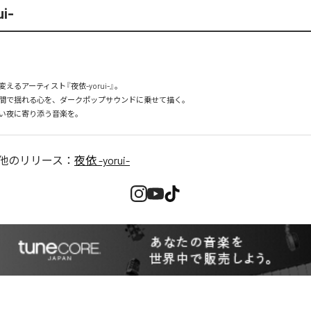
i-
えるアーティスト『夜依-yorui-』。

間で揺れる心を、ダークポップサウンドに乗せて描く。

い夜に寄り添う音楽を。
他のリリース：
夜依 -yorui-