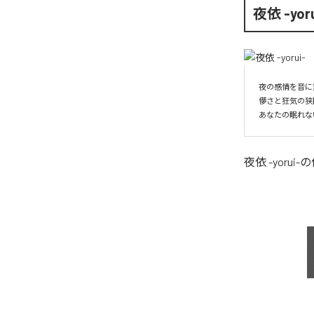
夜依 -yoru
夜の感情を音に変
儚さと狂気の狭
あなたの眠れな
夜依 -yorui-
の