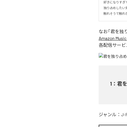
好きになりすぎて
独り占めしたい
触れそうで触れ
なお「
君を独
Amazon Music 
各配信サービ
1
：
君
ジャンル：
J-