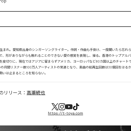
Pop
月26日生まれ。愛知県出身のシンガーソングライター。作詞・作曲も手掛け、一度聞いたら忘れ
で、形がありながらも触れることのできない愛の感覚を表現し、操る。香港のトップアルバ
を皮切りに、現在ではアジアに留まらずアメリカ、ヨーロッパなど80カ国以上のチャートで
tifyの月間リスナー数100万人アーティストの常連となり、楽曲の総再生回数は30億回をはる
勢いは止まるところを知らない。
のリリース：
高瀬統也
https://t-toya.com