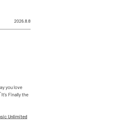
2026.8.8
u love
Finally the
ic Unlimited