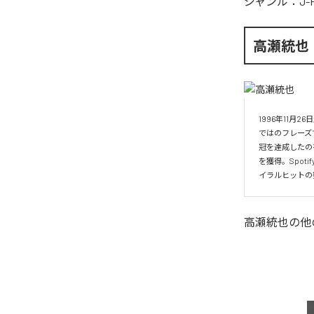
ジャンル：
J-
高瀬統也
1996年11
ではのフレーズ
冠を達成したの
を獲得。Spo
イラルヒットの
高瀬統也
の他