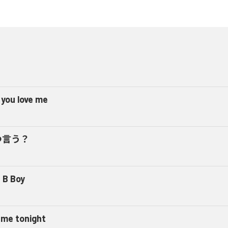
 you love me
つ言う？
 B Boy
l me tonight