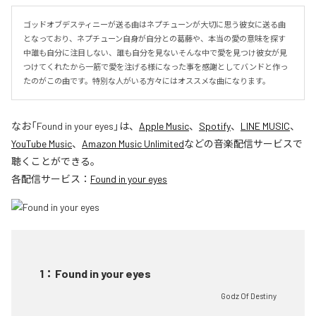
ゴッドオブデスティニーが送る曲はネプチューンが大切に思う彼女に送る曲
となっており、ネプチューン自身が自分との葛藤や、本当の愛の意味を探す
中誰も自分に注目しない、誰も自分を見ないそんな中で愛を見つけ彼女が見
つけてくれたから一筋で愛を注げる様になった事を感謝としてバンドと作っ
たのがこの曲です。特別な人がいる方々にはオススメな曲になります。
なお「
Found in your eyes
」は、
Apple Music
、
Spotify
、
LINE MUSIC
、
YouTube Music
、
Amazon Music Unlimited
などの音楽配信サービスで
聴くことができる。
各配信サービス：
Found in your eyes
1
：
Found in your eyes
Godz Of Destiny