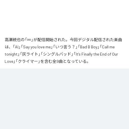
高瀬統也の「∞」が配信開始された。今回デジタル配信された楽曲
は、「AI」「Say you love me」「いつ言う？」「Bad B Boy」「Call me
tonight」「灰ライト」「シングルバッド」「It’s Finally the End of Our
Love」「クライマー」を含む全9曲となっている。
なお「
∞
」は、
Apple Music
、
Spotify
、
LINE MUSIC
、
YouTube Music
、
Amazon Music Unlimited
などの音楽配信サービスで聴くことができ
る。
各配信サービス：
∞