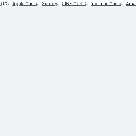
」は、
Apple Music
、
Spotify
、
LINE MUSIC
、
YouTube Music
、
Amaz
の音楽配信サービスで聴くことができる。
ス：
NIC♡RY
CE
マグッタイム
るニンニコリン
y!!トモダッチ☆