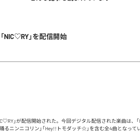
、「NIC♡RY」を配信開始
「NIC♡RY」が配信開始された。今回デジタル配信された楽曲は、「P
踊るニンニコリン」「Hey!!トモダッチ☆」を含む全4曲となって