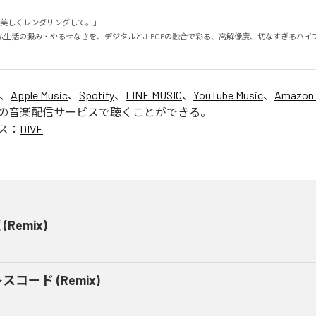
美しくレンダリングして。」

私生活の澱み・やるせなさを、デジタルとJ-POPの融合で彩る、高解像度、切なすぎるハイ
は、
Apple Music
、
Spotify
、
LINE MUSIC
、
YouTube Music
、
Amazon 
の音楽配信サービスで聴くことができる。
ス：
DIVE
(Remix)
スコード (Remix)