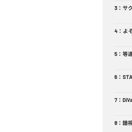
3
：
サク
4
：
よそ
5
：
等速 
6
：
STA
7
：
DiV
8
：
錯視 