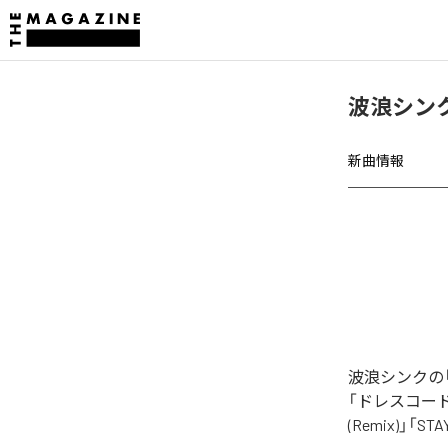
波浪シンク
新曲情報
波浪シンクの「
「ドレスコード (R
(Remix)」「S