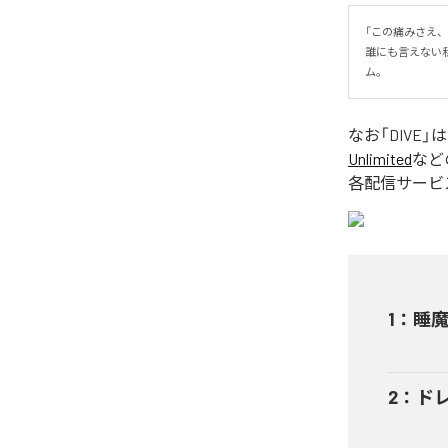
「この痛みさえ、
誰にも言えない
ム。
なお「
DIVE
」
Unlimited
など
各配信サービ
1
：
睡魔 
2
：
ドレ