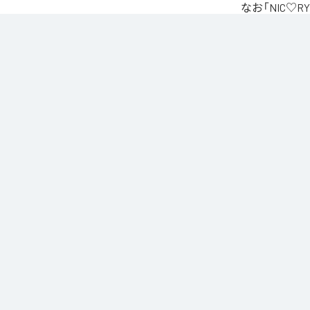
なお「
NIC♡RY
Unlimited
など
各配信サービ
1
：
PEA
2
：
サ
3
：
踊
4
：
He