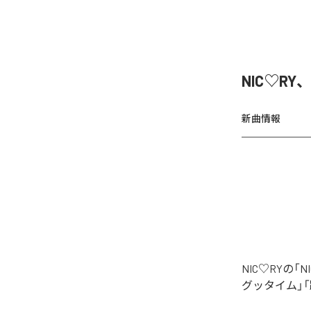
NIC♡RY
新曲情報
NIC♡RYの
グッタイム」「