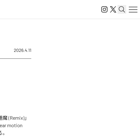
2026.4.11
Remix)」
r motion
いる。