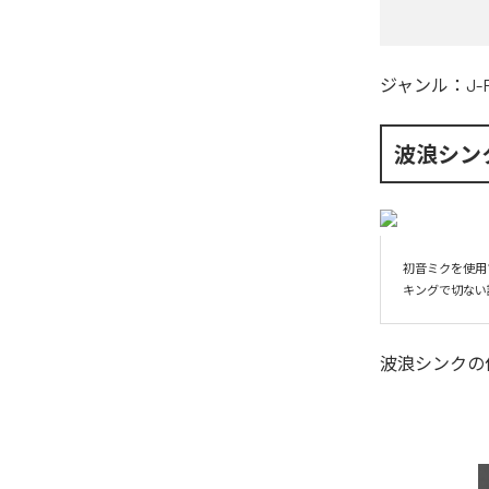
ジャンル：
J-
波浪シン
初音ミクを使用
キングで切ない
波浪シンク
の