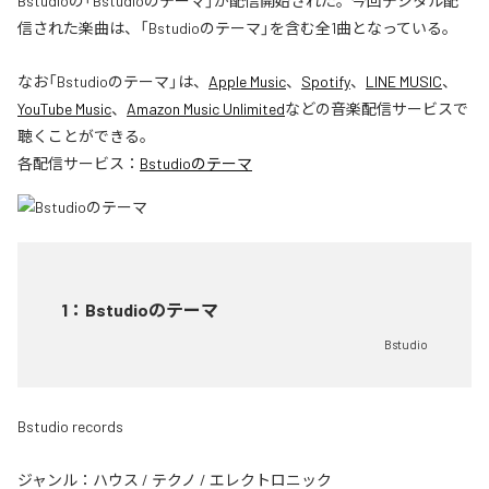
Bstudioの「Bstudioのテーマ」が配信開始された。今回デジタル配
信された楽曲は、「Bstudioのテーマ」を含む全1曲となっている。
なお「
Bstudioのテーマ
」は、
Apple Music
、
Spotify
、
LINE MUSIC
、
YouTube Music
、
Amazon Music Unlimited
などの音楽配信サービスで
聴くことができる。
各配信サービス：
Bstudioのテーマ
1
：
Bstudioのテーマ
Bstudio
Bstudio records
ジャンル：
ハウス
/
テクノ
/
エレクトロニック