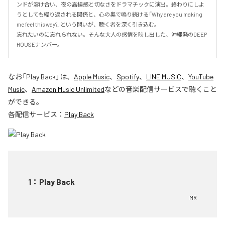
ンドが溶け合い、夜の高揚感と切なさをドラマチックに演出。終わりにしよ
うとしても繰り返される関係と、心の奥で鳴り続ける「Why are you making 
me feel this way?」という問いが、聴く者を深く引き込む。

忘れたいのに忘れられない。そんな大人の感情を映し出した、沖縄発のDEEP 
HOUSEナンバー。
なお「
Play Back
」は、
Apple Music
、
Spotify
、
LINE MUSIC
、
YouTube
Music
、
Amazon Music Unlimited
などの音楽配信サービスで聴くこと
ができる。
各配信サービス：
Play Back
1
：
Play Back
MR