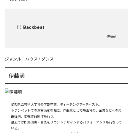
1
：
Backbeat
伊藤萌
ジャンル：
ハウス
/
ダンス
伊藤萌
愛知県立芸術大学音楽学部卒業。ティーチングアーティスト。

トランペットでの演奏活動を軸に，作曲家として映画音楽、企業などへの楽
曲提供、委嘱作品制作も行う。

最近では即興演奏・音楽をサウンドデザインするパフォーマンスも行なって
いる。
