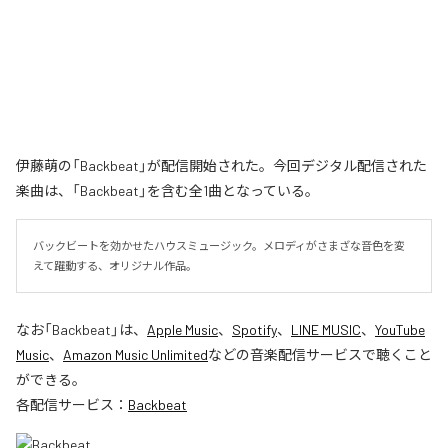
伊藤萌の「Backbeat」が配信開始された。今回デジタル配信された
楽曲は、「Backbeat」を含む全1曲となっている。
バックビートを効かせたハウスミュージック。メロディがさまざな音色を変
えて躍動する、オリジナル作品。
なお「
Backbeat
」は、
Apple Music
、
Spotify
、
LINE MUSIC
、
YouTube
Music
、
Amazon Music Unlimited
などの音楽配信サービスで聴くこと
ができる。
各配信サービス：
Backbeat