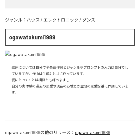
ジャンル：
ハウス
/
エレクトロニック
/
ダンス
ogawatakumi1989
歌詞については自分で全楽曲作詞とジャンルやプロンプトの入力は自分でし
ていますが、作曲は生成AIと共に作っています。

僕にとってAIとは相棒とも呼べますし

自分の実体験の過去の恋愛や現在の心境とか空想の恋愛を基に作詞していま
す。

ogawatakumi1989
の他のリリース：
ogawatakumi1989