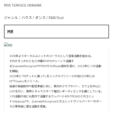
MIYA TERRACE OKINAWA
ジャンル：
ハウス
/
ダンス
/
R&B/Soul
MR
2018年よりボーカルユニットのコーラスとして音楽活動を始める。

それがきっかけとなり沖縄のHIPHOPシーンで活躍す
る"QuanataRecognize"や"REN"からのbeat提供を受け、2020年にソロ活動
を開始。

2023年に「ロケットに乗って」をシングルでリリースの他2023年には
EP「Flower」をリリース。

自身の楽曲制作や配信準備と共に、県内のクラブやバー、カフェを中心に
LIVEを行い、歌声とキャラクターで幅広いオーディエンスを虜にしている。

ソロ活動の他にも県内で活躍するラッパーO-BIS FREAKSとのユニッ
ト"village ppl"や、QuanataRecognizeとのユニット"グソゥパーラー"のボー
カル等多岐に渡る活動を実施。