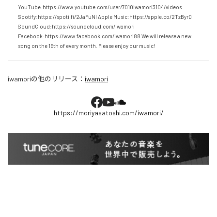
YouTube:https://www.youtube.com/user/7010iwamori3104/videos 
Spotify:https://spoti.fi/2JaFuNl Apple Music:https://apple.co/2TzByrD 
SoundCloud:https://soundcloud.com/iwamori 
Facebook:https://www.facebook.com/iwamori88 We will release a new 
song on the 15th of every month. Please enjoy our music!
iwamori
の他のリリース：
iwamori
https://moriyasatoshi.com/iwamori/