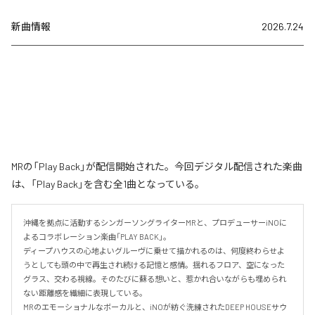
新曲情報
2026.7.24
MRの「Play Back」が配信開始された。今回デジタル配信された楽曲
は、「Play Back」を含む全1曲となっている。
沖縄を拠点に活動するシンガーソングライターMRと、プロデューサーiNOに
よるコラボレーション楽曲「PLAY BACK」。

ディープハウスの心地よいグルーヴに乗せて描かれるのは、何度終わらせよ
うとしても頭の中で再生され続ける記憶と感情。揺れるフロア、空になった
グラス、交わる視線。そのたびに蘇る想いと、惹かれ合いながらも埋められ
ない距離感を繊細に表現している。

MRのエモーショナルなボーカルと、iNOが紡ぐ洗練されたDEEP HOUSEサウ