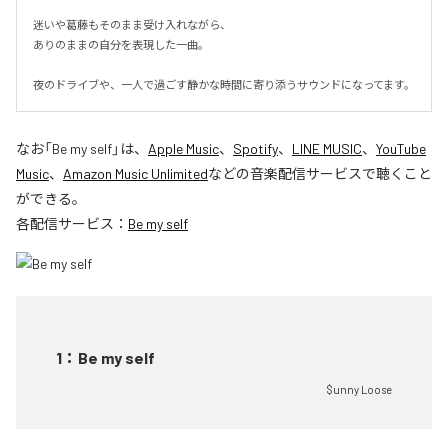
迷いや葛藤もそのまま受け入れながら、

ありのままの自分を表現した一曲。

夜のドライブや、一人で過ごす静かな時間に寄り添うサウンドになってます。
なお「
Be my self
」は、
Apple Music
、
Spotify
、
LINE MUSIC
、
YouTube
Music
、
Amazon Music Unlimited
などの音楽配信サービスで聴くこと
ができる。
各配信サービス：
Be my self
1
：
Be my self
$unny Loose