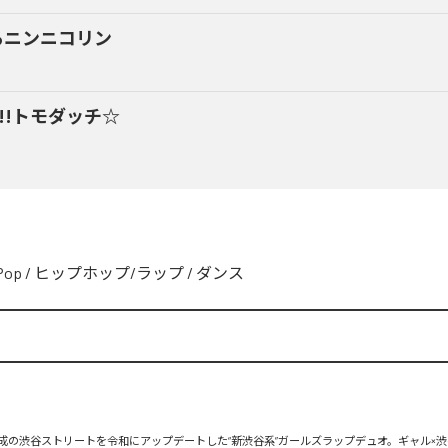
るニンニコリン
y!!トモダッチ☆
Pop
/
ヒップホップ/ラップ
/
ダンス
、平成の渋谷ストリートを令和にアップデートした“新渋谷系”ガールズラップデュオ。ギャル×渋