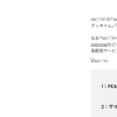
NIC♡RYの
グッタイム」「
なお「
NIC♡RY
Unlimited
など
各配信サービ
1
：
PEA
2
：
サ