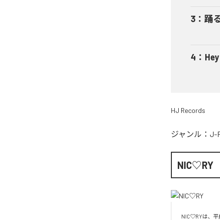
3
：
踊
4
：
He
HJ Records
ジャンル：
J-
NIC♡RY
NIC♡RYは