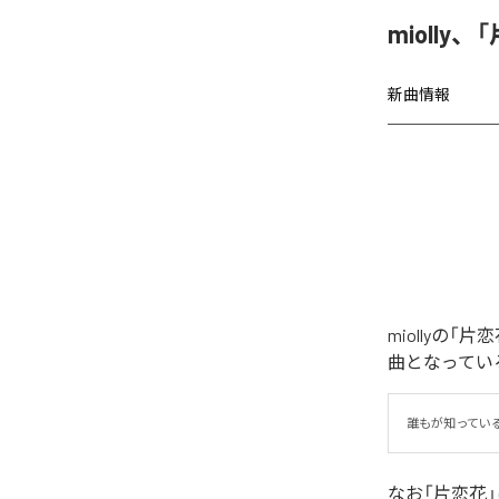
miolly
新曲情報
miollyの
曲となってい
誰もが知ってい
なお「
片恋花