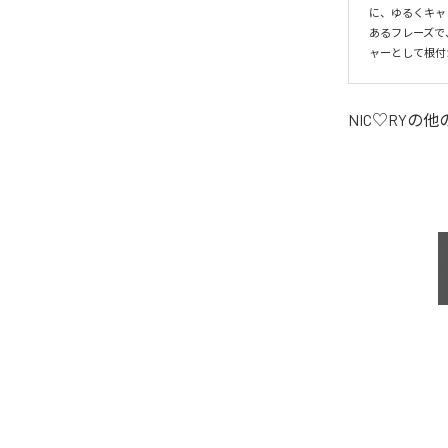
に、ゆるくキャ
あるフレーズで
ャーとして根付
NIC♡RY
の他