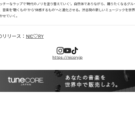
ッチーなラップで“時代のノリを塗り替えていく”。自然体でありながら、踊りたくなるグル
、音楽を“聴くもの”から“体感するもの”へと進化させる。渋谷発の新しいミュージックを世
かせていく。
のリリース：
NIC♡RY
https://nicory.jp