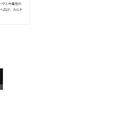
ーヴと中毒性の
界へ広げ、カルチ