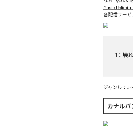
なお「
壊れた信号 (
Music Unlimite
各配信サービ
1
：
壊れた
ジャンル：
J-
カナルバ