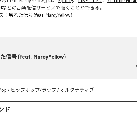
feat. MarcyYellow)
」は、
Spotify
、
LINE MUSIC
、
YouTube Musi
d
などの音楽配信サービスで聴くことができる。
ス：
壊れた信号 (feat. MarcyYellow)
信号 (feat. MarcyYellow)
Pop
/
ヒップホップ/ラップ
/
オルタナティブ
ンド