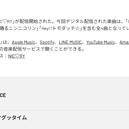
「NIC♡RY」が配信開始された。今回デジタル配信された楽曲は、「P
踊るニンニコリン」「Hey!!トモダッチ☆」を含む全4曲となって
」は、
Apple Music
、
Spotify
、
LINE MUSIC
、
YouTube Music
、
Amaz
の音楽配信サービスで聴くことができる。
ス：
NIC♡RY
CE
マグッタイム