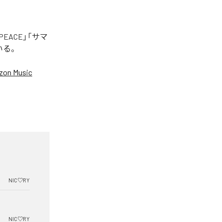
EACE」「サマ
いる。
on Music
NIC♡RY
NIC♡RY