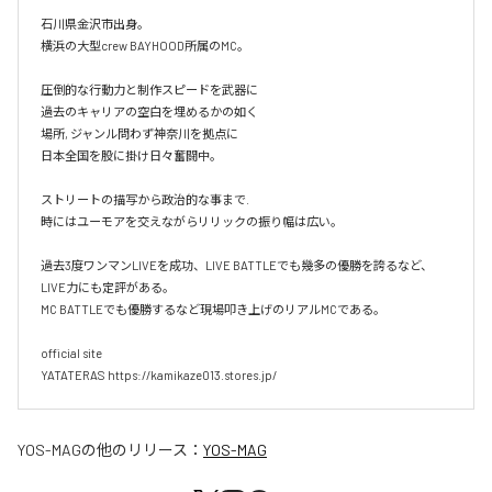
石川県金沢市出身。

横浜の大型crew BAYHOOD所属のMC。

圧倒的な行動力と制作スピードを武器に

過去のキャリアの空白を埋めるかの如く

場所, ジャンル問わず神奈川を拠点に

日本全国を股に掛け日々奮闘中。

ストリートの描写から政治的な事まで.

時にはユーモアを交えながらリリックの振り幅は広い。

過去3度ワンマンLIVEを成功、LIVE BATTLEでも幾多の優勝を誇るなど、
LIVE力にも定評がある。

MC BATTLEでも優勝するなど現場叩き上げのリアルMCである。

official site

YATATERAS https://kamikaze013.stores.jp/
YOS-MAG
の他のリリース：
YOS-MAG