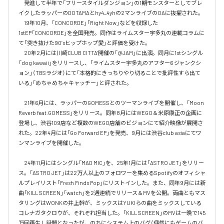
　発進して半年で「フリースタイルダンジョン」の1期モンスターとしてブレ
イクしたラッパーのDOTAMAとhy4_4yhの2マンライブのOAに抜擢された。

　19年10月、「CONCORDE」「Right Now」などを収録した
1stEP「CONCORDE」を全国発売。同作はライムスター宇多丸の連載コラムに
て「突き抜けた90’sヒップホップ愛」と評価を受けた。

　20年2月には川崎CLUB CITTA’開催の「@JAM」に出演。同月に1stシングル
「dog kawaii」をリリースし、「ライムスター宇多丸のアフター6 ジャンクシ
ョン」（TBSラジオ）にて「本格的にきっちりやり切ることで批評性すら出て
いる」「めちゃめちゃキャッチー」と評された。

　21年6月には、ラッパーのGOMESSとのツーマンライブを開催し、「Moon 
Reverb feat.GOMESS」をリリース。同年8月にはWEGO＆米原康正の企画に
登場し、渋谷109店など複数のWEGO店舗のビジョンにて紹介映像が展開さ
れた。22年4月には「Go Forward EP」を発売、9月には渋谷club asiaにてワ
ンマンライブを開催した。

　24年11月にはシングル「MAD MIC」を、25年1月には「ASTRO JET」をリリー
ス。「ASTRO JET」は22万人以上のフォロワーを集めるSpotifyのオフィシャ
ルプレイリスト「Fresh Finds Pop」にリストインした。また、同年9月には新
曲「KILL SCREEN」「watch」を2週連続でリリース＆MVを公開。両曲ともマス
タリングはWONKの井上幹が、ミックスはYUKIらの曲をミックスしている
コレナガタクロウが、それぞれ担当した。「KILL SCREEN」のMVは一晩で145
万回再生し話題となったが、のちにシステム上のバグ（偶然にもゲームのバ