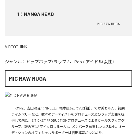
1
：
MANGA HEAD
MIC RAW RUGA
VIDEOTHINK
ジャンル：
ヒップホップ/ラップ
/
J-Pop
/
アイドル(女性)
MIC RAW RUGA
　KMNZ、吉田凜音/RINNEEE、根本凪（ex.でんぱ組）、でか美ちゃん、初期
ライムベリーなど、数々のアーティストをプロデュース及びラップ楽曲を提
供して来た、E TICKET PRODUCTIONプロデュースによるガールズラップグ
ループ。読み方は「マイクロウルーガ」。メンバーを募集しつつ活動中。オー
ディションのオフィシャルサポーターは吉田凜音がつとめた。
