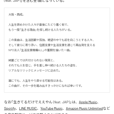
(feat. JAP)」を含む全1曲となっている。
大阪・西成。

人生を諦めかけた人々が最後にたどり着く街で、

もう一度「生きる理由」を探し続ける人たちがいる。

この楽曲は、生活困窮や孤独、絶望の中でも前を向こうとする人々、

そして彼らに寄り添い、住居支援や生活支援を通じて再出発を支える

NPO法人「生活支援機構ALL」の奮闘を描いた一曲。

綺麗ごとでは片付けられない現実と、

それでも人を信じ、手を差し伸べ続ける人たちの姿を、

リアルなリリックとメッセージに込めた。

誰にでも、人生をやり直せる可能性はある。

この曲が、その一歩を踏み出すきっかけになれば幸いです。
なお「
生きてるだけでええやん (feat. JAP)
」は、
Apple Music
、
Spotify
、
LINE MUSIC
、
YouTube Music
、
Amazon Music Unlimited
など