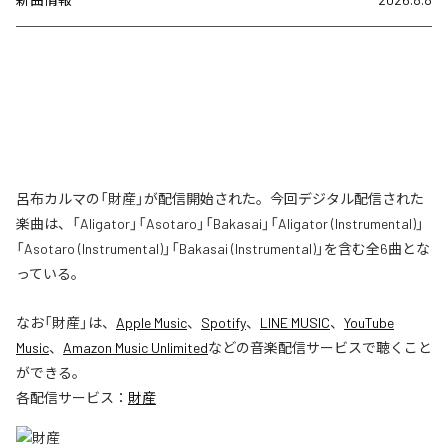
呂布カルマの「財産」が配信開始された。今回デジタル配信された
楽曲は、「Aligator」「Asotaro」「Bakasai」「Aligator (Instrumental)」
「Asotaro (Instrumental)」「Bakasai (Instrumental)」を含む全6曲とな
っている。
なお「
財産
」は、
Apple Music
、
Spotify
、
LINE MUSIC
、
YouTube
Music
、
Amazon Music Unlimited
などの音楽配信サービスで聴くこと
ができる。
各配信サービス：
財産