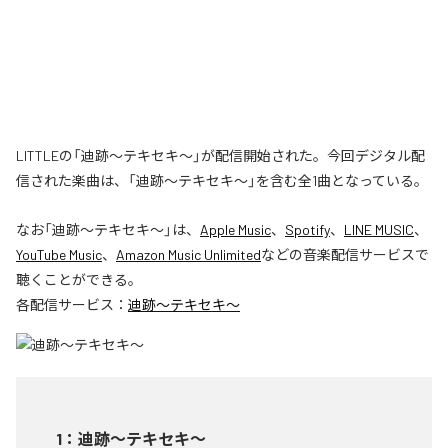
LITTLEの「迪跡〜テキセキ〜」が配信開始された。今回デジタル配
信された楽曲は、「迪跡〜テキセキ〜」を含む全1曲となっている。
なお「
迪跡〜テキセキ〜
」は、
Apple Music
、
Spotify
、
LINE MUSIC
、
YouTube Music
、
Amazon Music Unlimited
などの音楽配信サービスで
聴くことができる。
各配信サービス：
迪跡〜テキセキ〜
1
：
迪跡〜テキセキ〜