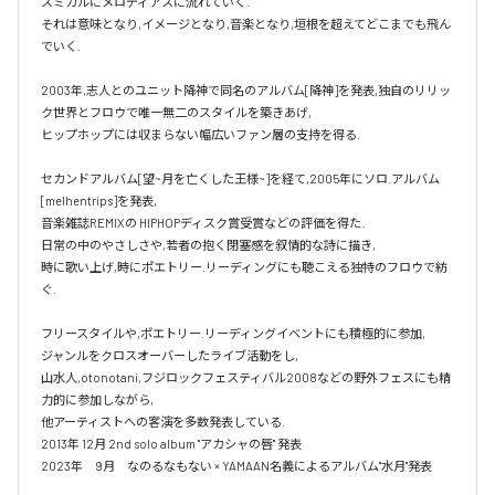
ズミカルにメロディアスに流れていく.

それは意味となり,イメージとなり,音楽となり,垣根を超えてどこまでも飛ん
でいく.

2003年,志人とのユニット降神で同名のアルバム[降神]を発表,独自のリリッ
ク世界とフロウで唯一無二のスタイルを築きあげ,

ヒップホップには収まらない幅広いファン層の支持を得る.

セカンドアルバム[望~月を亡くした王様~]を経て,2005年にソロ.アルバム 
[melhentrips]を発表,

音楽雑誌REMIXの HIPHOPディスク賞受賞などの評価を得た.

日常の中のやさしさや,若者の抱く閉塞感を叙情的な詩に描き,

時に歌い上げ,時にポエトリー.リーディングにも聴こえる独特のフロウで紡
ぐ.

フリースタイルや,ポエトリー.リーディングイベントにも積極的に参加,

ジャンルをクロスオーバーしたライブ活動をし,

山水人,otonotani,フジロックフェスティバル2008などの野外フェスにも精
力的に参加しながら,

他アーティストへの客演を多数発表している.

2013年 12月 2nd solo album "アカシャの唇" 発表

2023年　9月　なのるなもない × YAMAAN名義によるアルバム"水月"発表