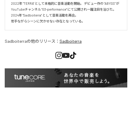
2022年 "TERRA" として本格的に音楽活動を開始。 デビュー作の "ABYSS" が
YouTubeチャンネル "03-performance" にて公開され一躍注目を浴びた。 
2024年 "Sadboiterra" として音楽活動を再会。

若手ながらシーンに欠かせない存在となっている。
Sadboiterra
の他のリリース：
Sadboiterra