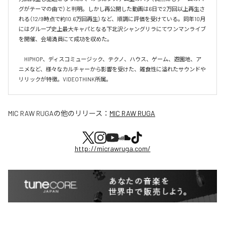
グがテーマの曲で）と判明。しかし再公開した動画は6日で2万回以上再生さ
れる（12/9時点で約10.6万回再生）など、順調に評価を受けている。同年10月
にはグループ史上最大キャパとなる下北沢シャングリラにてワンマンライブ
を開催、会場満員にて成功を収めた。

　HIPHOP、ディスコミュージック、テクノ、ハウス、ゲーム、遊園地、ア
ニメなど、様々なカルチャーから影響を受けた、雑食性に溢れたサウンドや
リリックが特徴。VIDEOTHINK所属。
MIC RAW RUGA
の他のリリース：
MIC RAW RUGA
http://micrawruga.com/