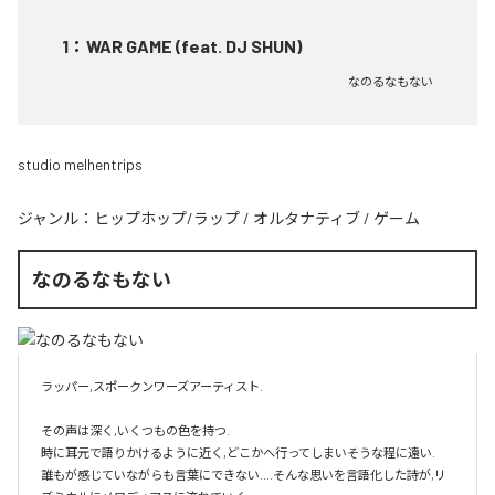
1
：
WAR GAME (feat. DJ SHUN)
なのるなもない
studio melhentrips
ジャンル：
ヒップホップ/ラップ
/
オルタナティブ
/
ゲーム
なのるなもない
ラッパー,スポークンワーズアーティスト.

その声は深く,いくつもの色を持つ.

時に耳元で語りかけるように近く,どこかへ行ってしまいそうな程に遠い.

誰もが感じていながらも言葉にできない....そんな思いを言語化した詩が,リ