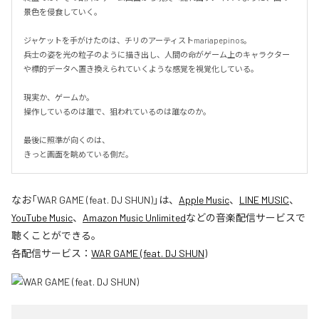
景色を侵食していく。

ジャケットを手がけたのは、チリのアーティストmariapepinos。

兵士の姿を光の粒子のように描き出し、人間の命がゲーム上のキャラクター
や標的データへ置き換えられていくような感覚を視覚化している。

現実か、ゲームか。

操作しているのは誰で、狙われているのは誰なのか。

最後に照準が向くのは、

きっと画面を眺めている側だ。
なお「
WAR GAME (feat. DJ SHUN)
」は、
Apple Music
、
LINE MUSIC
、
YouTube Music
、
Amazon Music Unlimited
などの音楽配信サービスで
聴くことができる。
各配信サービス：
WAR GAME (feat. DJ SHUN)