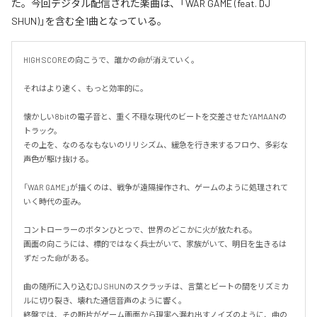
た。今回デジタル配信された楽曲は、「WAR GAME (feat. DJ
SHUN)」を含む全1曲となっている。
HIGH SCOREの向こうで、誰かの命が消えていく。

それはより速く、もっと効率的に。

懐かしい8bitの電子音と、重く不穏な現代のビートを交差させたYAMAANの
トラック。

その上を、なのるなもないのリリシズム、緩急を行き来するフロウ、多彩な
声色が駆け抜ける。

「WAR GAME」が描くのは、戦争が遠隔操作され、ゲームのように処理されて
いく時代の歪み。

コントローラーのボタンひとつで、世界のどこかに火が放たれる。

画面の向こうには、標的ではなく兵士がいて、家族がいて、明日を生きるは
ずだった命がある。

曲の随所に入り込むDJ SHUNのスクラッチは、言葉とビートの間をリズミカ
ルに切り裂き、壊れた通信音声のように響く。

終盤では、その断片がゲーム画面から現実へ漏れ出すノイズのように、曲の