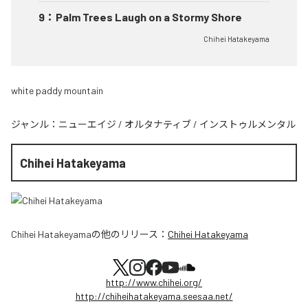
9
：
Palm Trees Laugh on a Stormy Shore
Chihei Hatakeyama
white paddy mountain
ジャンル：
ニューエイジ
/
オルタナティブ
/
インストゥルメンタル
Chihei Hatakeyama
Chihei Hatakeyama
の他のリリース：
Chihei Hatakeyama
http://www.chihei.org/
http://chiheihatakeyama.seesaa.net/