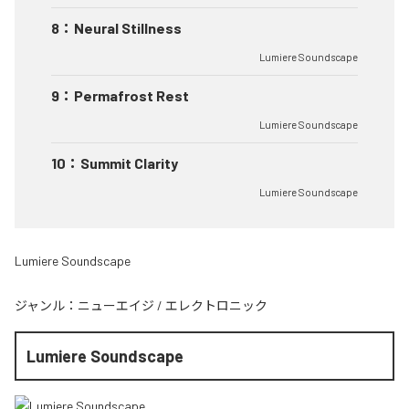
8
：
Neural Stillness
Lumiere Soundscape
9
：
Permafrost Rest
Lumiere Soundscape
10
：
Summit Clarity
Lumiere Soundscape
Lumiere Soundscape
ジャンル：
ニューエイジ
/
エレクトロニック
Lumiere Soundscape