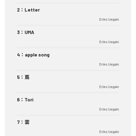
2
：
Letter
Eriko Uegaki
3
：
UMA
Eriko Uegaki
4
：
apple song
Eriko Uegaki
5
：
蔦
Eriko Uegaki
6
：
Tori
Eriko Uegaki
7
：
雲
Eriko Uegaki