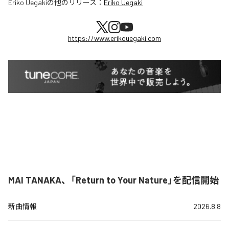
Eriko Uegaki
の他のリリース：
Eriko Uegaki
https://www.erikouegaki.com
MAI TANAKA、「Return to Your Nature」を配信開始
新曲情報
2026.8.8