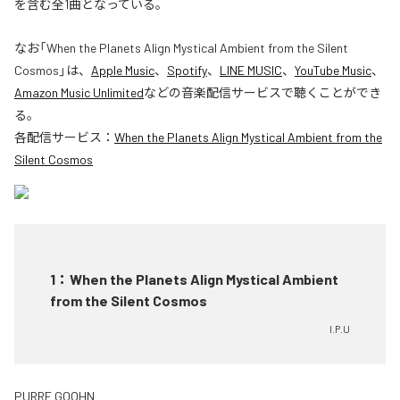
を含む全1曲となっている。
なお「
When the Planets Align Mystical Ambient from the Silent
Cosmos
」は、
Apple Music
、
Spotify
、
LINE MUSIC
、
YouTube Music
、
Amazon Music Unlimited
などの音楽配信サービスで聴くことができ
る。
各配信サービス：
When the Planets Align Mystical Ambient from the
Silent Cosmos
1
：
When the Planets Align Mystical Ambient
from the Silent Cosmos
I.P.U
PURRE GOOHN