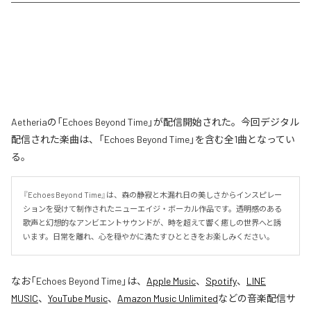
Aetheriaの「Echoes Beyond Time」が配信開始された。今回デジタル
配信された楽曲は、「Echoes Beyond Time」を含む全1曲となってい
る。
『Echoes Beyond Time』は、森の静寂と木漏れ日の美しさからインスピレー
ションを受けて制作されたニューエイジ・ボーカル作品です。透明感のある
歌声と幻想的なアンビエントサウンドが、時を超えて響く癒しの世界へと誘
います。日常を離れ、心を穏やかに満たすひとときをお楽しみください。
なお「
Echoes Beyond Time
」は、
Apple Music
、
Spotify
、
LINE
MUSIC
、
YouTube Music
、
Amazon Music Unlimited
などの音楽配信サ