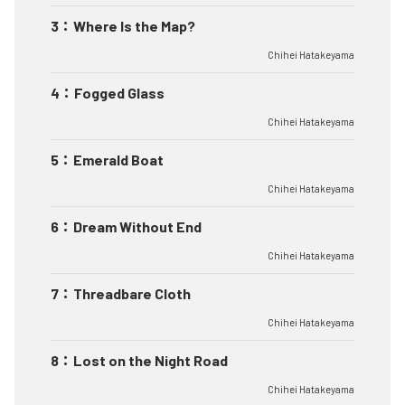
3
：
Where Is the Map?
Chihei Hatakeyama
4
：
Fogged Glass
Chihei Hatakeyama
5
：
Emerald Boat
Chihei Hatakeyama
6
：
Dream Without End
Chihei Hatakeyama
7
：
Threadbare Cloth
Chihei Hatakeyama
8
：
Lost on the Night Road
Chihei Hatakeyama