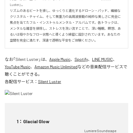
Luster』。

リズムのあるビートを排し、ゆっくりと進化するドローン・パッド、繊細な
クリスタル・チャイム、そして無重力の高周波振動の純粋な美しさに完全に
焦点を当てたフル・インストゥルメンタル・アルバムです。各トラックは、
メンタルな雑音を排除し、ストレスを洗い流すことで、深い睡眠、瞑想、あ
るいは穏やかなフロー状態へと導くよう綿密に設計されています。あなたの
空間を完全に満たす、深遠で透明な平安をご体験ください。
なお「
Silent Luster
」は、
Apple Music
、
Spotify
、
LINE MUSIC
、
YouTube Music
、
Amazon Music Unlimited
などの音楽配信サービスで
聴くことができる。
各配信サービス：
Silent Luster
1
：
Glacial Glow
Lumiere Soundscape