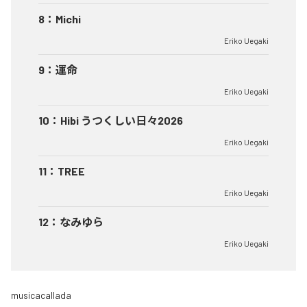
8
：
Michi
Eriko Uegaki
9
：
運命
Eriko Uegaki
10
：
Hibi うつくしい日々2026
Eriko Uegaki
11
：
TREE
Eriko Uegaki
12
：
なみゆら
Eriko Uegaki
musicacallada