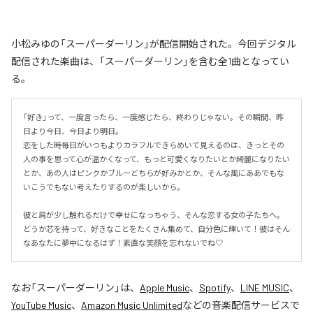
小松みゆの「スーパーダーリン」が配信開始された。今回デジタル
配信された楽曲は、「スーパーダーリン」を含む全1曲となってい
る。
「好き」って、一度言ったら、一度感じたら、終わりじゃない。その瞬間、昨
日より今日、今日より明日。

恋をした時毎日がいつもよりカラフルできらめいて見えるのは、きっとその
人の事を思って心が温かくなって、もっと可愛くなりたいとか綺麗になりたい
とか、あの人はピンクかブルーどちらが好みかとか、そんな風にああでもな
いこうでもない考えたりするのが楽しいから。

彼と肩が少し触れるだけで幸せになっちゃう、そんな恋する女の子たちへ。
どうか芯を持って、好きなことをたくさん集めて、自分色に輝いて！彼はそん
なあなたに夢中になるはず！素直な笑顔を忘れないでね♡
なお「
スーパーダーリン
」は、
Apple Music
、
Spotify
、
LINE MUSIC
、
YouTube Music
、
Amazon Music Unlimited
などの音楽配信サービスで