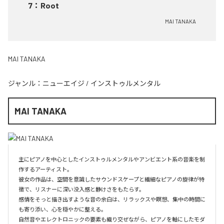
7
：
Root
MAI TANAKA
MAI TANAKA
ジャンル：
ニューエイジ
/
インストゥルメンタル
MAI TANAKA
主にピアノを中心としたインストゥルメンタルやアンビエント系の音楽を制
作するアーティスト。

彼女の作品は、空間を意識したサウンドスケープと繊細なピアノの旋律が特
徴で、リスナーに深い没入感と静けさをもたらす。

感情をそっと描き出すような音の余白は、リラックスや瞑想、集中の時間に
も寄り添い、心を穏やかに整える。

自然音やエレクトロニックの要素も織り交ぜながら、ピアノを軸にしたモダ