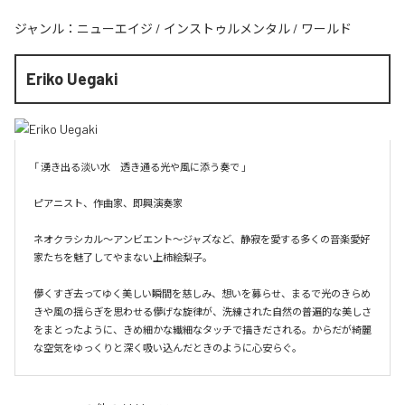
ジャンル：
ニューエイジ
/
インストゥルメンタル
/
ワールド
Eriko Uegaki
「 湧き出る淡い水　透き通る光や風に添う奏で 」

ピアニスト、作曲家、即興演奏家

ネオクラシカル〜アンビエント〜ジャズなど、静寂を愛する多くの音楽愛好
家たちを魅了してやまない上柿絵梨子。

儚くすぎ去ってゆく美しい瞬間を慈しみ、想いを募らせ、まるで光のきらめ
きや風の揺らぎを思わせる儚げな旋律が、洗練された自然の普遍的な美しさ
をまとったように、きめ細かな繊細なタッチで描きだされる。からだが綺麗