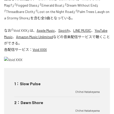
Map?」「Fogged Glass」「Emerald Boat」「Dream Without End」
「Threadbare Cloth」「Lost on the Night Road」「Palm Trees Laugh on
a Stormy Shore」を含む全9曲となっている。
なお「
Void XXIX
」は、
Apple Music
、
Spotify
、
LINE MUSIC
、
YouTube
Music
、
Amazon Music Unlimited
などの音楽配信サービスで聴くこと
ができる。
各配信サービス：
Void XXIX
1
：
Slow Pulse
Chihei Hatakeyama
2
：
Dawn Shore
Chihei Hatakeyama