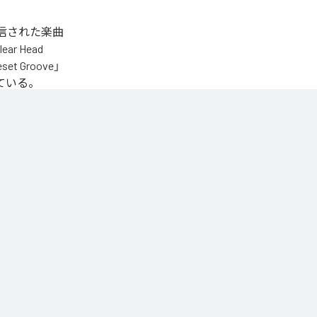
タル配信された楽曲
lear Head
eset Groove」
となっている。