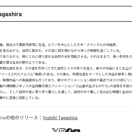
agashira
身。現在は千葉県市原市に在住。ピアノを中心としたネオ・クラシカルの作曲家。

を営みながら、自然に囲まれ、その音に耳を傾けながら多くの時間を過ごしている。

でありながら、時とともに移り変わる自然の光を想起させる。それはまるで、長い年月を
響き渡る生命の歌のようである。

熊野古道を歩き、その姿を形作ってきた自然と人々の祈りを捉え、数々の作品にまとめ上げ
にリリースされたアルバム「軌跡」がある。その後も、熊野古道をテーマとした作品を数多く発表
、映像作品への楽曲提供も行っており、数々のアニメーション絵本や最近では2025年にリ
島の博物館ジオノスの生物展示導入アニメーション「火山島の生きものたち」の音楽を手掛け
らし、そして自然の音に寄り添う暮らしを通して、自然の中で優しく包み込む時間と生命
静かに音楽に投影している。
ira
の他のリリース：
Yoshiki Tagashira