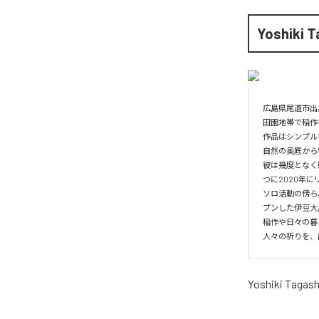
Yoshiki T
広島県尾道市出
田園地帯で稲作
作品はシンプル
自然の奥底から
彼は幾度となく
つに2020年
ソロ活動の傍ら
プンした伊豆大
稲作や日々の暮
人々の祈りを、
Yoshiki Tagash