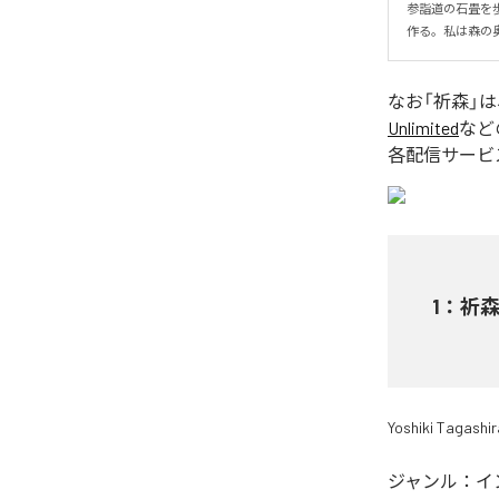
参詣道の石畳を
作る。私は森の
なお「
祈森
」
Unlimited
など
各配信サービ
1
：
祈
Yoshiki Tagashir
ジャンル：
イ