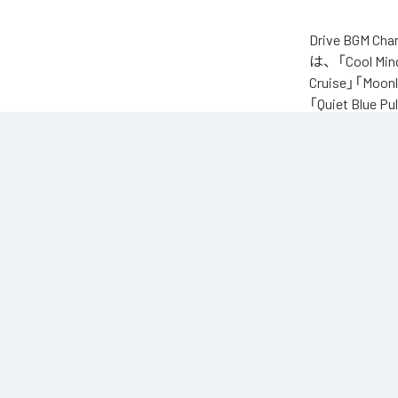
Drive BGM
は、「Cool Mind 
Cruise」「Moonl
「Quiet Blue
「暑すぎる夜は心ま
体だけじゃなくて
頭の中まで少し熱
なんとなく気分が
ただ静かに気持ち
そんな時間に流した
クールな夜のグル
夜道、街の灯り、
走っているうちに、
頭の熱が少しずつ