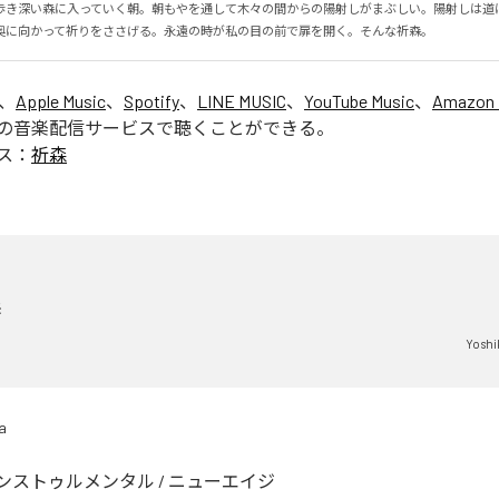
歩き深い森に入っていく朝。朝もやを通して木々の間からの陽射しがまぶしい。陽射しは道
奥に向かって祈りをささげる。永遠の時が私の目の前で扉を開く。そんな祈森。
は、
Apple Music
、
Spotify
、
LINE MUSIC
、
YouTube Music
、
Amazon 
の音楽配信サービスで聴くことができる。
ス：
祈森
森
Yoshi
a
ンストゥルメンタル
/
ニューエイジ