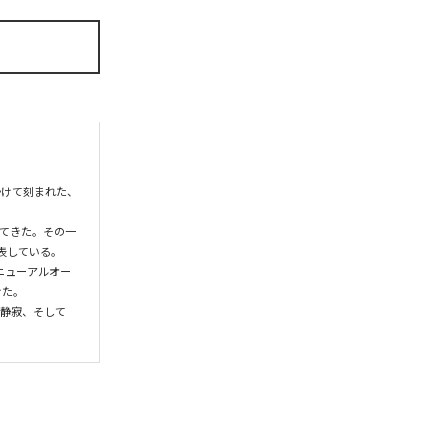
かけて刻まれた、
てきた。その一
している。

ニューアルオー
た。

の静寂、そして