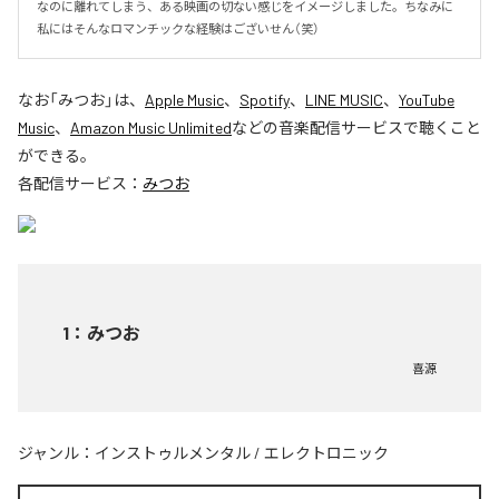
なのに離れてしまう、ある映画の切ない感じをイメージしました。ちなみに
私にはそんなロマンチックな経験はございせん（笑）
なお「
みつお
」は、
Apple Music
、
Spotify
、
LINE MUSIC
、
YouTube
Music
、
Amazon Music Unlimited
などの音楽配信サービスで聴くこと
ができる。
各配信サービス：
みつお
1
：
みつお
喜源
ジャンル：
インストゥルメンタル
/
エレクトロニック