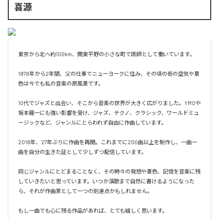
喜源
東京から北へ約100km、関東平野の小さな町で医師として働いています。

1978年から2年間、父の仕事でニューヨークに住み、その頃の街の空気や景
色は今でも私の音楽の原風景です。

10代でジャズと出会い、そこから音楽の世界が大きく広がりました。YMOや
坂本龍一にも強い影響を受け、ジャズ、テクノ、クラシック、ワールドミュ
ージックなど、ジャンルにとらわれず自由に作曲しています。

2018年、27年ぶりに作曲を再開。これまでに200曲以上を制作し、一曲一
曲を自分の生きた証として少しずつ配信しています。

同じジャンルにとどまることなく、その時々の発想や景色、記憶を音楽に残
していきたいと思っています。いつか演歌まで自然に書けるようになった
ら、それが作曲家として一つの到達点かもしれません。

もし一曲でも心に残る作品があれば、とても嬉しく思います。