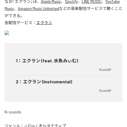
なお「
エクラン
」は、
Apple Music
、
Spotify
、
LINE MUSIC
、
YouTube
Music
、
Amazon Music Unlimited
などの音楽配信サービスで聴くこと
ができる。
各配信サービス：
エクラン
1
：
エクラン (feat. 水魚みぃむ)
Room97
2
：
エクラン (Instrumental)
Room97
N-sounds
ジャンル：
J-Pop
/
オルタナティブ