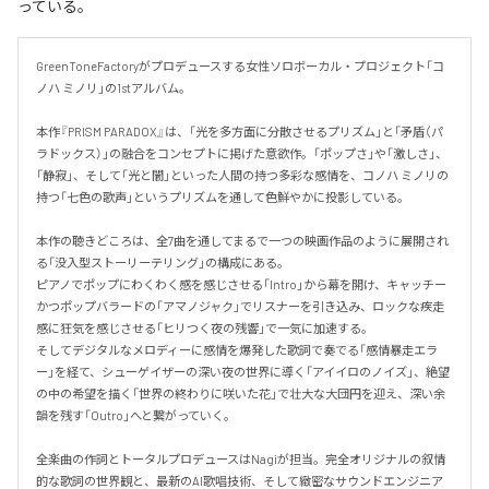
っている。
GreenToneFactoryがプロデュースする女性ソロボーカル・プロジェクト「コ
ノハ ミノリ」の1stアルバム。

本作『PRISM PARADOX』は、「光を多方面に分散させるプリズム」と「矛盾（パ
ラドックス）」の融合をコンセプトに掲げた意欲作。「ポップさ」や「激しさ」、
「静寂」、そして「光と闇」といった人間の持つ多彩な感情を、コノハ ミノリの
持つ「七色の歌声」というプリズムを通して色鮮やかに投影している。

本作の聴きどころは、全7曲を通してまるで一つの映画作品のように展開され
る「没入型ストーリーテリング」の構成にある。

ピアノでポップにわくわく感を感じさせる「Intro」から幕を開け、キャッチー
かつポップバラードの「アマノジャク」でリスナーを引き込み、ロックな疾走
感に狂気を感じさせる「ヒリつく夜の残響」で一気に加速する。

そしてデジタルなメロディーに感情を爆発した歌詞で奏でる「感情暴走エラ
ー」を経て、シューゲイザーの深い夜の世界に導く「アイイロのノイズ」、絶望
の中の希望を描く「世界の終わりに咲いた花」で壮大な大団円を迎え、深い余
韻を残す「Outro」へと繋がっていく。

全楽曲の作詞とトータルプロデュースはNagiが担当。完全オリジナルの叙情
的な歌詞の世界観と、最新のAI歌唱技術、そして緻密なサウンドエンジニア