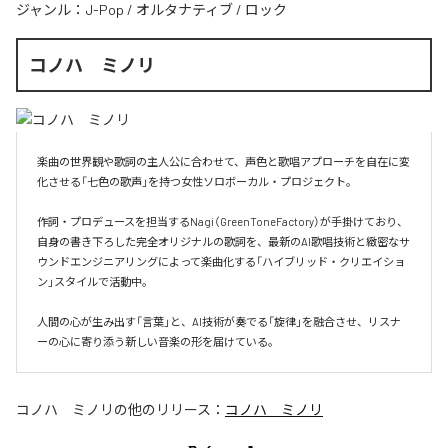
ジャンル：
J-Pop
/
オルタナティブ
/
ロック
コノハ ミノリ
楽曲の世界観や歌詞の主人公に合わせて、声色と歌唱アプローチを自在に変
化させる「七色の歌声」を持つ女性ソロボーカル・プロジェクト。

作詞・プロデュースを担当するNagi（GreenToneFactory）が手掛けており、
自身の書き下ろした完全オリジナルの歌詞を、最新のAI歌唱技術と緻密なサ
ウンドエンジニアリングによって楽曲化する「ハイブリッド・クリエイショ
ン」スタイルで活動中。

人間の心が生み出す「言葉」と、AI技術が奏でる「旋律」を融合させ、リスナ
ーの心に寄り添う新しい音楽の形を届けている。
コノハ ミノリ
の他のリリース：
コノハ ミノリ