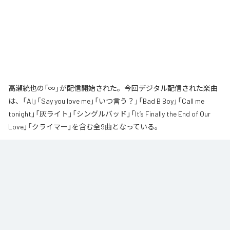
高瀬統也の「∞」が配信開始された。今回デジタル配信された楽曲
は、「AI」「Say you love me」「いつ言う？」「Bad B Boy」「Call me
tonight」「灰ライト」「シングルバッド」「It’s Finally the End of Our
Love」「クライマー」を含む全9曲となっている。
なお「
∞
」は、
Apple Music
、
Spotify
、
LINE MUSIC
、
YouTube Music
、
Amazon Music Unlimited
などの音楽配信サービスで聴くことができ
る。
各配信サービス：
∞