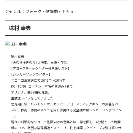
ジャンル：
フォーク
/
歌謡曲
/
J-Pop
味村 幸典
味村幸典

（みむらゆきのり）大阪市、出身・在住。

【アコースティックギター弾き語リスト】

【シンガーソングライター】

ニコニコ生放送にて 2012年～2014年　

KOHTENG ( コーテン：本名の音読み ) 名で

オリジナル曲29曲を発表、

生放送ライブをしていました！

幼児期に培ったハモンドオルガンと、アコースティックギターの素養をベー
スに、作詞・作曲のすべてを自ら手掛ける完全独立型シンガーソングライタ
ー。

現代の刹那的なショート動画向けの音楽とは一線を画し、4分間という時間
軸の中で、緻密な論理構造とストーリー性を構築したディープな弾き語りサ