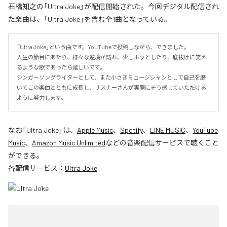
石橋知之の「Ultra Joke」が配信開始された。今回デジタル配信され
た楽曲は、「Ultra Joke」を含む全1曲となっている。
「Ultra Joke」という曲です。YouTubeで投稿しながら、できました。

人生の節目にあたり、様々な逆境が訪れ、少しホッとしたり、底抜けに笑え
るような歌であったら嬉しいです。

シンガーソングライターとして、また小さきミュージシャンとして自己を磨
いてこの楽曲とともに成長し、リスナーさんが実際にそう感じていただける
ように努力します。
なお「
Ultra Joke
」は、
Apple Music
、
Spotify
、
LINE MUSIC
、
YouTube
Music
、
Amazon Music Unlimited
などの音楽配信サービスで聴くこと
ができる。
各配信サービス：
Ultra Joke