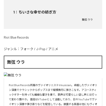
1
：
ちいさな幸せの紡ぎ方
舞弦 ウラ
Riot Blue Records
ジャンル：
フォーク
/
J-Pop
/
アニメ
舞弦 ウラ
Riot Blue Records所属のヴァイオリニストVmusician。卓越したヴァイオリ
ン演奏でクラシックからポップスまで縦横無尽に弾きこなす。アコースティ
ックギターを持っても繊細な響きを奏で、歌声は可愛らしい話し声とは打っ
て変わり艷やか。 普段はVTuberとして活動しており、日々YouTubeでヴァ
イオリン演奏や弾き語りなどを配信している。披露する楽器は他にもヴィオ