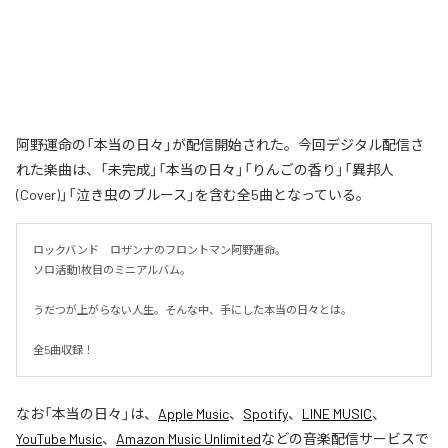
阿野運命の「本当の日々」が配信開始された。今回デジタル配信さ
れた楽曲は、「未完成」「本当の日々」「りんごの香り」「異邦人
(Cover)」「泣き虫のブルース」を含む全5曲となっている。
ロックバンド　ロザンナのフロントマン阿野運命。

ソロ活動1枚目のミニアルバム。

うだつが上がらない人生。そんな中、手にした本当の日々とは。

全5曲収録！
なお「
本当の日々
」は、
Apple Music
、
Spotify
、
LINE MUSIC
、
YouTube Music
、
Amazon Music Unlimited
などの音楽配信サービスで