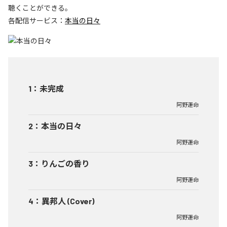
聴くことができる。
各配信サービス：
本当の日々
1
：
未完成
阿野運命
2
：
本当の日々
阿野運命
3
：
りんごの香り
阿野運命
4
：
異邦人 (Cover)
阿野運命