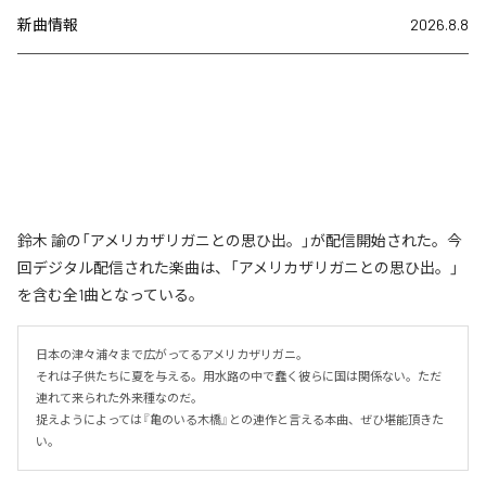
新曲情報
2026.8.8
鈴木 諭の「アメリカザリガニとの思ひ出。」が配信開始された。今
回デジタル配信された楽曲は、「アメリカザリガニとの思ひ出。」
を含む全1曲となっている。
日本の津々浦々まで広がってるアメリカザリガニ。

それは子供たちに夏を与える。用水路の中で蠢く彼らに国は関係ない。ただ
連れて来られた外来種なのだ。

捉えようによっては『亀のいる木橋』との連作と言える本曲、ぜひ堪能頂きた
い。