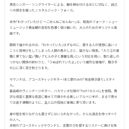
男性シンガー・ソングライターによる、胸を締め付けるほどに切なく、自己
への諦念を綴ったノスタルジック・フォーク。

本作「わかっていたけど ～ごめんねごめんね～」は、昭和のフォーク・ニュー
ミュージック黄金期の哀愁を色濃く受け継いだ、大人のためのオリジナル楽
曲です。

歌詞で描かれるのは、「わかっていた」はずなのに、愛する人の理想に追いつ
こうと背伸びをしてしまった人間の愚かしさと、届かない現実。「入り江の潮
騒と果てない空」「醜いアヒルの子と華麗な鳥」という対比を用い、取り返しの
つかない関係の終わりと、「うぬぼれていたよ」という痛烈な後悔が、聴き手
の心に深く突き刺さります。

サウンドは、アコースティックギター1本と歌のみの「完全弾き語り」スタイ
ル。

最高峰のヴィンテージギター、ハカランダ仕様の「MARTIN D-45」を使用。贅
沢な倍音と重厚な低音に乗せて爪弾かれる美しいアルペジオが、まるで寄せ
ては返す潮騒のように、主人公の孤独と後悔に寄り添います。

身の程を知りながらも愛さずにはいられなかった、そんな過去を持つすべて
の人へ。

本物のアコースティックサウンドと、言葉の力を愛するリスナーに捧げる珠