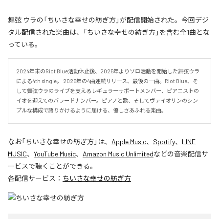
舞弦 ウラの「ちいさな幸せの紡ぎ方」が配信開始された。今回デジ
タル配信された楽曲は、「ちいさな幸せの紡ぎ方」を含む全1曲とな
っている。
2024年末のRiot Blue活動休止後、2025年よりソロ活動を開始した舞弦ウラ
による4th single。 2025年の4曲連続リリース、最後の一曲。Riot Blue、そ
して舞弦ウラのライブを支えるレギュラーサポートメンバー、ピアニストの
イオを迎えてのバラードナンバー。ピアノと歌、そしてヴァイオリンのシン
プルな構成で語りかけるように届ける、優しさあふれる楽曲。
なお「
ちいさな幸せの紡ぎ方
」は、
Apple Music
、
Spotify
、
LINE
MUSIC
、
YouTube Music
、
Amazon Music Unlimited
などの音楽配信サ
ービスで聴くことができる。
各配信サービス：
ちいさな幸せの紡ぎ方