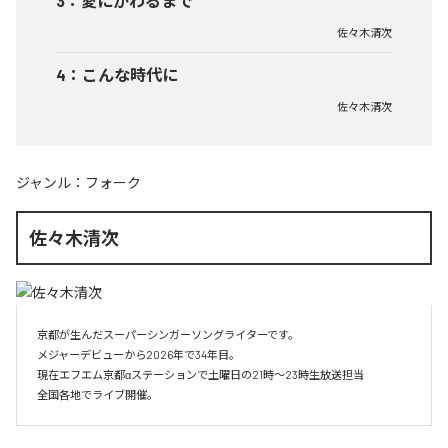
3
：
愛にかわるまで
佐々木清次
4
：
こんな時代に
佐々木清次
ジャンル：
フォーク
佐々木清次
京都が生んだスーパーシンガーソングライターです。

メジャーデビューから2026年で34年目。

現在エフエム京都αステーションで土曜日の21時～23時生放送担当

全国各地でライブ開催。