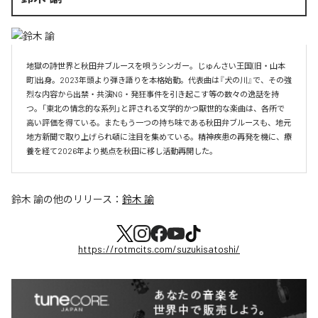
地獄の詩世界と秋田弁ブルースを唄うシンガー。じゅんさい王国(旧・山本
町)出身。2023年頭より弾き語りを本格始動。代表曲は『犬の川』で、その強
烈な内容から出禁・共演NG・発狂事件を引き起こす等の数々の逸話を持
つ。「東北の情念的な系列」と評される文学的かつ厭世的な楽曲は、各所で
高い評価を得ている。またもう一つの持ち味である秋田弁ブルースも、地元
地方新聞で取り上げられ頓に注目を集めている。精神疾患の再発を機に、療
養を経て2026年より拠点を秋田に移し活動再開した。
鈴木 諭
の他のリリース：
鈴木 諭
https://rotmcits.com/suzukisatoshi/