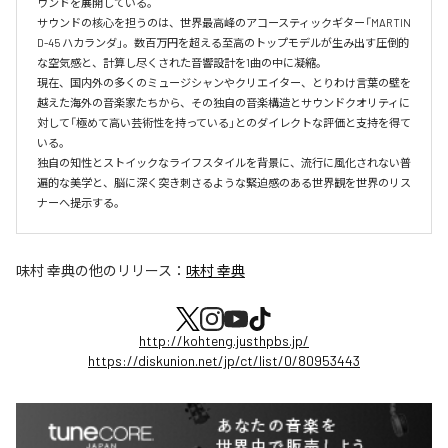
ウンドを展開している。

サウンドの核心を担うのは、世界最高峰のアコースティックギター「MARTIN 
D-45 ハカランダ」。数百万円を超える至高のトップモデルが生み出す圧倒的
な空気感と、計算し尽くされた音響設計を1曲の中に凝縮。

現在、国内外の多くのミュージシャンやクリエイター、とりわけ言葉の壁を
越えた海外の音楽家たちから、その独自の音楽構造とサウンドクオリティに
対して「極めて高い芸術性を持っている」とのダイレクトな評価と支持を得て
いる。

独自の知性とストイックなライフスタイルを背景に、流行に風化されない普
遍的な美学と、脳に深く突き刺さるような緊迫感のある世界観を世界のリス
ナーへ提示する。
味村 幸典
の他のリリース：
味村 幸典
http://kohteng.justhpbs.jp/
https://diskunion.net/jp/ct/list/0/80953443