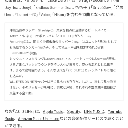
た楽曲は、「5:00 A.M.」「Clock Zero」「Name Tag」「December」「All
Day (feat. Deey)」「Endless Summer (feat. YAYA子)」「Drive Slow」「発展
(feat. Elizabeth-G)」「Voice」「Nikon」を含む全10曲となっている。
沖縄出身のラッパー Steelsipと、東京を拠点に活動するビートメイカー 
Tatwoineによるコラボアルバム 『Z.O.O LIFE』 がリリース。

Featuringには、同じく沖縄出身のラッパー Deey、DJユニット「凸凹」として
も活動するシンガー YAYA子、そして埼玉・戸田をREPするFLOW者 
Elizabeth-Gが参加。

ミックス・マスタリングはKat'z Deli Studio、アートワークは$hirawが担当。

さまざまなバックグラウンドを持つ人々が集まり、交わる混沌とした世界
は、まるで動物園のよう。そんな現代を『Z.O.O LIFE』というタイトルに落と
し込んだ。

"ALL EYES ON ME"――ラッパーは常に見られる存在だ。しかし、決して見せ物で
はない。そのメッセージを軸に、東京と沖縄、それぞれの空気感や価値観が
交差する全10曲。
なお「
Z.O.O LIFE
」は、
Apple Music
、
Spotify
、
LINE MUSIC
、
YouTube
Music
、
Amazon Music Unlimited
などの音楽配信サービスで聴くこと
ができる。