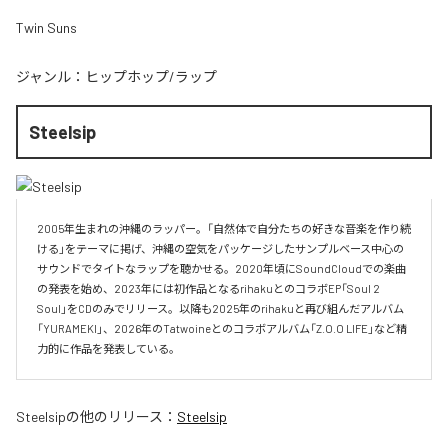
Twin Suns
ジャンル：
ヒップホップ/ラップ
Steelsip
2005年生まれの沖縄のラッパー。「自然体で自分たちの好きな音楽を作り続
ける」をテーマに掲げ、沖縄の空気をパッケージしたサンプルベース中心の
サウンドでタイトなラップを聴かせる。2020年頃にSoundCloudでの楽曲
の発表を始め、2023年には初作品となるrihakuとのコラボEP「Soul 2 
Soul」をCDのみでリリース。以降も2025年のrihakuと再び組んだアルバム
「YURAMEKI」、2026年のTatwoineとのコラボアルバム「Z.O.O LIFE」など精
力的に作品を発表している。
Steelsip
の他のリリース：
Steelsip