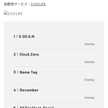
各配信サービス：
Z.O.O LIFE
1
：
5:00 A.M.
Steelsip
2
：
Clock Zero
Steelsip
3
：
Name Tag
Steelsip
4
：
December
Steelsip
5
：
All Day (feat. Deey)