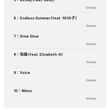
Steelsip
6
：
Endless Summer (feat. YAYA子)
Steelsip
7
：
Drive Slow
Steelsip
8
：
発展 (feat. Elizabeth-G)
Steelsip
9
：
Voice
Steelsip
10
：
Nikon
Steelsip